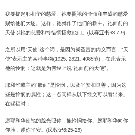
我要提起耶和华的慈爱。祂要照祂的怜恤和丰盛的慈爱
赐给他们大恩。这样，祂就作了他们的救主。祂面前的
天使以祂的慈爱和怜惜悯拯救他们。(以赛亚书63:7-9)
之所以用“天使”这个词，是因为就圣言的内义而言，“天
使”表示主的某种事物(1925, 2821, 4085节)，在此表示
祂的怜悯；这就是为何经上说“祂面前的天使”。
耶和华或主的“脸面”是怜悯，以及平安和良善，因为这
些是怜悯的属性；这一点同样从以下经文可以看出来。
在赐福时：
愿耶和华使祂的脸光照你，施怜悯给你。愿耶和华向你
仰脸，赐你平安。(民数记6:25-26)