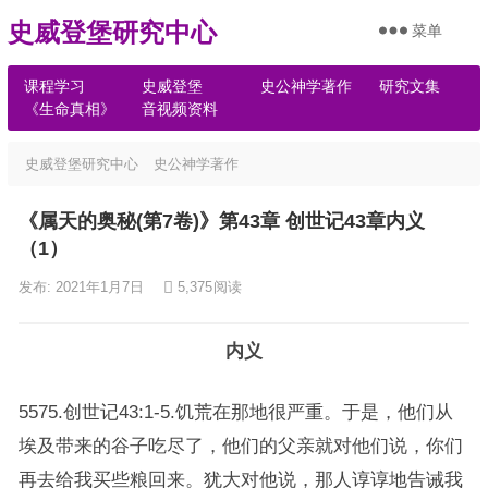
史威登堡研究中心
菜单
课程学习
史威登堡
史公神学著作
研究文集
《生命真相》
音视频资料
史威登堡研究中心
史公神学著作
《属天的奥秘(第7卷)》第43章 创世记43章内义
（1）
发布: 2021年1月7日
5,375
阅读
内义
5575.创世记43:1-5.饥荒在那地很严重。于是，他们从
埃及带来的谷子吃尽了，他们的父亲就对他们说，你们
再去给我买些粮回来。犹大对他说，那人谆谆地告诫我