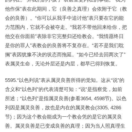
他作保”表在此期间，它（良善之真理）会依附于它（教
会的良善）。“你可以从我手中追讨他”表只要在它的能
力范围内，它就不会被夺走。“我若不带他回来给你，把
他交在你面前”表除非它完整归还给教会。“我情愿终日
是你的罪人”表教会的良善将不复存在。“若不是我们耽
搁”表因犹豫不决的状态而拖延。“如今已经去回两次了”
表属灵生命，无论外层还是内层，都早已得到恢复。
5595.“以色列说”表从属灵良善所得的觉知。这从“说”的
含义和“以色列”的代表清楚可知：“说”是指察觉，如前
所述；“以色列”是指属灵良善(参看3654, 4598节)。以色
列因是属灵良善，故也是内在的属灵教会(3305, 4286
节)；因为这个教会能成为一个教会凭的是它的属灵良
善。属灵良善是已变成良善的真理；因为当人照真理生