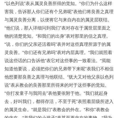
“以色列说”表从属灵良善所得的觉知。“你们为什么这样
害我，告诉那人你们还有个兄弟呢”表他们将良善之真理
与属灵良善分离，以便将它与来自内在的属灵层联结。
“他们说，那人详细问到我们”表对存在于属世层里面之
物的清楚觉知。“和我们的出身”表对那里的信之真理。
“说，你们的父亲还活着吗”表并对这些真理所源于的属
灵良善。“你们还有兄弟吗”表对内层真理。“我们就照着
说这些话的口告诉他”表它对这些事的一致看法。“焉能
知道他要说，必须把你们的兄弟带下来呢”表我们不相信
他想要那良善之真理与他联结。“犹大又对他父亲以色列
说”表从教会的良善那里所得来的对于这些事的觉知。
“你打发童子与我同去”表他要依附于他。“我们就起身
去，好叫我们，都得存活，不至于死”表照着层级所进入
的属灵生命。“就是我们”表教会的外在。“和你”表教会
的内在。“并我们的小孩子”表甚至更内在的事物。“我为