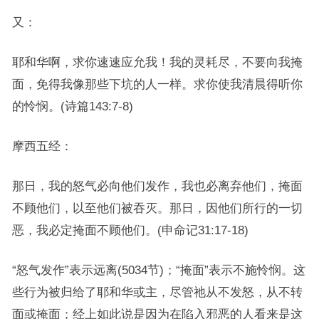
又：
耶和华啊，求你速速应允我！我的灵耗尽，不要向我掩
面，免得我像那些下坑的人一样。求你使我清晨得听你
的怜悯。(诗篇143:7-8)
摩西五经：
那日，我的怒气必向他们发作，我也必离弃他们，掩面
不顾他们，以至他们被吞灭。那日，因他们所行的一切
恶，我必定掩面不顾他们。(申命记31:17-18)
“怒气发作”表示远离(5034节)；“掩面”表示不施怜悯。这
些行为被归给了耶和华或主，尽管祂从不发怒，从不转
面或掩面；经上如此说是因为在陷入邪恶的人看来是这