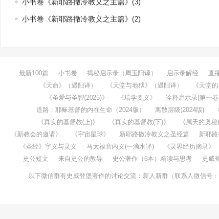
小书卷《新耶路撒冷教义之主篇》(3)
小书卷《新耶路撒冷教义之主篇》(2)
最新100篇
小书卷
揭秘启示录（周玉阳译）
启示录解经
直
《天命》（遇阳译）
《天堂与地狱》（遇阳译）
《天堂的
《圣爱与圣智(2025)》
《瑞学要义》
诠释启示录(第一卷
道路：耶稣基督的内在生命（2024版）
离散层级(2024版)
《真实的基督教(上)》
《真实的基督教(下)》
《属天的奥秘(1
《新教会的邀请》
《宇宙星球》
新耶路撒冷教义之圣经篇
新耶路
《圣经》字义与灵义
马太福音内义(一滴水译)
《灵界经历摘录》
史公短文
来自史公的教导
史公著作（6本）精读与思考
史威
以下微信群有史威登堡著作的讨论交流：新人新群（联系人微信号：taochenw