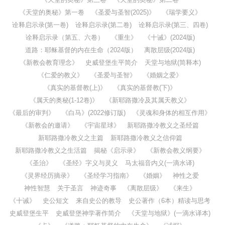
《天堂的奥秘》第一卷
《圣爱与圣智(2025)》
《瑞学要义》
诠释启示录(第一卷)
诠释启示录(第二卷)
诠释启示录(第三、四卷)
诠释启示录（第五、六卷）
《重生》
《十诫》(2024版)
道路：耶稣基督的内在生命（2024版）
离散层级(2024版)
《新教会教育理念》
史威登堡生平简介
天堂与地狱(简释本)
《仁爱的教义》
《圣爱与圣智》
《婚姻之爱》
《真实的基督教(上)》
《真实的基督教(下)》
《属天的奥秘(1-12卷)》
《新耶路撒冷及其属天教义》
《最后的审判》
《白马》(2022修订版)
《灵魂和身体的相互作用》
《新教会的邀请》
《宇宙星球》
新耶路撒冷教义之圣经篇
新耶路撒冷教义之主篇
新耶路撒冷教义之信仰篇
新耶路撒冷教义之生活篇
揭秘《启示录》
《新教会教义纲要》
《圣治》
《圣经》字义与灵义
马太福音内义(一滴水译)
《灵界经历摘录》
《圣经学习指南》
《婚姻》
神性之爱
神性智慧
关于圣言
神迹奇事
《离散层级》
《来生》
《十诫》
史公短文
来自史公的教导
史公著作（6本）精读与思考
史威登堡生平
史威登堡神学著作简介
《天堂与地狱》(一滴水译本)