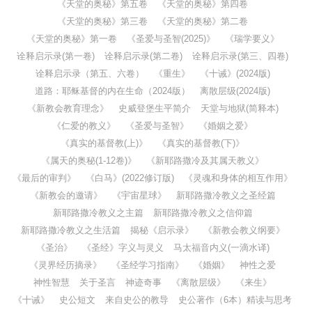
《天堂的奥秘》第五卷
《天堂的奥秘》第四卷
《天堂的奥秘》第三卷
《天堂的奥秘》第二卷
《天堂的奥秘》第一卷
《圣爱与圣智(2025)》
《瑞学要义》
诠释启示录(第一卷)
诠释启示录(第二卷)
诠释启示录(第三、四卷)
诠释启示录（第五、六卷）
《重生》
《十诫》(2024版)
道路：耶稣基督的内在生命（2024版）
离散层级(2024版)
《新教会教育理念》
史威登堡生平简介
天堂与地狱(简释本)
《仁爱的教义》
《圣爱与圣智》
《婚姻之爱》
《真实的基督教(上)》
《真实的基督教(下)》
《属天的奥秘(1-12卷)》
《新耶路撒冷及其属天教义》
《最后的审判》
《白马》(2022修订版)
《灵魂和身体的相互作用》
《新教会的邀请》
《宇宙星球》
新耶路撒冷教义之圣经篇
新耶路撒冷教义之主篇
新耶路撒冷教义之信仰篇
新耶路撒冷教义之生活篇
揭秘《启示录》
《新教会教义纲要》
《圣治》
《圣经》字义与灵义
马太福音内义(一滴水译)
《灵界经历摘录》
《圣经学习指南》
《婚姻》
神性之爱
神性智慧
关于圣言
神迹奇事
《离散层级》
《来生》
《十诫》
史公短文
来自史公的教导
史公著作（6本）精读与思考