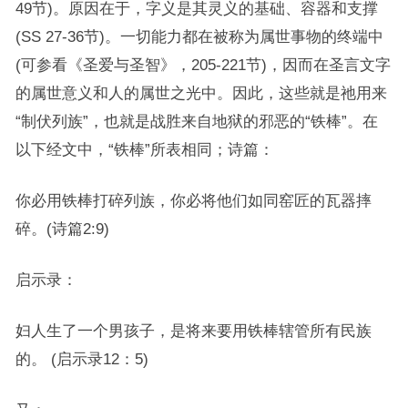
49节)。原因在于，字义是其灵义的基础、容器和支撑
(SS 27-36节)。一切能力都在被称为属世事物的终端中
(可参看《圣爱与圣智》，205-221节)，因而在圣言文字
的属世意义和人的属世之光中。因此，这些就是祂用来
“制伏列族”，也就是战胜来自地狱的邪恶的“铁棒”。在
以下经文中，“铁棒”所表相同；诗篇：
你必用铁棒打碎列族，你必将他们如同窑匠的瓦器摔
碎。(诗篇2:9)
启示录：
妇人生了一个男孩子，是将来要用铁棒辖管所有民族
的。 (启示录12：5)