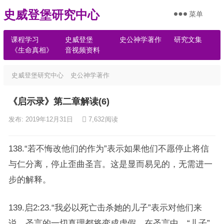
史威登堡研究中心
菜单
课程学习
史威登堡
史公神学著作
研究文集
《生命真相》
音视频资料
史威登堡研究中心
史公神学著作
《启示录》第二章解读(6)
发布: 2019年12月31日
7,632
阅读
138.“若不悔改他们的作为”表示如果他们不愿停止将信
与仁分离，停止歪曲圣言。这是显而易见的，无需进一
步的解释。
139.启2:23.“我必以死亡击杀她的儿子”表示对他们来
说，圣言的一切真理都将变成虚假。在圣言中，“儿子”