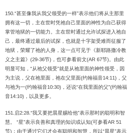
150.“甚至像我从我父领受的一样”表示他们将从主那里
拥有这一切，主在世时凭祂自己里面的神性为自己获得
掌管地狱的一切能力。主在世时通过允许试探进入祂自
己，最终通过最后的试探，也就是十字架受难而征服了
地狱，荣耀了祂的人身，这一点可见于《新耶路撒冷教
义之主篇》(29-36节)，也可参看前文(AR 67节)。由此
明显可知，“从祂父领受”就是从祂里面的神性领受，因
为主说，父在祂里面，祂在父里面(约翰福音14:11)，父
与祂为一(约翰福音10:30)，还说“在我里面的父”(约翰福
音14:10)，以及更多。
151.启2:28.“我又要把晨星赐给他”表示那时的聪明和智
慧。 “星”表示良善和真理的知识或认知(可参看AR 51
节)；由于通过它们才会有聪明和智慧，所以“晨星”表示