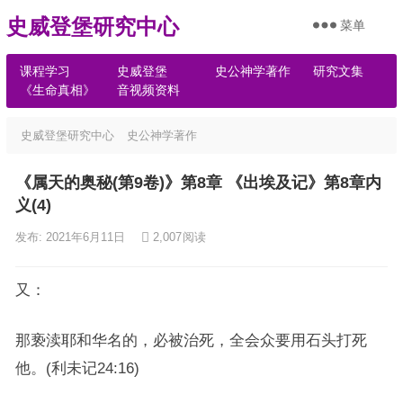
史威登堡研究中心
菜单
课程学习
史威登堡
史公神学著作
研究文集
《生命真相》
音视频资料
史威登堡研究中心
史公神学著作
《属天的奥秘(第9卷)》第8章 《出埃及记》第8章内
义(4)
发布: 2021年6月11日
2,007
阅读
又：
那亵渎耶和华名的，必被治死，全会众要用石头打死
他。(利未记24:16)