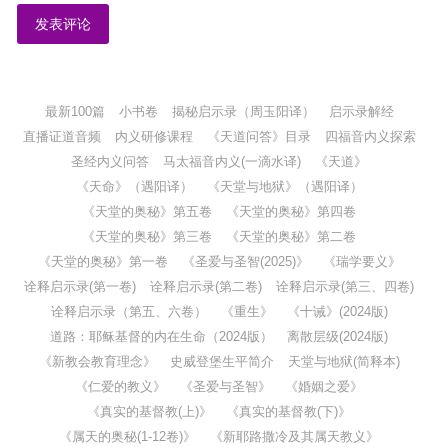
最新100篇
小书卷
揭秘启示录（周玉阳译）
启示录解经
直播证道音频
内义研修课程
《天道问答》目录
四福音内义探索
圣经内义问答
马太福音内义(一滴水译)
《天道》
《天命》（遇阳译）
《天堂与地狱》（遇阳译）
《天堂的奥秘》第五卷
《天堂的奥秘》第四卷
《天堂的奥秘》第三卷
《天堂的奥秘》第二卷
《天堂的奥秘》第一卷
《圣爱与圣智(2025)》
《瑞学要义》
诠释启示录(第一卷)
诠释启示录(第二卷)
诠释启示录(第三、四卷)
诠释启示录（第五、六卷）
《重生》
《十诫》(2024版)
道路：耶稣基督的内在生命（2024版）
离散层级(2024版)
《新教会教育理念》
史威登堡生平简介
天堂与地狱(简释本)
《仁爱的教义》
《圣爱与圣智》
《婚姻之爱》
《真实的基督教(上)》
《真实的基督教(下)》
《属天的奥秘(1-12卷)》
《新耶路撒冷及其属天教义》