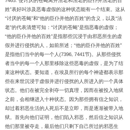
7465.“使讨厌的苍蝇离开法老和法老的臣仆并法老的百
姓”表好叫涉及恶毒虚假的这种状态能有一个结束。这从
“讨厌的苍蝇”和“他的臣仆并他的百姓”的含义，以及“法
老”的代表清楚可知：“讨厌的苍蝇”是指恶毒的虚假；
“他的臣仆并他的百姓”是指那些沉浸于由邪恶所生的虚
假并进行侵扰的人，如前所述；“他的臣仆并他的百姓”
是指他们当中的每一个人(7396, 7441节)。从那些侵扰
者当中的每一个人那里移除这些恶毒的虚假，是为了结
束这种状态。要知道，在埃及所行的每个神迹都表示那
些在来世沉浸于虚假并进行侵扰的人所进入的一个具体
状态。他们在被完全剥夺一切真理，因而在被投入地狱
之前，会相继进入十种状态。因为那些拥有信之知识，
却过着邪恶生活的人死后不是立即，而是逐渐被带入地
狱。首先向他们证明，他们陷入邪恶，然后信之知识从
他们那里被夺走，最后他们只剩下自己所过的邪恶生