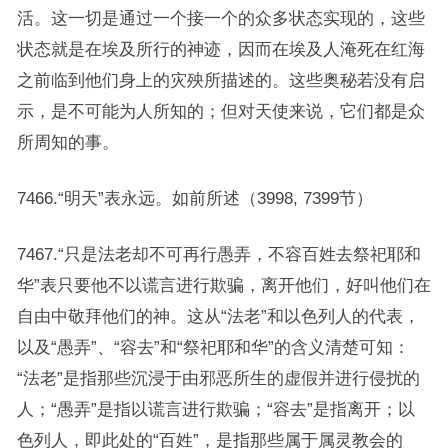
活。这一切是通过一个接一个的众多状态实现的，这些
状态就是在埃及所行的神迹，因而在埃及人淹死在红海
之前临到他们身上的灾殃所描述的。这些奥秘若没有启
示，是不可能为人所知的；但对天使来说，它们都是众
所周知的事。
7466.“明天”表永远。如前所述（3998, 7399节）
7467.“只是法老却不可再行愚弄，不容百姓去祭祀耶和
华”表只要他不以谎言进行欺骗，离开他们，好叫他们在
自由中敬拜他们的神。这从“法老”和以色列人的代表，
以及“愚弄”、“容去”和“祭祀耶和华”的含义清楚可知：
“法老”是指那些沉浸于由邪恶所生的虚假并进行侵扰的
人；“愚弄”是指以谎言进行欺骗；“容去”是指离开；以
色列人，即此处的“百姓”，是指那些属于属灵教会的