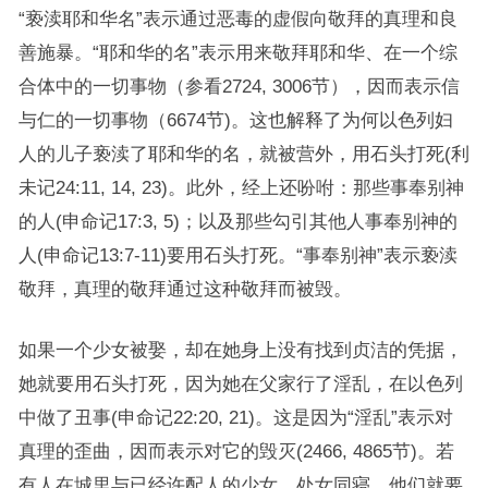
“亵渎耶和华名”表示通过恶毒的虚假向敬拜的真理和良
善施暴。“耶和华的名”表示用来敬拜耶和华、在一个综
合体中的一切事物（参看2724, 3006节），因而表示信
与仁的一切事物（6674节)。这也解释了为何以色列妇
人的儿子亵渎了耶和华的名，就被营外，用石头打死(利
未记24:11, 14, 23)。此外，经上还吩咐：那些事奉别神
的人(申命记17:3, 5)；以及那些勾引其他人事奉别神的
人(申命记13:7-11)要用石头打死。“事奉别神”表示亵渎
敬拜，真理的敬拜通过这种敬拜而被毁。
如果一个少女被娶，却在她身上没有找到贞洁的凭据，
她就要用石头打死，因为她在父家行了淫乱，在以色列
中做了丑事(申命记22:20, 21)。这是因为“淫乱”表示对
真理的歪曲，因而表示对它的毁灭(2466, 4865节)。若
有人在城里与已经许配人的少女、处女同寝，他们就要