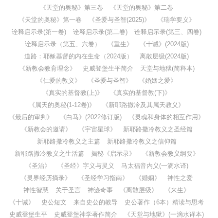
《天堂的奥秘》第三卷
《天堂的奥秘》第二卷
《天堂的奥秘》第一卷
《圣爱与圣智(2025)》
《瑞学要义》
诠释启示录(第一卷)
诠释启示录(第二卷)
诠释启示录(第三、四卷)
诠释启示录（第五、六卷）
《重生》
《十诫》(2024版)
道路：耶稣基督的内在生命（2024版）
离散层级(2024版)
《新教会教育理念》
史威登堡生平简介
天堂与地狱(简释本)
《仁爱的教义》
《圣爱与圣智》
《婚姻之爱》
《真实的基督教(上)》
《真实的基督教(下)》
《属天的奥秘(1-12卷)》
《新耶路撒冷及其属天教义》
《最后的审判》
《白马》(2022修订版)
《灵魂和身体的相互作用》
《新教会的邀请》
《宇宙星球》
新耶路撒冷教义之圣经篇
新耶路撒冷教义之主篇
新耶路撒冷教义之信仰篇
新耶路撒冷教义之生活篇
揭秘《启示录》
《新教会教义纲要》
《圣治》
《圣经》字义与灵义
马太福音内义(一滴水译)
《灵界经历摘录》
《圣经学习指南》
《婚姻》
神性之爱
神性智慧
关于圣言
神迹奇事
《离散层级》
《来生》
《十诫》
史公短文
来自史公的教导
史公著作（6本）精读与思考
史威登堡生平
史威登堡神学著作简介
《天堂与地狱》(一滴水译本)