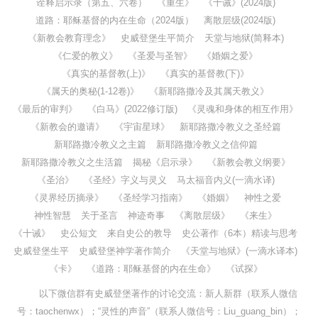
诠释启示录（第五、六卷）
《重生》
《十诫》(2024版)
道路：耶稣基督的内在生命（2024版）
离散层级(2024版)
《新教会教育理念》
史威登堡生平简介
天堂与地狱(简释本)
《仁爱的教义》
《圣爱与圣智》
《婚姻之爱》
《真实的基督教(上)》
《真实的基督教(下)》
《属天的奥秘(1-12卷)》
《新耶路撒冷及其属天教义》
《最后的审判》
《白马》(2022修订版)
《灵魂和身体的相互作用》
《新教会的邀请》
《宇宙星球》
新耶路撒冷教义之圣经篇
新耶路撒冷教义之主篇
新耶路撒冷教义之信仰篇
新耶路撒冷教义之生活篇
揭秘《启示录》
《新教会教义纲要》
《圣治》
《圣经》字义与灵义
马太福音内义(一滴水译)
《灵界经历摘录》
《圣经学习指南》
《婚姻》
神性之爱
神性智慧
关于圣言
神迹奇事
《离散层级》
《来生》
《十诫》
史公短文
来自史公的教导
史公著作（6本）精读与思考
史威登堡生平
史威登堡神学著作简介
《天堂与地狱》(一滴水译本)
《卡》
《道路：耶稣基督的内在生命》
《试探》
以下微信群有史威登堡著作的讨论交流：新人新群（联系人微信
号：taochenwx）；“灵性的声音”（联系人微信号：Liu_guang_bin）；