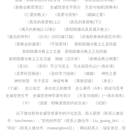
《新教会教育理念》
史威登堡生平简介
天堂与地狱(简释本)
《仁爱的教义》
《圣爱与圣智》
《婚姻之爱》
《真实的基督教(上)》
《真实的基督教(下)》
《属天的奥秘(1-12卷)》
《新耶路撒冷及其属天教义》
《最后的审判》
《白马》(2022修订版)
《灵魂和身体的相互作用》
《新教会的邀请》
《宇宙星球》
新耶路撒冷教义之圣经篇
新耶路撒冷教义之主篇
新耶路撒冷教义之信仰篇
新耶路撒冷教义之生活篇
揭秘《启示录》
《新教会教义纲要》
《圣治》
《圣经》字义与灵义
马太福音内义(一滴水译)
《灵界经历摘录》
《圣经学习指南》
《婚姻》
神性之爱
神性智慧
关于圣言
神迹奇事
《离散层级》
《来生》
《十诫》
史公短文
来自史公的教导
史公著作（6本）精读与思考
史威登堡生平
史威登堡神学著作简介
《天堂与地狱》(一滴水译本)
《卡》
《道路：耶稣基督的内在生命》
《试探》
以下微信群有史威登堡著作的讨论交流：新人新群（联系人微信
号：taochenwx）；“灵性的声音”（联系人微信号：Liu_guang_bin）；
“同在”（联系人微信号：mawanglove11）；网站联系人：瑞安弟兄，联