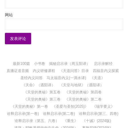
网站
最新100篇
小书卷
揭秘启示录（周玉阳译）
启示录解经
直播证道音频
内义研修课程
《天道问答》目录
四福音内义探索
圣经内义问答
马太福音内义(一滴水译)
《天道》
《天命》（遇阳译）
《天堂与地狱》（遇阳译）
《天堂的奥秘》第五卷
《天堂的奥秘》第四卷
《天堂的奥秘》第三卷
《天堂的奥秘》第二卷
《天堂的奥秘》第一卷
《圣爱与圣智(2025)》
《瑞学要义》
诠释启示录(第一卷)
诠释启示录(第二卷)
诠释启示录(第三、四卷)
诠释启示录（第五、六卷）
《重生》
《十诫》(2024版)
道路：耶稣基督的内在生命（2024版）
离散层级(2024版)