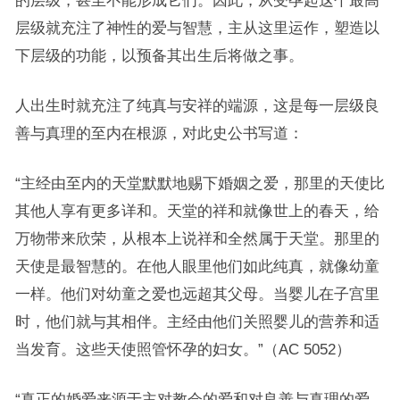
的层级，甚至不能形成它们。因此，从受孕起这个最高
层级就充注了神性的爱与智慧，主从这里运作，塑造以
下层级的功能，以预备其出生后将做之事。
人出生时就充注了纯真与安祥的端源，这是每一层级良
善与真理的至内在根源，对此史公书写道：
“主经由至内的天堂默默地赐下婚姻之爱，那里的天使比
其他人享有更多详和。天堂的祥和就像世上的春天，给
万物带来欣荣，从根本上说祥和全然属于天堂。那里的
天使是最智慧的。在他人眼里他们如此纯真，就像幼童
一样。他们对幼童之爱也远超其父母。当婴儿在子宫里
时，他们就与其相伴。主经由他们关照婴儿的营养和适
当发育。这些天使照管怀孕的妇女。”（AC 5052）
“真正的婚爱来源于主对教会的爱和对良善与真理的爱，