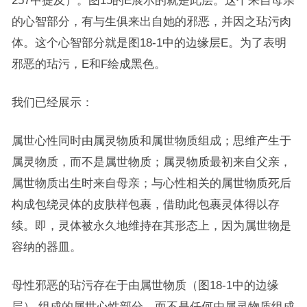
257中提及）。图15的E展示的就是此层。这个来自母亲
的心智部分，有与生俱来出自她的邪恶，并因之玷污肉
体。这个心智部分就是图18-1中的边缘层E。为了表明
邪恶的玷污，E和F绘成黑色。
我们已经展示：
属世心性同时由属灵物质和属世物质组成；思维产生于
属灵物质，而不是属世物质；属灵物质最初来自父亲，
属世物质出生时来自母亲；与心性相关的属世物质死后
构成包绕灵体的皮肤样包裹，借助此包裹灵体得以存
续。即，灵体被永久地维持在其形态上，因为属世物是
容纳的器皿。
母性邪恶的玷污存在于由属世物质（图18-1中的边缘
层） 组成的属世心性部分，而不是任何由属灵物质组成