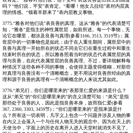
吗？“他们说，平安”表肯定。“看哪！他女儿拉结”表对内层真
理的情感。“领着羊群来了”表内层教义事物。
3775.“雅各对他们说”表良善的真理。这从“雅各”的代表清楚可
知，“雅各”是指主的神性属世层，如前所述。每一个事物，无
论它在哪里，都涉及良善与真理(参看3166, 3513, 3519节)；属
世层中的一切事物也是如此；由于在人重生期间，属世层中的
良善与真理一开始所在的状态不同去它们在重生过程中和重生
结束时所在的状态，所以雅各照着当时的状态代表属世层的真
理与良善，在此代表属世层的良善真理。不过，要详细解释每
种情况下这些各种不同的事物，会使得主题变得模糊，对那些
对真理与良善没有一个清晰概念，更不用说对良善所经由的真
理和源于良善的真理有一个清晰概念的人来说尤其如此。
3776.“弟兄们，你们是哪里来的”表那里仁爱的来源是什么？
这从“弟兄”的“你们是哪里来的”的含义清楚可知：“弟兄”是指
那些处于良善的人，因此是指良善本身，故而指仁爱(参看
367, 2360, 3303, 3459节)；“你们是哪里来的”是指来源是什
么？所有这一切表明，凡字义上包含一个问题并涉及人物的事
在内义上会落入一个与任何人物无关的观念中。因为在天上的
天使当中，字面上的历史在离开人进入天堂时就消失不见了。