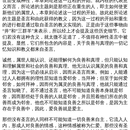
世层变成神性，本章则论述这一过程的开始。就内在的代表意
义而言，所论述的主题则是那些正在重生的人，即主如何使更
新他们的属世人，本章则论述这一过程的开始。故此处所论述
的主题是圣言和由此获得的教义，因为这一过程的开始和重生
的进行都是通过取自圣言的教义实现的。正是由于这些事物由
“井”和“三群羊”来表示，所以经上才会提及这些历史细节。它
们若没有这种含义，就太微不足道了，不值得在神性圣言中被
提及。显然，它们所包含的内容是，关于良善与真理的一切记
忆知识和教义都来自圣言。
诚然，属世人能认识、还能理解何为良善和真理，但只能认知
和理解属世和社会的良善和真理。他无法认识属灵的良善和真
理，因为这一切必须从启示，因而从圣言而来。例如，人能通
过人人都拥有的理性层知道当爱邻舍，当拜神；但至于如何爱
邻舍，如何拜神，因而何为属灵的良善与真理，他就只能通过
圣言知晓了。若不通过圣言，他不可能知道良善本身就是邻
舍，因而那些处于良善的人就是邻舍，并且照着他们所在的良
善而成为邻舍。他也不可能知道良善之所以是邻舍，是因为主
存在于良善中，因此，爱良善就是爱主。
那些没有圣言的人同样不可能知道一切良善来自主，它流入人
内，形成人对良善的情感，这种情感被称为仁爱。那些没有圣