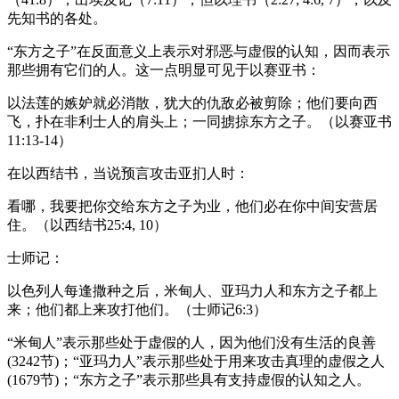
先知书的各处。
“东方之子”在反面意义上表示对邪恶与虚假的认知，因而表示
那些拥有它们的人。这一点明显可见于以赛亚书：
以法莲的嫉妒就必消散，犹大的仇敌必被剪除；他们要向西
飞，扑在非利士人的肩头上；一同掳掠东方之子。（以赛亚书
11:13-14）
在以西结书，当说预言攻击亚扪人时：
看哪，我要把你交给东方之子为业，他们必在你中间安营居
住。（以西结书25:4, 10）
士师记：
以色列人每逢撒种之后，米甸人、亚玛力人和东方之子都上
来；他们都上来攻打他们。（士师记6:3）
“米甸人”表示那些处于虚假的人，因为他们没有生活的良善
(3242节)；“亚玛力人”表示那些处于用来攻击真理的虚假之人
(1679节)；“东方之子”表示那些具有支持虚假的认知之人。