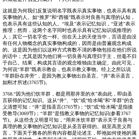
这就是为何我们反复说明名字既表示真实事物，也表示具有真
实事物的人。如“推罗”和“西顿”既表示对良善与真理的认知，
也表示具有这些认知的人。“埃及”表示记忆知识，“亚述”表示
推理；然而，这两个名字同时也表示具有记忆知识或推理的
人；其它一切名字也一样。但在天上的天使当中，言语是由没
有任何人物概念的真实事物构成的，因而是由普遍观念构成
的。这是因为他们以这种方式将数不清的事物包括在他们所说
的话中；尤其是因为他们将一切良善与真理归于主，丝毫不归
于自己。结果，构成其言语的观念唯独由主确定。由此可见，
为何说“羊群”既表示教会，也表示教义事物。经上之所以说
“羊群卧在井旁”，是因为教义事物出自圣言。“井”表示圣言，
如刚才所述(3765节)。
3768.“因为他们饮羊群，都是用那井里的水”表由此，即由圣
言获得的记忆知识。这从“井”、“饮”或“给水喝”和“羊群”的含
义清楚可知：“井”是指圣言(3765节)；“饮”或“给水喝”是指接
受教导(3069节)；“羊群”是指教义事物的记忆知识(参看3767
节)。从这些含义明显可知，“用井水饮羊群”表示关于良善与
真理的教义事物的记忆知识是从圣言获得的。就至高意义而
言，下面关于雅各的所有内容都是论述主，即祂如何使祂的属