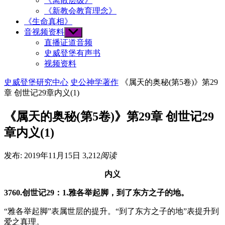
《离散层级》
《新教会教育理念》
《生命真相》
音视频资料
Show
sub
直播证道音频
menu
史威登堡有声书
视频资料
史威登堡研究中心
史公神学著作
《属天的奥秘(第5卷)》第29
章 创世记29章内义(1)
《属天的奥秘(第5卷)》第29章 创世记29
章内义(1)
发布: 2019年11月15日
3,212
阅读
内义
3760.创世记29：1.雅各举起脚，到了东方之子的地。
“雅各举起脚”表属世层的提升。“到了东方之子的地”表提升到
爱之真理。