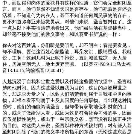
中，而世俗和肉体的爱欲具有这样的性质，它们会完全封闭圣
言。而且，他们竟然不知道天国是否存在，他们死后是否还会
活着，不知道何为内在人，甚至不知道任何属灵事物的存在，
更不知道弥赛亚来拯救灵魂。对他们来说，圣言被封住了。这
一点从以下事实很清楚地看出来，他们虽生活在基督徒当中，
却丝毫不接受他们的教义事物，和以赛亚书所说的一样：
你去对这百姓说，你们听是要听见，却不明白；看是要看见，
却不理解。要使这百姓心蒙脂油，耳朵发沉，眼睛昏迷。我就
说，主啊！这到几时为止呢？祂说，直到城邑荒凉，无人居
住，房屋空闲无人，地土废弃荒凉。（以赛亚书6:9-11;马太福
音13:14-15;约翰福音12:40-41）
人越沉浸于自我和尘世之爱以及伴随这些爱的欲望中，圣言就
越向他封闭。因为这些爱以自我为目的，这目的点燃属世之
光，却熄灭天堂之光，以致人们清楚看到属于自我和尘世的事
物，却根本看不到属于主及其国度的任何事物。当出现这种情
况时，他们的确能阅读圣言，但却带有获取地位和财富的目
的，或为了做给别人看，或因为这是符合社会习俗的事，因而
仅仅是惯性使然，或出于一种宗教义务，然而没有以修正生活
为目的。对这类人来说，圣言以种种方式被封闭，对有些人甚
至封闭到除了他们的教义事物所指示的东西（无论这些东西是