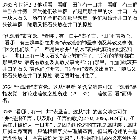
3763.创世记2, 3.他观看，看哪，田间有一口井，看哪，有三群
羊卧在井旁；因为他们饮羊群，都是用那井里的水；井口上有
一块大石头。所有的羊群都在那里聚集；他们就滚开井口的石
头饮羊群，随后又把石头放在井口的原处。
“他观看”表直觉。“看哪，有一口井”表圣言。“田间”表教会。
“看哪，有三群羊卧在井旁”表教会的神圣事物及其教义事物。
“因为他们饮羊群，都是用那井里的水”表由此获得的记忆知
识。“井口上有一块大石头”表它被封住了。“所有的羊群都在
那里聚集”表所有教会及其教义事物都出自那里。“他们就滚开
井口的石头”表他们打开它。“饮羊群”表教义出自它。“随后又
把石头放在井口的原处”表它暂时被封住了。
3764.“他观看”表直觉。这从“观看”的含义清楚可知，“观看”是
指发觉，如论述流便之处所述（29：32），流便因“看”而得
名。
3765.“看哪，有一口井”表圣言。这从“井”的含义清楚可知，
“井”是指圣言，以及取自圣言的教义(2702, 3096, 3424节)。圣
言在此被称为“一口井”，是因为所论述的主题是属世层，属世
层就本身而言，只能根据字义来理解圣言。但当所论述的主题
是理性层时，圣言被称为“源泉”，理性层能根据内义来领悟圣