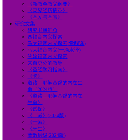
《新教会教义纲要》
《灵界经历摘录》
《圣爱与圣智》
研究文集
研究书籍汇总
四福音内义探索
马太福音内义探索(觉醒译)
马太福音内义(一滴水译)
约翰福音内义探索
来自史公的教导
《圣经学习指南》
《卡》
道路：耶稣基督的内在生
命（2024版）
《道路：耶稣基督的内在
生命》
《试探》
《十诫》(2024版)
《十诫》
《来生》
离散层级(2024版)