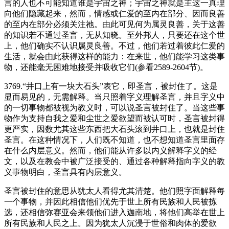
言的人也不可能知道谁是宇宙之神；宇宙之神就是主这一真理
向他们隐藏起来，然而，情感或仁爱的至内在部分、因而良善
的至内在部分必须关注祂。由此可见何为属灵良善，关于这善
的知识若不通过圣言，无从知晓。至外邦人，只要还在这个世
上，他们确实不认识属灵良善。不过，他们若过着彼此仁爱的
生活，就会由此获得这样的能力：在来世，他们能学习这类事
物，还能毫无困难地接受并吸收它们(参看2589-2604节)。
3769.“井口上有一块大石头”表它，即圣言，被封住了。这是
显而易见的，无需解释。当只照着字义理解圣言，并且字义中
的一切事物都被视为教义时，可以说圣言被封住了。当这些事
物作为支持自我之爱和尘世之爱欲望而被认可时，圣言被封得
更严实，因数尤其这些东西把大石头滚到井口上，也就是封住
圣言。在这种情况下，人们既不知道，也不想知道圣言里面存
在什么内层意义。然而，他们能从许多以内义解释字义的经
文，以及在教会中被广泛接受的、通过各种解释指向字义的教
义事物明白，圣言具有内层意义。
圣言被封住的意思从犹太人看得尤其清楚。他们照字面解释每
一个事物，并因此相信他们优先于世上所有民族和人民被拣
选，还相信弥赛亚会来领他们进入迦南地，将他们高举在世上
所有民族和人民之上。因为犹太人沉浸于世俗和肉体的爱欲