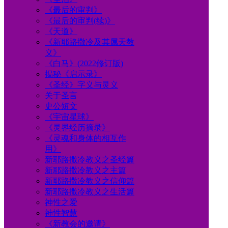
《最后的审判》
《最后的审判(续)》
《天道》
《新耶路撒冷及其属天教
义》
《白马》(2022修订版)
揭秘《启示录》
《圣经》字义与灵义
关于圣言
史公短文
《宇宙星球》
《灵界经历摘录》
《灵魂和身体的相互作
用》
新耶路撒冷教义之圣经篇
新耶路撒冷教义之主篇
新耶路撒冷教义之信仰篇
新耶路撒冷教义之生活篇
神性之爱
神性智慧
《新教会的邀请》