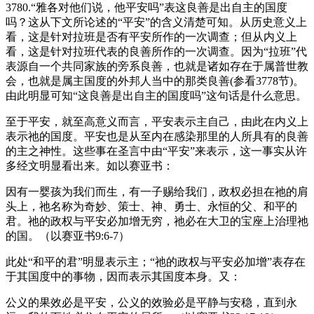
3780.“雅各对他们说，他平安吗”表这良善是出自主的国度
吗？这从下文所论述的“平安”的含义清楚可知。从历史意义上
看，这是针对拉班是否有平安所作的一次调查；但从内义上
看，这是针对拉班代表的良善所作的一次调查。因为“拉班”代
表源自一个共同家族的旁系良善，也就是诸如存在于属普世教
会，也就是属主国度的外邦人当中的那类良善(参看3778节)。
由此明显可知“这良善是出自主的国度吗”这句话是什么意思。
至于平安，就至高意义而言，平安表示主自己，由此在内义上
表示祂的国度。平安也是从至内在感染那里的人所具有的良善
的主之神性。这些事在圣言中由“平安”来表示，这一事实从许
多经文明显看出来。如以赛亚书：
因有一婴孩为我们而生，有一子赐给我们，政权必担在祂的肩
头上，祂名称为奇妙、策士、神、勇士、永恒的父、和平的
君。祂的政权与平安必加增无穷，祂必在大卫的宝座上治理祂
的国。（以赛亚书9:6-7）
此处“和平的君”明显表示主；“祂的政权与平安必加增”表存在
于其国度中的事物，因而表示其国度本身。又：
公义的果效必是平安，公义的效验必是平静与安稳，直到永