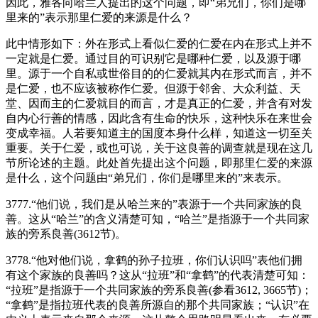
因此，雅各向哈兰人提出的这个问题，即“弟兄们，你们是哪
里来的”表示那里仁爱的来源是什么？
此中情形如下：外在形式上看似仁爱的仁爱在内在形式上并不
一定就是仁爱。通过目的可识别它是哪种仁爱，以及源于哪
里。源于一个自私或世俗目的的仁爱就其内在形式而言，并不
是仁爱，也不应该被称作仁爱。但源于邻舍、大众利益、天
堂、因而主的仁爱就目的而言，才是真正的仁爱，并含有对发
自内心行善的情感，因此含有生命的快乐，这种快乐在来世会
变成幸福。人若要知道主的国度本身什么样，知道这一切至关
重要。关于仁爱，或也可说，关于这良善的调查就是现在这几
节所论述的主题。此处首先提出这个问题，即那里仁爱的来源
是什么，这个问题由“弟兄们，你们是哪里来的”来表示。
3777.“他们说，我们是从哈兰来的”表源于一个共同家族的良
善。这从“哈兰”的含义清楚可知，“哈兰”是指源于一个共同家
族的旁系良善(3612节)。
3778.“他对他们说，拿鹤的孙子拉班，你们认识吗”表他们拥
有这个家族的良善吗？这从“拉班”和“拿鹤”的代表清楚可知：
“拉班”是指源于一个共同家族的旁系良善(参看3612, 3665节)；
“拿鹤”是指拉班代表的良善所源自的那个共同家族；“认识”在