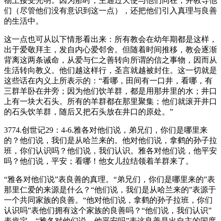
物上接受光明。因为那时，主通过天使与他们同在，并教导他
们（尽管他们没有意识到这一点），还把他们引入真理与良善
的生活中。
这一点也可从以下情形看出来：所有教会在幼年期都是这样，
出于爱敬拜主，发自内心爱邻舍。但随着时间推移，教会逐渐
背离这两条诫命，从爱与仁之善转向所谓的信之事物，因而从
生活转向教义。他们越这样行，圣言就越被封住。这一切就是
这些话在内义上所表示的：“看哪，田间有一口井，看哪，有
三群羊卧在井旁；因为他们饮羊群，都是用那井里的水；井口
上有一块大石头。所有的羊群都在那里聚集；他们就滚开井口
的石头饮羊群，随后又把石头放在井口的原处。”
3774.创世记29：4-6.雅各对他们说，弟兄们，你们是哪里来
的？他们说，我们是从哈兰来的。他对他们说，拿鹤的孙子拉
班，你们认识吗？他们说，我们认识。雅各对他们说，他平安
吗？他们说，平安；看哪！他女儿拉结领着羊群来了。
“雅各对他们说”表良善的真理。“弟兄们，你们是哪里来的”表
那里仁爱的来源是什么？“他们说，我们是从哈兰来的”表源于
一个共同家族的良善。“他对他们说，拿鹤的孙子拉班，你们
认识吗”表他们拥有这个家族的良善吗？“他们说，我们认识”
表肯定。“雅各对他们说，他平安吗”表这良善是出自主的国度