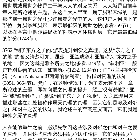
属世层或属世之物是由于与大人的对应关系，大人就是目前各
章末尾所论述的主题。在这个大人里面，属于脚部区域的，是
那些居于属世之光和少许属灵之光中的人。这也是为何脚下的
部位，如脚掌和脚跟，表示最低级的属世之物(参看259节)；
以及在圣言中偶尔被提及的鞋表示肉体属世层，它是最最低级
的部分(1748节)。
3762.“到了东方之子的地”表提升到爱之真理。这从“东方之子
的地”的含义清楚可知。显然，亚兰或叙利亚被称为“东方之子
的地”，因为这就是雅各所去之地(参看3249节)。“叙利亚”一般
是指对良善的认知，如前所示(1232, 1234节)；而“亚兰-纳哈拉
姆（Aram Naharaim即两河的叙利亚）”特指对真理的认知
(3051, 3664节)。然而，在这种情况下，为了表示整个这一章
所论述的主题，即朝向爱之真理的提升，经上没有说他到“亚
兰”或“叙利亚”，而是说“到了东方之子的地”。爱之真理用来
描述那些在别处被称作属天真理的真理，因为它们是涉及对邻
之仁和对主之爱的认知。就论述主的至高意义而言，它们就是
神性之爱的真理。
人在能够重生之前，必须先学习这些涉及对邻之仁和对主之爱
的真理；并且这些真理必须得到承认和相信。它们越得到承