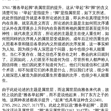
3761.“雅各举起脚”表属世层的提升。这从“举起”和“脚”的含义
清楚可知：“举起”是指提升；“脚”是指属世层，如下文所述。
此处所指的提升就是本章所论述的主题，即从外在真理提升到
内在良善。就至高意义而言，所论述的主题是主如何照次序通
过从外在真理逐步上升到内在良善而将祂的属世层甚至提升到
神性；就代表意义而言，所论述的主题是主在使人重生时，如
何照同样的次序将人的属世层变成新的。成年后正经历重生的
人照着本章和随后各章的内义所描述的次序发展，这一事实鲜
为人知。因为很少有人深思这个问题，如今也很少有人能重
生。当仁不复存在，随之信也不复存在之时，教会的末日就到
了。正因如此，人们甚至不知道何为信，尽管所有人都声称人
因信得救；他们因此更不知道何为仁。他们只知道信和仁这两
个术语，却不知道它们的本质是什么，所以我们才说，很少有
人能深思人被造为新的或重生所遵循的次序，也很少有人能重
生。
由于此处论述的主题是属世层，而这属世层由雅各来代表，故
经上说的是“雅各举起脚”，而不是说他起来，到了东方之子的
地。这两种表述都表示提升，“起来”也具有这种含义(2401,
2785, 2912, 2927, 3171节)。此处之所以说“雅各举起脚”，是因
为这话论及属世层，“脚”表示属世层(2162, 3147节)。“脚”表示