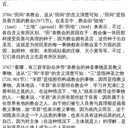
言。
3766.“田间”表教会。这从“田间”的含义清楚可知，“田间”是指
良善方面的教会(2971节)。在圣言中，教会由“陆地”
（land）、“土地”（ground）和“田地”（field）来表示，不过，
各自含义有所区别。“田”表教会的原因在于，教会像一块田那
样接受良善与真理的种子；因为教会拥有圣言，这些种子出自
圣言。这就是为何田里的每一事物都表示教会某个方面的原
因，如耕种、收割、未割或站着的庄稼、大小麦等等。不过，
它们各自的含义也是有所区别的。
3767.“看哪，有三群羊卧在井旁”表教会的神圣事物及其教义
事物。这从“三”和“羊群”的含义清楚可知：“三”是指神圣之物
(720, 901节)；“羊群”是指那些构成教会的事物，因而是指教义
事物。具体地说，“羊群”表示那些在教会中，学习并充满仁之
善和信之真的人。在这种情况下，“牧人”就表示教导这些事物
的人。一般来说，“羊群”表示所有那些处于良善，因而属于主
在世界各地的教会之人。由于他们被引入良善与真理都是藉着
教义事物，故“羊群”也表示教义事物。因为就内义而言，这个
词既表示决定一个人品质的事物，也表示具有这种品质的此人
自己。因为对主体（在这种情况下，主体就是人）的理解，是
从知道是什么使人成为一个人开始的。