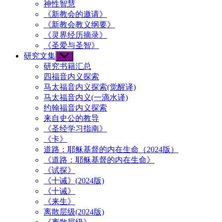
神性智慧
《新教会的邀请》
《新教会教义纲要》
《灵界经历摘录》
《圣爱与圣智》
研究文集
Show
sub
研究书籍汇总
menu
四福音内义探索
马太福音内义探索(觉醒译)
马太福音内义(一滴水译)
约翰福音内义探索
来自史公的教导
《圣经学习指南》
《卡》
道路：耶稣基督的内在生命（2024版）
《道路：耶稣基督的内在生命》
《试探》
《十诫》(2024版)
《十诫》
《来生》
离散层级(2024版)