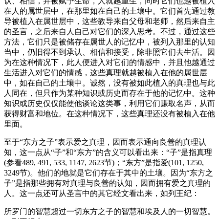
认、相信，并被赋予生命，人就越重生，同时它们也越被植入
在人的属世层中，在那里如在自己的土壤中。它们首先通过教
导被植入在属世层中，这些教导来自父母和老师，然后来自主
的圣言，之后来自人自己对它们的深入思考。不过，通过这些
方法，它们只是被储存在属世人的记忆中，被列入那里的认知
当中，仍旧得不到承认、相信和接受，除非照它们去生活。因
为在这种情况下，此人便进入对它们的情感中，并且他越通过
生活进入对它们的情感，这些真理就越被植入在他的属世层
中，如在自己的土壤中。诚然，没有被如此植入的真理也与此
人同在，但只作为某种知识或历史而存在于他的记忆中。这种
知识或历史仅仅能使他谈论这类事，利用它们赚取名声，从而
获得财富和地位。在这种情况下，这些真理还没有被植入在他
里面。
至于“东方之子”表示爱之真理，因而表示通向良善的真理认
知，这一点从“子”和“东方”的含义可以看出来：“子”是指真理
(参看489, 491, 533, 1147, 2623节)；“东方”是指爱(101, 1250,
3249节)。他们的地就是它们存在于其中的土壤。因为“东方之
子”是指那些拥有对真理与良善的认知，因而拥有爱之真理的
人。这一点还可从圣言中的其它经文看出来，如列王纪：
所罗门的智慧超过一切东方之子的智慧和埃及人的一切智慧。