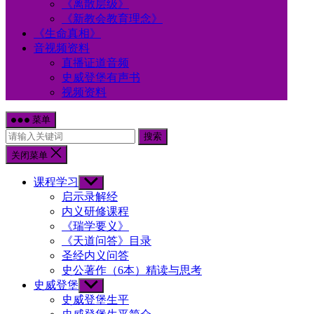
《离散层级》
《新教会教育理念》
《生命真相》
音视频资料
直播证道音频
史威登堡有声书
视频资料
菜单
搜索
关闭菜单
课程学习
Show
sub
启示录解经
menu
内义研修课程
《瑞学要义》
《天道问答》目录
圣经内义问答
史公著作（6本）精读与思考
史威登堡
Show
sub
史威登堡生平
menu