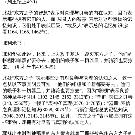
（列王纪上4:30）
此处“东方之子的智慧”表示对真理与良善的内在认知，因而表
示那些拥有它们的人。而“埃及人的智慧”表示对这些事物的记
忆知识，它们处于较低层级。“埃及人”表示总的记忆知识(参
看1164, 1165, 1462节)。
耶利米书：
耶和华如此说，起来，上去攻击基达，毁灭东方之子。他们的
帐棚和羊群都要夺去，他们的幔子和一切器皿，并骆驼也要掠
去。（耶利米书49:28-29）
此处“东方之子”表示那些拥有对良善与真理的认知之人。这一
点从以下事实明显可知：“他们的帐棚和羊群都要夺去，他们
的幔子和一切器皿，并骆驼也要掠去”。因为“帐棚”表示良善
的神圣事物(414, 1102, 2145, 2152, 3312节)；“羊群”表仁之良善
(343, 2566节)；“幔子”表神圣真理(2576, 3478节)；“器皿”表信
之真理和记忆知识(3068, 3079节)；“骆驼”是指总的记忆知识
(3048, 3071, 3143, 3145节)。因此，“东方之子”表示那些拥有这
些事物，即拥有对良善与真理的认知之人。
耶稣出生时到祂那里的东方智者就属于那些被称作东方之子的