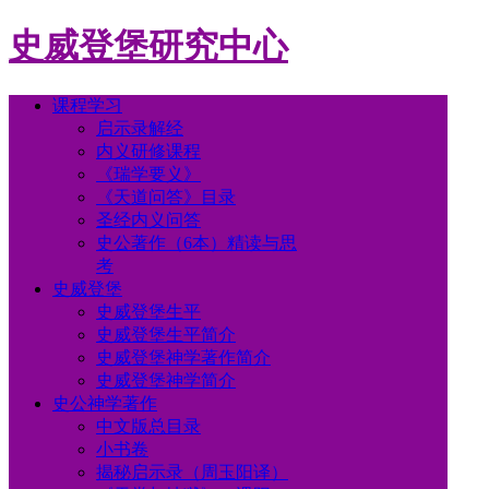
史威登堡研究中心
课程学习
启示录解经
内义研修课程
《瑞学要义》
《天道问答》目录
圣经内义问答
史公著作（6本）精读与思
考
史威登堡
史威登堡生平
史威登堡生平简介
史威登堡神学著作简介
史威登堡神学简介
史公神学著作
中文版总目录
小书卷
揭秘启示录（周玉阳译）