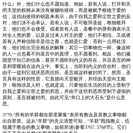
什么）外，他们什么也不愿知道。例如，若有人说，打开和关
闭天堂的权柄从来没有被赐给彼得，而是被赋予根植于爱的
信，这信由彼得的钥匙来表示，由于自我之爱和尘世之爱的反
对，他们决不会承认。若有人说，不可敬拜圣徒，唯独敬拜
主，他们也不会接受。或者若有人说，圣餐中的饼和酒表示主
对全人类的爱，以及反过来人对主的爱，他们不相信。又或者
若有人声称信除非是信之善，也就是仁爱，否则一点用处没
有，他们给出完全相反的解释；其它一切事物也一样。像这样
的人一点也看不到圣言中的真理，也不愿看到。相反，他们顽
固坚守自己的信条，甚至不愿听到内义的存在，并且圣言的神
圣和荣耀就在这内义中。事实上，当听到内义的存在时，他们
由于一提到它就厌恶而抗拒。圣言就这样被封闭了。然而，圣
言具有这样的性质，它直接向天堂敞开，并经由天堂向主敞
开；唯独涉及人时，也就是说，只要他在生活的目的上受制于
自我之爱和尘世之爱的邪恶，并由于这些邪恶而受制于虚假的
原则，圣言就被封闭。由此可见“井口上的大石头”是什么意
思。
3770.“所有的羊群都在那里聚集”表所有教会及其教义事物都
出自那里。这从“羊群”的含义清楚可知，“羊群”既指教义，也
指属于教会的教义事物，如前所述(参看3767, 3768节)。它们