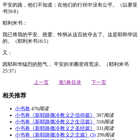
平安的路，他们不知道；在他们的行径中没有公平。（以赛亚
书59:8）
耶利米书：
我已将我的平安、慈爱、怜悯从这百姓夺去了。这是耶和华说
的。（耶利米书16:5）
又：
因耶和华猛烈的怒气， 平安的羊圈变得荒凉。（耶利米书
25:37）
上一页
第5卷目录
下一页
相关推荐
小书卷
470
阅读
小书卷《新耶路撒冷教义之信仰篇》
397
阅读
小书卷《新耶路撒冷教义之生活篇》
318
阅读
小书卷《新耶路撒冷教义之圣经篇》
331
阅读
小书卷《新耶路撒冷教义之主篇》(3)
299
阅读