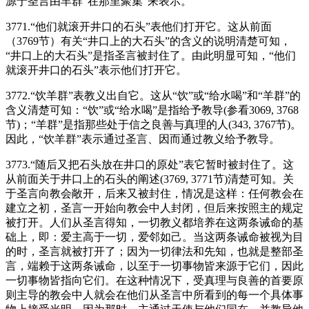
源于圣言由羊群“在那里聚集”来表示。
3771.“他们就滚开井口的石头”表他们打开它。这从前面
（3769节）有关“井口上的大石头”的含义的说明清楚可知，
“井口上的大石头”是指圣言被封住了。由此明显可知，“他们
就滚开井口的石头”表示他们打开它。
3772.“饮羊群”表教义出自它。这从“饮”或“给水喝”和“羊群”的
含义清楚可知：“饮”或“给水喝”是指给予教导(参看3069, 3768
节)；“羊群”是指那些处于信之良善与真理的人(343, 3767节)。
因此，“饮羊群”表示通过圣言、因而通过教义给予教导。
3773.“随后又把石头放在井口的原处”表它暂时被封住了。这
从前面关于井口上的石头的阐述(3769, 3771节)清楚可知。关
于圣言向教会敞开，后来又被封住，情况是这样：任何教会在
建立之初，圣言一开始向教会中人封闭，但后来按照主的规定
被打开。人们从圣言得知，一切教义都培养在这两条诫命的基
础上，即：爱主高于一切，爱邻如己。当这两条诫命被视为目
的时，圣言就被打开了；因为一切律法和先知，也就是整部圣
言，端赖于这两条诫命，以至于一切事物皆来源于它们，因此
一切事物皆指向它们。在这种情况下，受真理与良善的首要原
则主导的教会中人就会在他们从圣言中所看到的每一个具体事