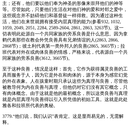
主；还有，他们要以他们奉为神圣的形像来崇拜他们的神等
等。尽管如此，只要他们生活在对他们神的爱和对邻之爱中，
这些观念并不妨碍他们和基督徒一样得救。因为通过这种生
活，他们在来世就拥有接受内层真理的能力(参看932, 1032,
1059, 2049, 2051, 2284, 2589-2604, 2861, 2863, 3263节)。这一
切表明此处源自一个共同家族的旁系良善是什么意思。因为拿
鹤代表那些在教会外凭良善具有兄弟情谊的人(2863, 2866,
2868节)；彼土利代表第一类外邦人的良善(2865, 3665节)；拉
班代表对外在或肉体良善的情感，严格来说，代表源自一个共
同家族的旁系良善(3612, 3665节)。
至于这种良善，情况是这样：首先，它作为获得属灵良善的工
具而服务于人，因为它是外在和肉体的，源于本身为感官幻觉
的外在表象。人在孩童时期只承认这些为真理与良善，尽管他
被教导何为内在良善与真理，但他仍对它们没有其它概念，只
有肉体概念。由于这就是他的最初概念，所以这类良善与真理
就是内层真理与良善得以引入所凭借的初始工具。这就是此处
雅各和拉班所代表的奥秘。
3779.“他们说，我们认识”表肯定。这是显而易见的，无需解
释。