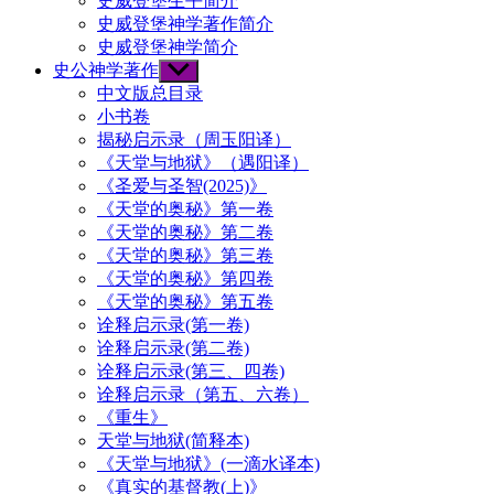
史威登堡生平简介
史威登堡神学著作简介
史威登堡神学简介
史公神学著作
Show
sub
中文版总目录
menu
小书卷
揭秘启示录（周玉阳译）
《天堂与地狱》（遇阳译）
《圣爱与圣智(2025)》
《天堂的奥秘》第一卷
《天堂的奥秘》第二卷
《天堂的奥秘》第三卷
《天堂的奥秘》第四卷
《天堂的奥秘》第五卷
诠释启示录(第一卷)
诠释启示录(第二卷)
诠释启示录(第三、四卷)
诠释启示录（第五、六卷）
《重生》
天堂与地狱(简释本)
《天堂与地狱》(一滴水译本)
《真实的基督教(上)》