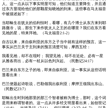
人。这一点从以下事实明显可知，他们知道主要降生，并且通
过东方显现给他们的那颗星知晓祂的到来。这些事在马太福音
中被描述如下：
当耶稣生在犹太的伯利恒时，看哪，有几个博士从东方来到耶
路撒冷，说，那生下来作犹太人之王的在哪里？我们在东方看
见祂的星，特来拜祂。（马太福音2:1-2）
自古以来，来自叙利亚的东方之子当中就有这样的预言。这一
事实从巴兰关于主到来的预言清楚可知，摩西五经：
我看见祂，却不在现时； 我望见祂，却不在近处。必有一星
从雅各而出，必有一杖从以色列兴起。（民数记24:17）
巴兰来自东方之子的地，即来自叙利亚。这一事实从这些话明
显看出来：
巴兰便题起诗歌说，巴勒领我出叙利亚；摩押王领我出东山。
（民数记23:7）
耶稣出生时到祂那里的那三个智者被称为博士，那时，这个词
是用来称谓智者的。这一点从许多经文明显看出来，如创世记
（41:8），出埃及记（7:11），但以理书（2:27; 4:6, 7），以及