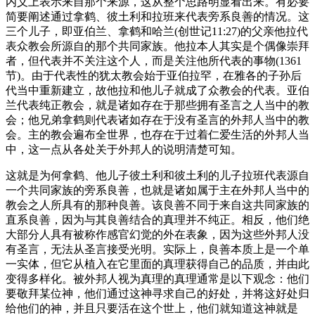
内义上表示来自那个来源，这从整个思路明显看出来。有必要
简要阐述通过拿鹤、彼土利和拉班来代表旁系良善的情况。这
三个儿子，即亚伯兰、拿鹤和哈兰(创世记11:27)的父亲他拉代
表众教会所源自的那个共同家族。他拉本人其实是个偶像崇拜
者，但代表并不关注这个人，而是关注他所代表的事物(1361
节)。由于代表性的犹太教会始于亚伯拉罕，在雅各的子孙后
代当中重新建立，故他拉和他儿子就成了众教会的代表。亚伯
兰代表纯正教会，就是诸如存在于那些拥有圣言之人当中的教
会；他兄弟拿鹤则代表诸如存在于没有圣言的外邦人当中的教
会。主的教会遍布全世界，也存在于过着仁爱生活的外邦人当
中，这一点从各处关于外邦人的说明清楚可知。
这就是为何拿鹤、他儿子彼土利和彼土利的儿子拉班代表源自
一个共同家族的旁系良善，也就是诸如属于主在外邦人当中的
教会之人所具有的那种良善。该良善不同于来自这共同家族的
直系良善，因为与其良善结合的真理并不纯正。相反，他们绝
大部分人具有被称作感官幻觉的外在表象，因为这些外邦人没
有圣言，无法从圣言接受光明。实际上，良善本质上是一个单
一实体，但它从植入在它里面的真理获得自己的品质，并由此
变得多样化。被外邦人视为真理的真理通常是以下观念：他们
要敬拜某位神，他们通过这神寻求自己的好处，并将这好处归
给他们的神，并且只要活在这个世上，他们就知道这神就是