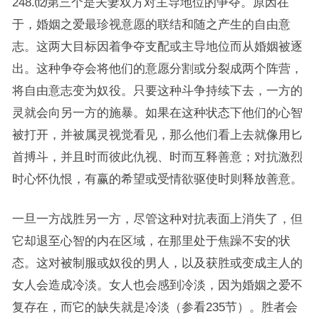
248.⑿第三个是夫妻双方对主导地位的争夺。原因在
于，婚姻之爱最珍视意愿的联结和随之产生的自由意
志。这两大目标因着争夺支配或主导地位而从婚姻被逐
出。这种争夺会将他们的意愿分割或分裂成两个阵营，
将自由意志变为奴役。只要这种斗争持续下去，一方的
灵就会向另一方的施暴。如果在这种状态下他们的心智
被打开，并被属灵视觉看见，那么他们看上去就像用匕
首搏斗，并且时而彼此仇视、时而互释善意；对抗激烈
时心怀仇恨，有赢的希望或受情欲驱使时则释放善意。
一旦一方战胜另一方，尽管这种对抗表面上消失了，但
它却退至心智的内在区域，在那里处于焦躁不安的状
态。这对被制服或奴役的男人，以及获胜或变成主人的
女人会造成冷淡。女人也会感到冷淡，因为婚姻之爱不
复存在，而它的缺失就是冷淡（参看235节）。胜者会