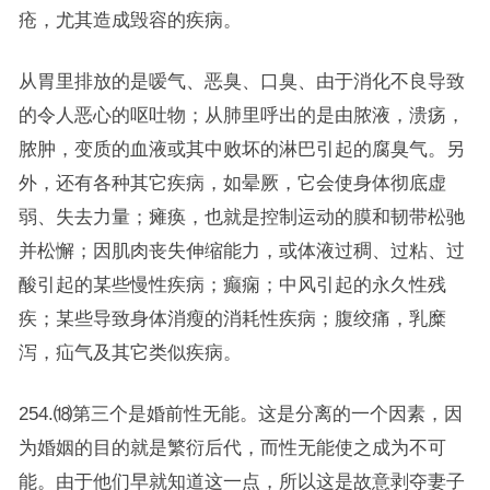
疮，尤其造成毁容的疾病。
从胃里排放的是嗳气、恶臭、口臭、由于消化不良导致
的令人恶心的呕吐物；从肺里呼出的是由脓液，溃疡，
脓肿，变质的血液或其中败坏的淋巴引起的腐臭气。另
外，还有各种其它疾病，如晕厥，它会使身体彻底虚
弱、失去力量；瘫痪，也就是控制运动的膜和韧带松驰
并松懈；因肌肉丧失伸缩能力，或体液过稠、过粘、过
酸引起的某些慢性疾病；癫痫；中风引起的永久性残
疾；某些导致身体消瘦的消耗性疾病；腹绞痛，乳糜
泻，疝气及其它类似疾病。
254.⒅第三个是婚前性无能。这是分离的一个因素，因
为婚姻的目的就是繁衍后代，而性无能使之成为不可
能。由于他们早就知道这一点，所以这是故意剥夺妻子