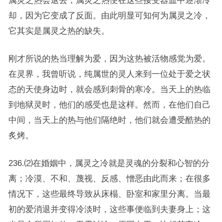
属灵之热会退去；属灵之热便在这些接受器皿中逐渐冷
却，因为它变成了反面。由此明显可知何为属灵之冷，
它其实是属灵之热的缺失。
刚才所说的热当理解为爱，因为这热被活物感觉为爱。
在灵界，我曾听说，纯属世的灵人来到一位处于爱之状
态的天使身边时，就会感到刺骨的寒冷。当天上的热临
到地狱灵时，他们的感受也是这样。然而，在他们自己
中间，当天上的热与他们隔绝时，他们就会遭受酷热的
炙烤。
236.⑵在婚姻中，属灵之冷就是灵魂的分裂和心智的分
离；冷漠、不和、蔑视、反感、憎恶由此而来；在很多
情况下，这些最终导致从床榻、卧室和家里分离。当最
初的爱消退并变得冷淡时，这些事便临到夫妻身上；这