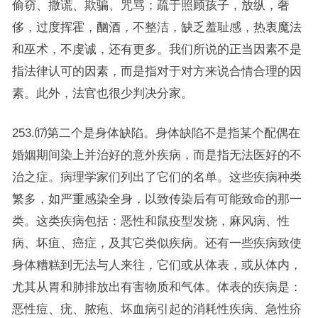
偷窃、撒谎、欺骗、咒骂；疏于照顾孩子，放纵，奢
侈，过度挥霍，酗酒，不整洁，缺乏羞耻感，热衷魔法
和巫术，不虔诚，还有更多。我们所说的正当因素不是
指法律认可的因素，而是指对于对方来说合情合理的因
素。此外，法官也很少判决分家。
253.⒄第二个是身体缺陷。身体缺陷不是指某个配偶在
婚姻期间染上并治好的意外疾病，而是指无法医好的不
治之症。病理学家们列出了它们的名单。这些疾病种类
繁多，如严重感染全身，以致传染后有可能致命的那一
类。这类疾病包括：恶性和鼠疫型发烧，麻风病、性
病、坏疽、癌症，及其它类似疾病。还有一些疾病致使
身体糟糕到无法与人来往，它们或从体表，或从体内，
尤其从胃和肺排放出有害物质和气体。体表的疾病是：
恶性痘、疣、脓疱、坏血病引起的消耗性疾病、急性疥