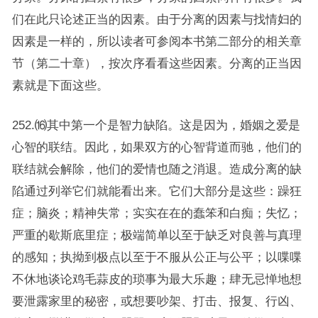
们在此只论述正当的因素。由于分离的因素与找情妇的
因素是一样的，所以读者可参阅本书第二部分的相关章
节（第二十章），按次序看看这些因素。分离的正当因
素就是下面这些。
252.⒃其中第一个是智力缺陷。这是因为，婚姻之爱是
心智的联结。因此，如果双方的心智背道而驰，他们的
联结就会解除，他们的爱情也随之消退。造成分离的缺
陷通过列举它们就能看出来。它们大部分是这些：躁狂
症；脑炎；精神失常；实实在在的蠢笨和白痴；失忆；
严重的歇斯底里症；极端简单以至于缺乏对良善与真理
的感知；执拗到极点以至于不服从公正与公平；以喋喋
不休地谈论鸡毛蒜皮的琐事为最大乐趣；肆无忌惮地想
要泄露家里的秘密，或想要吵架、打击、报复、行凶、