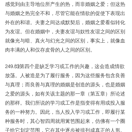
感觉到由主导地位所产生的热，而非婚姻之爱；但这热
与婚姻之热完全不和，尽管它能在情欲的促使下表现出
外在的和谐。夫妻之间达成默契后，婚姻之爱看似转化
为友谊。但在婚姻中，夫妻友谊与奴性友谊之间的区别
就像光与暗、真火与幻光之间的区别，事实上，就像血
肉丰满的人和仅存皮骨的人之间的区别。
249.⒀第四个是缺乏学习或工作的兴趣，这会造成情欲
放荡。人被造是为了履行服务，因为这些服务包含良善
与真理；而良善与真理的婚姻是创造的源头，也是婚姻
之爱的源头，如有关该主题的那一章（第五章）所论述
的那样。我们所说的学习或工作是指变得有用或投入服
务的一种努力。因此，当人投入学习或工作，即履行某
种服务时，其心智四周就用篱笆围起来，仿佛有一个圈
子给它划定范围，它在其中逐步被排列成真正的人形。