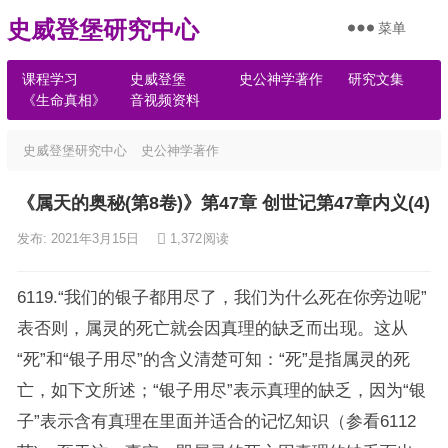
史威登堡研究中心
菜单
课程学习
史威登堡
史公神学著作
研究文集
《生命真相》
音视频资料
史威登堡研究中心
史公神学著作
《属天的奥秘(第8卷)》第47章 创世记第47章内义(4)
发布: 2021年3月15日
1,372
阅读
6119.“我们的银子都用尽了，我们为什么死在你旁边呢”
表否则，属灵的死亡就会因真理的缺乏而出现。这从
“死”和“银子用尽”的含义清楚可知：“死”是指属灵的死
亡，如下文所述；“银子用尽”表示真理的缺乏，因为“银
子”表示含有真理在里面并适合的记忆知识（参看6112