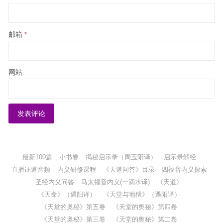
邮箱
*
网站
最新100篇
小书卷
揭秘启示录（周玉阳译）
启示录解经
直播证道音频
内义研修课程
《天道问答》目录
四福音内义探索
圣经内义问答
马太福音内义(一滴水译)
《天道》
《天命》（遇阳译）
《天堂与地狱》（遇阳译）
《天堂的奥秘》第五卷
《天堂的奥秘》第四卷
《天堂的奥秘》第三卷
《天堂的奥秘》第二卷