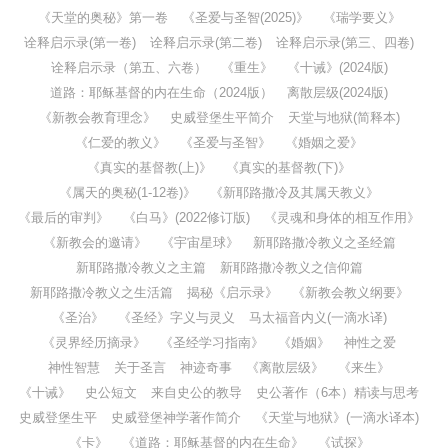
《天堂的奥秘》第一卷
《圣爱与圣智(2025)》
《瑞学要义》
诠释启示录(第一卷)
诠释启示录(第二卷)
诠释启示录(第三、四卷)
诠释启示录（第五、六卷）
《重生》
《十诫》(2024版)
道路：耶稣基督的内在生命（2024版）
离散层级(2024版)
《新教会教育理念》
史威登堡生平简介
天堂与地狱(简释本)
《仁爱的教义》
《圣爱与圣智》
《婚姻之爱》
《真实的基督教(上)》
《真实的基督教(下)》
《属天的奥秘(1-12卷)》
《新耶路撒冷及其属天教义》
《最后的审判》
《白马》(2022修订版)
《灵魂和身体的相互作用》
《新教会的邀请》
《宇宙星球》
新耶路撒冷教义之圣经篇
新耶路撒冷教义之主篇
新耶路撒冷教义之信仰篇
新耶路撒冷教义之生活篇
揭秘《启示录》
《新教会教义纲要》
《圣治》
《圣经》字义与灵义
马太福音内义(一滴水译)
《灵界经历摘录》
《圣经学习指南》
《婚姻》
神性之爱
神性智慧
关于圣言
神迹奇事
《离散层级》
《来生》
《十诫》
史公短文
来自史公的教导
史公著作（6本）精读与思考
史威登堡生平
史威登堡神学著作简介
《天堂与地狱》(一滴水译本)
《卡》
《道路：耶稣基督的内在生命》
《试探》