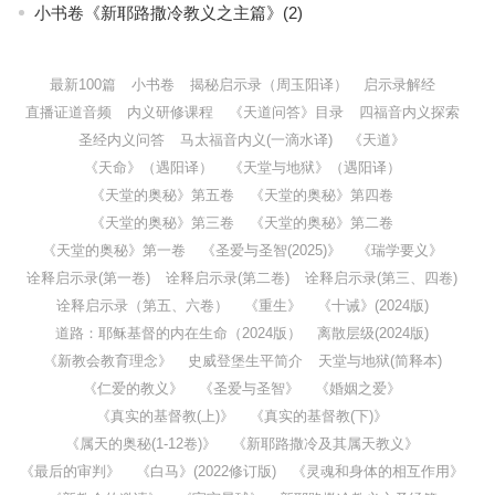
小书卷《新耶路撒冷教义之主篇》(2)
最新100篇
小书卷
揭秘启示录（周玉阳译）
启示录解经
直播证道音频
内义研修课程
《天道问答》目录
四福音内义探索
圣经内义问答
马太福音内义(一滴水译)
《天道》
《天命》（遇阳译）
《天堂与地狱》（遇阳译）
《天堂的奥秘》第五卷
《天堂的奥秘》第四卷
《天堂的奥秘》第三卷
《天堂的奥秘》第二卷
《天堂的奥秘》第一卷
《圣爱与圣智(2025)》
《瑞学要义》
诠释启示录(第一卷)
诠释启示录(第二卷)
诠释启示录(第三、四卷)
诠释启示录（第五、六卷）
《重生》
《十诫》(2024版)
道路：耶稣基督的内在生命（2024版）
离散层级(2024版)
《新教会教育理念》
史威登堡生平简介
天堂与地狱(简释本)
《仁爱的教义》
《圣爱与圣智》
《婚姻之爱》
《真实的基督教(上)》
《真实的基督教(下)》
《属天的奥秘(1-12卷)》
《新耶路撒冷及其属天教义》
《最后的审判》
《白马》(2022修订版)
《灵魂和身体的相互作用》