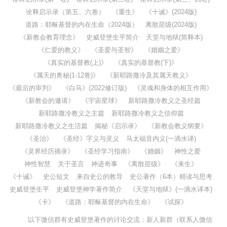
诠释启示录（第五、六卷）
《重生》
《十诫》(2024版)
道路：耶稣基督的内在生命（2024版）
离散层级(2024版)
《新教会教育理念》
史威登堡生平简介
天堂与地狱(简释本)
《仁爱的教义》
《圣爱与圣智》
《婚姻之爱》
《真实的基督教(上)》
《真实的基督教(下)》
《属天的奥秘(1-12卷)》
《新耶路撒冷及其属天教义》
《最后的审判》
《白马》(2022修订版)
《灵魂和身体的相互作用》
《新教会的邀请》
《宇宙星球》
新耶路撒冷教义之圣经篇
新耶路撒冷教义之主篇
新耶路撒冷教义之信仰篇
新耶路撒冷教义之生活篇
揭秘《启示录》
《新教会教义纲要》
《圣治》
《圣经》字义与灵义
马太福音内义(一滴水译)
《灵界经历摘录》
《圣经学习指南》
《婚姻》
神性之爱
神性智慧
关于圣言
神迹奇事
《离散层级》
《来生》
《十诫》
史公短文
来自史公的教导
史公著作（6本）精读与思考
史威登堡生平
史威登堡神学著作简介
《天堂与地狱》(一滴水译本)
《卡》
《道路：耶稣基督的内在生命》
《试探》
以下微信群有史威登堡著作的讨论交流：新人新群（联系人微信