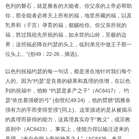
色列的磐石，就是雅各的大能者。你父亲的上帝必帮助
你，那全能者必将天上所有的福，地里所藏的福，以及
乳养和（子宫）孕育的福，都赐给你。你父亲所祝的
福，胜过我祖先所祝的福，如永世的山岭，至极的边
界；这些福必降在约瑟的头上，临到弟兄中做王子那一
位头上。”(创49：22-26，摘选)。
以色列祝福约瑟的每一句话，都是潜在地针对我们每个
人的。因为“约瑟”是良善的硕果和真理的倍增，在以色
列的祝福中，他称 “约瑟是多产之子”（AC6417）。约
瑟“依仗着强硬的弓” (创世纪49:24) ，他的臂膀“因雅各
强有力的手而变得坚强”(同上)。这里描述的是从被揭示
的真理而获得的能力，这真理真实存于“教义”，或宗教
原则中（AC6423）。事实上，使能力得以输注进来的
真理，“来自全能上帝的神圣之人”（AC6425，参见