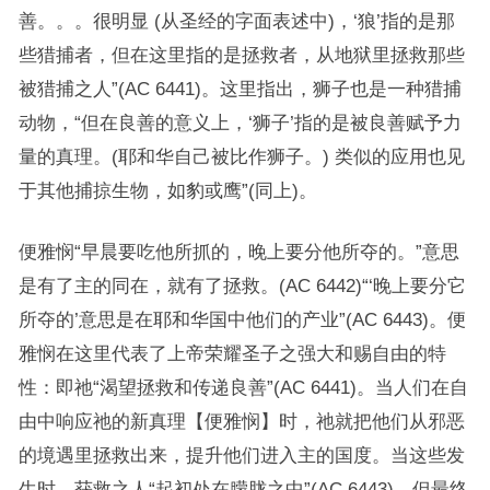
善。。。很明显 (从圣经的字面表述中)，‘狼’指的是那
些猎捕者，但在这里指的是拯救者，从地狱里拯救那些
被猎捕之人”(AC 6441)。这里指出，狮子也是一种猎捕
动物，“但在良善的意义上，‘狮子’指的是被良善赋予力
量的真理。(耶和华自己被比作狮子。) 类似的应用也见
于其他捕掠生物，如豹或鹰”(同上)。
便雅悯“早晨要吃他所抓的，晚上要分他所夺的。”意思
是有了主的同在，就有了拯救。(AC 6442)“‘晚上要分它
所夺的’意思是在耶和华国中他们的产业”(AC 6443)。便
雅悯在这里代表了上帝荣耀圣子之强大和赐自由的特
性：即祂“渴望拯救和传递良善”(AC 6441)。当人们在自
由中响应祂的新真理【便雅悯】时，祂就把他们从邪恶
的境遇里拯救出来，提升他们进入主的国度。当这些发
生时，获救之人“起初处在朦胧之中”(AC 6443)，但最终