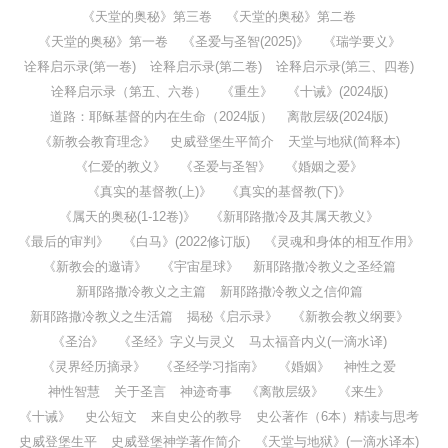
《天堂的奥秘》第三卷
《天堂的奥秘》第二卷
《天堂的奥秘》第一卷
《圣爱与圣智(2025)》
《瑞学要义》
诠释启示录(第一卷)
诠释启示录(第二卷)
诠释启示录(第三、四卷)
诠释启示录（第五、六卷）
《重生》
《十诫》(2024版)
道路：耶稣基督的内在生命（2024版）
离散层级(2024版)
《新教会教育理念》
史威登堡生平简介
天堂与地狱(简释本)
《仁爱的教义》
《圣爱与圣智》
《婚姻之爱》
《真实的基督教(上)》
《真实的基督教(下)》
《属天的奥秘(1-12卷)》
《新耶路撒冷及其属天教义》
《最后的审判》
《白马》(2022修订版)
《灵魂和身体的相互作用》
《新教会的邀请》
《宇宙星球》
新耶路撒冷教义之圣经篇
新耶路撒冷教义之主篇
新耶路撒冷教义之信仰篇
新耶路撒冷教义之生活篇
揭秘《启示录》
《新教会教义纲要》
《圣治》
《圣经》字义与灵义
马太福音内义(一滴水译)
《灵界经历摘录》
《圣经学习指南》
《婚姻》
神性之爱
神性智慧
关于圣言
神迹奇事
《离散层级》
《来生》
《十诫》
史公短文
来自史公的教导
史公著作（6本）精读与思考
史威登堡生平
史威登堡神学著作简介
《天堂与地狱》(一滴水译本)