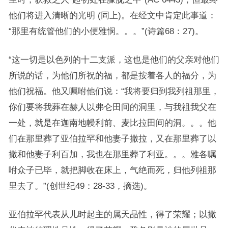
他们将进入清晰的光明 (同上)。在经文中肯定此事道：
“那里有统管他们的小便雅悯。。。”(诗篇68：27)。
“这一切是以色列的十二支派，这也是他们的父亲对他们
所说的话，为他们所祝的福，都是按着各人的福分，为
他们祝福。他又嘱咐他们说：“我将要归到我列祖那里，
你们要将我葬在赫人以弗仑田间的洞里，与我祖我父在
一处，就是在迦南地幔利前、麦比拉田间的洞。。。他
们在那里葬了亚伯拉罕和他妻子撒拉，又在那里葬了以
撒和他妻子利百加，我也在那里葬了利亚。。。雅各嘱
咐众子已毕，就把脚收在床上，气绝而死，归他列祖那
里去了。”(创世纪49：28-33，摘选)。
亚伯拉罕代表从儿时起主的属天品性，得了荣耀；以撒