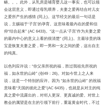
畴。。。此外，从乳房是哺育婴儿这一事实，也可以领
会这层意义，即通过母乳喂养，夫妻之爱再结合对儿女
之爱所产生的感情 (同上)。这节经文的最后一句话是
说，主赐福于‘子宫’的孕育。这意味着最内在的爱和信
仰“结合起来” (AC 6433)。“这一点从‘子宫’作为夫妻之爱
的最内中心的意义上看的很清楚” (同上)。主最珍贵的珠
宝是恢复夫妻之爱，即一男和一女之间的爱，这出自主
的纯真。
以色列应许说：“你父亲所祝的福，胜过我祖先所祝的
福，如永世的山岭” (创49：26)。对如今世上之人来
说，这是一个特别的应许。因为 “如永世的山岭” 的祝福
意味着“天国的彼此之爱”(AC 6435)，也就是从对主的纯
真之爱中流露出的，对邻人更深、更真诚的爱。对世上
教会的属望是在主的引领下前行，重返黄金时代，不过