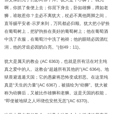
啊，你抓了食便上去；你屈下身去，卧如雄狮，蹲如老
狮，谁敢惹你？圭必不离犹大，杖必不离他两脚之间，
直等赐平安者-示罗来到，万民都必归顺。犹大把小驴拴
在葡萄树上，把驴驹拴在美好的葡萄树上；他在葡萄酒
中洗了衣服，在葡萄汁中洗了袍褂；他的眼睛必因酒红
润，他的牙齿必因奶白亮。”(创49：11)。
犹大是属天的教会 (AC 6363)，也就是所有活在对主纯
真之爱中的人。这教会“超越所有其他的”(AC 6364)。地
狱畏避逃遁天国；它的愚蒙将恐怖变成邪恶。在这里纯
真是“天生的力量”(AC 6367)，被描绘为“幼狮”。犹大被
称为幼狮后，又被比作雄狮和老狮。这是天国的权能，
“即使被地狱之人环绕也安然无恙”(AC 6370)。