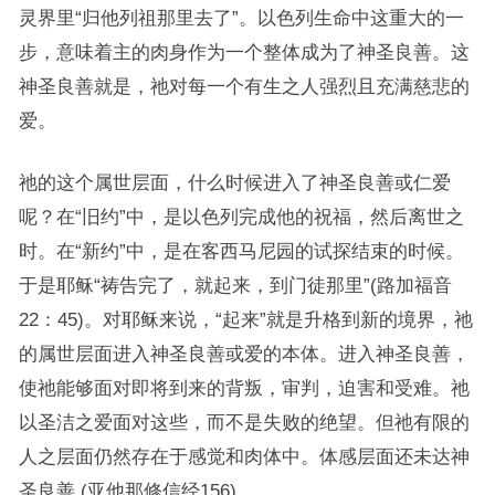
灵界里“归他列祖那里去了”。以色列生命中这重大的一
步，意味着主的肉身作为一个整体成为了神圣良善。这
神圣良善就是，祂对每一个有生之人强烈且充满慈悲的
爱。
祂的这个属世层面，什么时候进入了神圣良善或仁爱
呢？在“旧约”中，是以色列完成他的祝福，然后离世之
时。在“新约”中，是在客西马尼园的试探结束的时候。
于是耶稣“祷告完了，就起来，到门徒那里”(路加福音
22：45)。对耶稣来说，“起来”就是升格到新的境界，祂
的属世层面进入神圣良善或爱的本体。进入神圣良善，
使祂能够面对即将到来的背叛，审判，迫害和受难。祂
以圣洁之爱面对这些，而不是失败的绝望。但祂有限的
人之层面仍然存在于感觉和肉体中。体感层面还未达神
圣良善 (亚他那修信经156)。