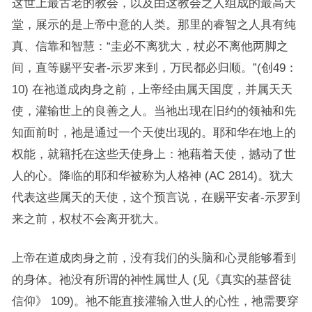
这世上最古老的教会，以及由这教会之人组成的最高天
堂，展示的是上帝中意的人类。那里的睿智之人具有纯
真、信靠和智慧：“圭必不离犹大，杖必不离他两脚之
间，直等赐平安者-示罗来到，万民都必归顺。”(创49：
10) 在祂道成肉身之前，上帝经由属天国度，并属天天
使，灌输世上的良善之人。当祂出现在旧约的领袖和先
知面前时，祂是通过一个天使出现的。耶和华在地上的
权能，就籍托在这些天使身上：祂藉着天使，撼动了世
人的心。降临的耶和华被称为人格神 (AC 2814)。犹大
代表这些属天的天使，这个预言说，在赐平安者-示罗到
来之前，权杖不会离开犹大。
上帝在道成肉身之前，没有我们的头脑和心灵能够看到
的身体。祂没有所谓的神性属世人 (见《真实的基督徒
信仰》 109)。祂不能直接灌输入世人的心性，祂需要穿