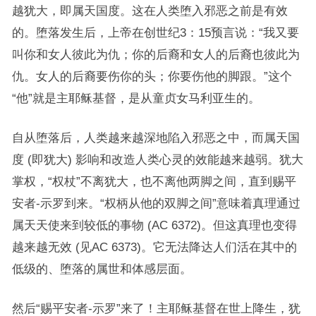
越犹大，即属天国度。这在人类堕入邪恶之前是有效
的。堕落发生后，上帝在创世纪3：15预言说：“我又要
叫你和女人彼此为仇；你的后裔和女人的后裔也彼此为
仇。女人的后裔要伤你的头；你要伤他的脚跟。”这个
“他”就是主耶稣基督，是从童贞女马利亚生的。
自从堕落后，人类越来越深地陷入邪恶之中，而属天国
度 (即犹大) 影响和改造人类心灵的效能越来越弱。犹大
掌权，“权杖”不离犹大，也不离他两脚之间，直到赐平
安者-示罗到来。“权柄从他的双脚之间”意味着真理通过
属天天使来到较低的事物 (AC 6372)。但这真理也变得
越来越无效 (见AC 6373)。它无法降达人们活在其中的
低级的、堕落的属世和体感层面。
然后“赐平安者-示罗”来了！主耶稣基督在世上降生，犹