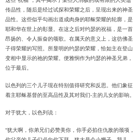
这些“祝福”，其中揭示了某些人消极的或有限的人类遗
传品性，随后是经过试探和荣耀之后，呈现出来的神圣
品性。这些似乎勾画出道成肉身的耶稣荣耀的轮廓，是
耶和华在世上的彰显。在这之后对约瑟的祝福，是一首
昂扬的、令人振奋的颂歌。在属天的意义上，这彷佛圣
子得荣耀的写照。所显明的约瑟的荣耀，恰如主在登山
变相中显示的祂的荣耀。便雅悯作为约瑟的神圣兄弟，
位于最后。
以色列的三个儿子现在特别值得研究和反思。他们象征
着主耶稣基督的至高品性及其对我们-主的儿女的影响。
对于犹大，以色列说：
“犹大啊，你弟兄们必赞美你，你手必掐住仇敌的颈项，
你父亲的儿子们必向你下拜。犹大是个小狮子。我儿