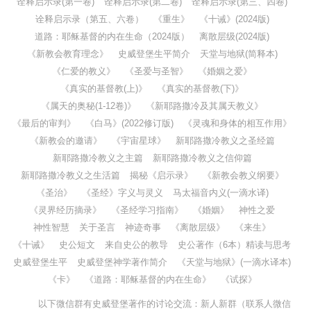
诠释启示录(第一卷)
诠释启示录(第二卷)
诠释启示录(第三、四卷)
诠释启示录（第五、六卷）
《重生》
《十诫》(2024版)
道路：耶稣基督的内在生命（2024版）
离散层级(2024版)
《新教会教育理念》
史威登堡生平简介
天堂与地狱(简释本)
《仁爱的教义》
《圣爱与圣智》
《婚姻之爱》
《真实的基督教(上)》
《真实的基督教(下)》
《属天的奥秘(1-12卷)》
《新耶路撒冷及其属天教义》
《最后的审判》
《白马》(2022修订版)
《灵魂和身体的相互作用》
《新教会的邀请》
《宇宙星球》
新耶路撒冷教义之圣经篇
新耶路撒冷教义之主篇
新耶路撒冷教义之信仰篇
新耶路撒冷教义之生活篇
揭秘《启示录》
《新教会教义纲要》
《圣治》
《圣经》字义与灵义
马太福音内义(一滴水译)
《灵界经历摘录》
《圣经学习指南》
《婚姻》
神性之爱
神性智慧
关于圣言
神迹奇事
《离散层级》
《来生》
《十诫》
史公短文
来自史公的教导
史公著作（6本）精读与思考
史威登堡生平
史威登堡神学著作简介
《天堂与地狱》(一滴水译本)
《卡》
《道路：耶稣基督的内在生命》
《试探》
以下微信群有史威登堡著作的讨论交流：新人新群（联系人微信