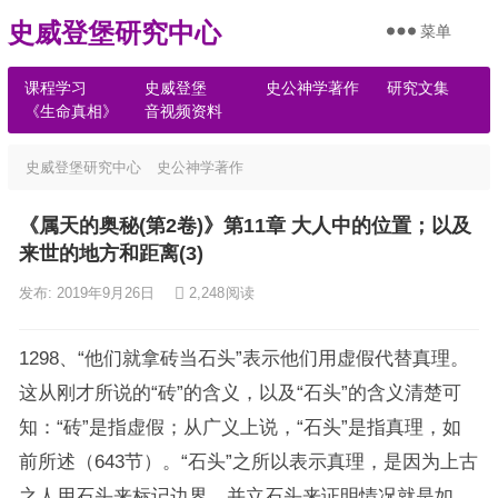
史威登堡研究中心
菜单
课程学习
史威登堡
史公神学著作
研究文集
《生命真相》
音视频资料
史威登堡研究中心
史公神学著作
《属天的奥秘(第2卷)》第11章 大人中的位置；以及
来世的地方和距离(3)
发布: 2019年9月26日
2,248
阅读
1298、“他们就拿砖当石头”表示他们用虚假代替真理。
这从刚才所说的“砖”的含义，以及“石头”的含义清楚可
知：“砖”是指虚假；从广义上说，“石头”是指真理，如
前所述（643节）。“石头”之所以表示真理，是因为上古
之人用石头来标记边界，并立石头来证明情况就是如