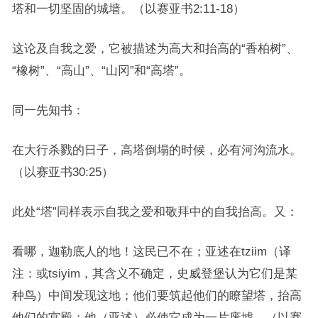
塔和一切坚固的城墙。（以赛亚书2:11-18）
这论及自我之爱，它被描述为高大和抬高的“香柏树”、
“橡树”、“高山”、“山冈”和“高塔”。
同一先知书：
在大行杀戮的日子，高塔倒塌的时候，必有河沟流水。
（以赛亚书30:25）
此处“塔”同样表示自我之爱和敬拜中的自我抬高。又：
看哪，迦勒底人的地！这民已不在；亚述在tziim（译
注：或tsiyim，其含义不确定，史威登堡认为它们是某
种鸟）中间发现这地；他们要筑起他们的瞭望塔，抬高
他们的宫殿；他（亚述）必使它成为一片废墟。（以赛