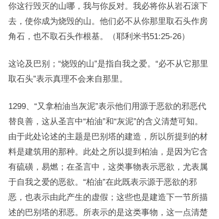
你这行毁灭的山哪，我与你反对。我必将你从岩石滚下
去，使你成为烧毁的山。他们必不从你那里取石头作房
角石，也不取石头作根基。（耶利米书51:25-26）
这论及巴别；“烧毁的山”是指自我之爱。“必不从它那里
取石头”表示真理不会来自那里。
1299、“又拿柏油当灰泥”表示他们用源于恶欲的邪恶代
替良善，这从圣言中“柏油”和“灰泥”的含义清楚可知。
由于此处论述的主题是巴别塔的建造，所以所提到的材
料是建筑用的那种。此处之所以提到柏油，是因为它含
有硫磺，易燃；在圣言中，这类事物表示恶欲，尤表属
于自我之爱的恶欲。“柏油”在此既表示源于恶欲的邪
恶，也表示由此产生的虚假；这些也是建造下一节所描
述的巴别塔的邪恶。所表示的是这类事物，这一点清楚