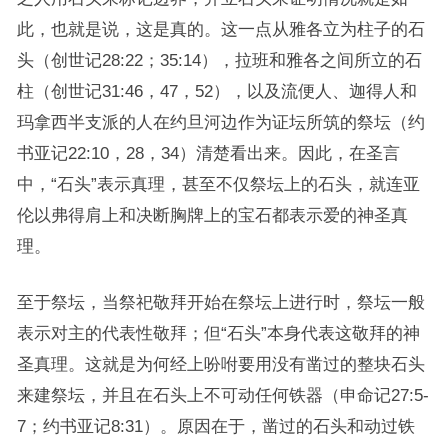
此，也就是说，这是真的。这一点从雅各立为柱子的石
头（创世记28:22；35:14），拉班和雅各之间所立的石
柱（创世记31:46，47，52），以及流便人、迦得人和
玛拿西半支派的人在约旦河边作为证坛所筑的祭坛（约
书亚记22:10，28，34）清楚看出来。因此，在圣言
中，“石头”表示真理，甚至不仅祭坛上的石头，就连亚
伦以弗得肩上和决断胸牌上的宝石都表示爱的神圣真
理。
至于祭坛，当祭祀敬拜开始在祭坛上进行时，祭坛一般
表示对主的代表性敬拜；但“石头”本身代表这敬拜的神
圣真理。这就是为何经上吩咐要用没有凿过的整块石头
来建祭坛，并且在石头上不可动任何铁器（申命记27:5-
7；约书亚记8:31）。原因在于，凿过的石头和动过铁