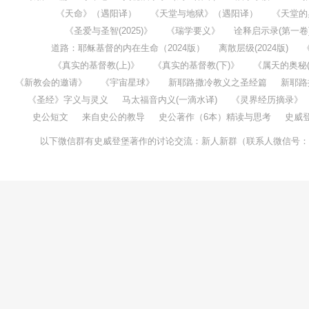
《天命》（遇阳译）
《天堂与地狱》（遇阳译）
《天堂的
《圣爱与圣智(2025)》
《瑞学要义》
诠释启示录(第一卷
道路：耶稣基督的内在生命（2024版）
离散层级(2024版)
《真实的基督教(上)》
《真实的基督教(下)》
《属天的奥秘(1
《新教会的邀请》
《宇宙星球》
新耶路撒冷教义之圣经篇
新耶路
《圣经》字义与灵义
马太福音内义(一滴水译)
《灵界经历摘录》
史公短文
来自史公的教导
史公著作（6本）精读与思考
史威
以下微信群有史威登堡著作的讨论交流：新人新群（联系人微信号：taochenw