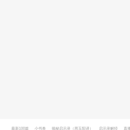
最新100篇
小书卷
揭秘启示录（周玉阳译）
启示录解经
直