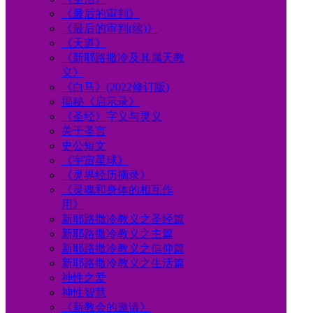
《最后的审判》
《最后的审判(续)》
《天道》
《新耶路撒冷及其属天教
义》
《白马》(2022修订版)
揭秘《启示录》
《圣经》字义与灵义
关于圣言
史公短文
《宇宙星球》
《灵界经历摘录》
《灵魂和身体的相互作
用》
新耶路撒冷教义之圣经篇
新耶路撒冷教义之主篇
新耶路撒冷教义之信仰篇
新耶路撒冷教义之生活篇
神性之爱
神性智慧
《新教会的邀请》