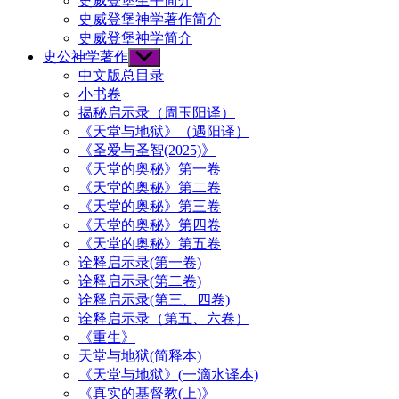
史威登堡生平简介
史威登堡神学著作简介
史威登堡神学简介
史公神学著作
Show
sub
中文版总目录
menu
小书卷
揭秘启示录（周玉阳译）
《天堂与地狱》（遇阳译）
《圣爱与圣智(2025)》
《天堂的奥秘》第一卷
《天堂的奥秘》第二卷
《天堂的奥秘》第三卷
《天堂的奥秘》第四卷
《天堂的奥秘》第五卷
诠释启示录(第一卷)
诠释启示录(第二卷)
诠释启示录(第三、四卷)
诠释启示录（第五、六卷）
《重生》
天堂与地狱(简释本)
《天堂与地狱》(一滴水译本)
《真实的基督教(上)》