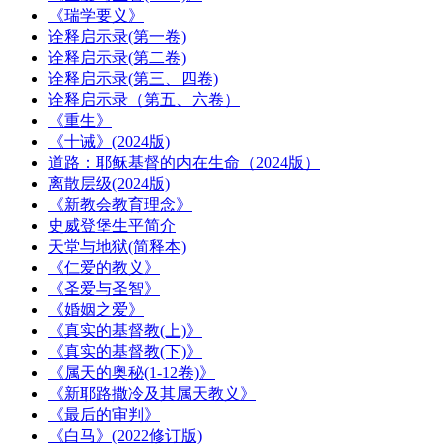
《瑞学要义》
诠释启示录(第一卷)
诠释启示录(第二卷)
诠释启示录(第三、四卷)
诠释启示录（第五、六卷）
《重生》
《十诫》(2024版)
道路：耶稣基督的内在生命（2024版）
离散层级(2024版)
《新教会教育理念》
史威登堡生平简介
天堂与地狱(简释本)
《仁爱的教义》
《圣爱与圣智》
《婚姻之爱》
《真实的基督教(上)》
《真实的基督教(下)》
《属天的奥秘(1-12卷)》
《新耶路撒冷及其属天教义》
《最后的审判》
《白马》(2022修订版)