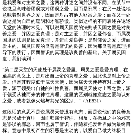
是我爱和对主宰之爱，这两种讲述之间并没有不同。在某节中
说撒旦意味着谬误或对谬误之爱，因而是邪恶；在另一处说牠
意味着对世界之爱，因而是对占有他人财富之爱；而在又一处
说这是为自己的聪明和才智骄傲。类似这样的不同表述在论述
天堂的法理时常见。可以说属天国度的法则或天国之爱是对良
善之爱，并因之爱真理；是对主之爱，并因之爱邻舍。而属灵
国度的法则是因爱真理，并进而爱良善；是对邻舍之爱，进而
爱主的。属灵国度的良善是智识的良善，因为那良善是真理指
导下的践行，因而智识的真理是该良善的基础。关于属灵国
度，我们读到：
“第二层天堂的天使处于属灵之爱里。属灵之爱是爱真理，在
至高的意义上，是对出自上帝的真理之爱，因此也是对上帝之
爱。但是其程度低于属天天使，因为属天天使持有对上帝之
爱，源于领受出自祂的神性良善。而属灵天使对上帝之爱，源
于领受从祂而来的神性真理。这里的区别就如意志之爱与认知
之爱，或者就像火焰与其光的区别。”（AE831）
这段话的意思不是说属灵天使没有意志，而是说他们的良善意
志是形成于真理，因而归属于智识。相反，在撒旦之中的邪恶
是谬误的邪恶，因而也属于智识，伴随着把爱世界做为最终目
标。意志中最初产生的邪恶是主动的，以爱自己做为终极目