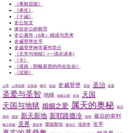
《离散层级》
《来生》
《十诫》
史公短文
来自史公的教导
史公著作（6本）精读与思考
史威登堡生平
史威登堡神学著作简介
《天堂与地狱》(一滴水译本)
《卡》
《道路：耶稣基督的内在生命》
《试探》
圣治
史威登堡
上帝
上帝的爱
主再来
事件
先知
圣智
圣爱
圣爱与圣智
天国
地狱
地狱之爱
天命
属天的奥秘
天国与地狱
婚姻之爱
形式
新天新地
新耶路撒冷
最后的审判
思想
愿望
智慧
灵界
生平
爱因斯坦
瑞登堡
每日灵粮
爱世界
爱自己
真实的基督教