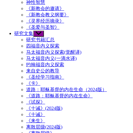
神性智慧
《新教会的邀请》
《新教会教义纲要》
《灵界经历摘录》
《圣爱与圣智》
研究文集
Show
sub
研究书籍汇总
menu
四福音内义探索
马太福音内义探索(觉醒译)
马太福音内义(一滴水译)
约翰福音内义探索
来自史公的教导
《圣经学习指南》
《卡》
道路：耶稣基督的内在生命（2024版）
《道路：耶稣基督的内在生命》
《试探》
《十诫》(2024版)
《十诫》
《来生》
离散层级(2024版)