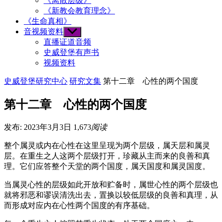
《离散层级》
《新教会教育理念》
《生命真相》
音视频资料
Show
sub
直播证道音频
menu
史威登堡有声书
视频资料
史威登堡研究中心
研究文集
第十二章 心性的两个国度
第十二章 心性的两个国度
发布: 2023年3月3日
1,673
阅读
整个属灵或内在心性在这里呈现为两个层级，属天层和属灵
层。在重生之人这两个层级打开，珍藏从主而来的良善和真
理。它们应答整个天堂的两个国度，属天国度和属灵国度。
当属灵心性的层级如此开放和贮备时，属世心性的两个层级也
就将邪恶和谬误清洗出去，置换以较低层级的良善和真理，从
而形成对应内在心性两个国度的有序基础。