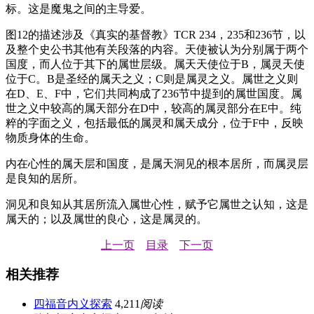
标。这是魔鬼之间的主导爱。
图12的描述涉及《真实的基督教》TCR 234，235和236节，以
及整个史公书其他有关段落的内容。天使被认为分别属于两个
国度，而人位于其下的属世层级。属天天使位于B，属灵天使
位于C。B是圣经的属天之义；C则是属灵之义。属世之义则
在D、E、F中，它们共同构成了236节中提到的属世国度。属
世之义中较高的属天部分在D中，较高的属灵部分在E中。纯
粹的字面之义，包括最低的属灵和属天成分，位于F中，反映
物质身体的生命。
内在心性的属天层和国度，是属天洞见的根本居所，而属灵层
是良知的居所。
洞见和良知从其居所流入属世心性，赋予它属世之认知，这是
属天的；以及属世的良心，这是属灵的。
上一页
目录
下一页
相关推荐
四福音内义探索
4,211
阅读