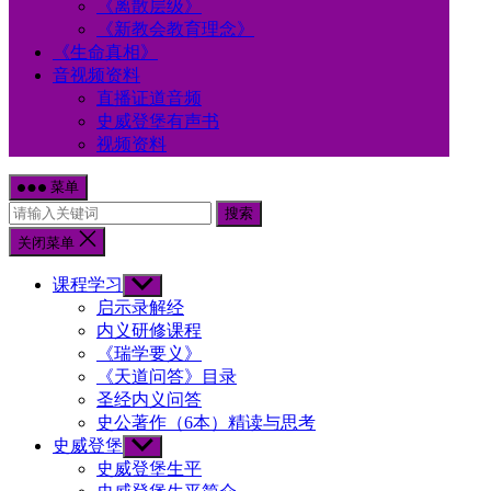
《离散层级》
《新教会教育理念》
《生命真相》
音视频资料
直播证道音频
史威登堡有声书
视频资料
菜单
搜索
关闭菜单
课程学习
Show
sub
启示录解经
menu
内义研修课程
《瑞学要义》
《天道问答》目录
圣经内义问答
史公著作（6本）精读与思考
史威登堡
Show
sub
史威登堡生平
menu