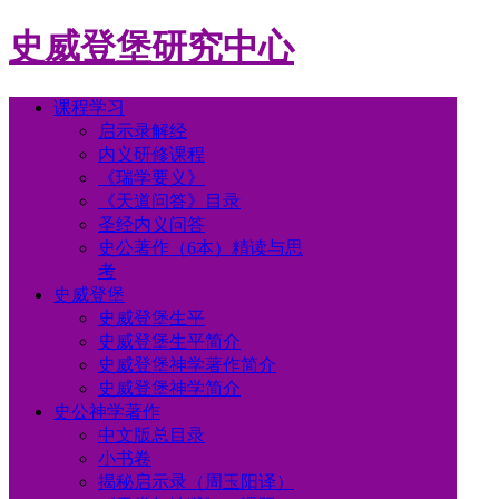
史威登堡研究中心
课程学习
启示录解经
内义研修课程
《瑞学要义》
《天道问答》目录
圣经内义问答
史公著作（6本）精读与思
考
史威登堡
史威登堡生平
史威登堡生平简介
史威登堡神学著作简介
史威登堡神学简介
史公神学著作
中文版总目录
小书卷
揭秘启示录（周玉阳译）