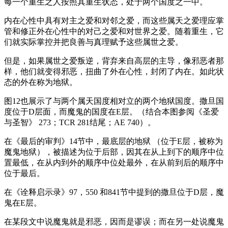
每一个重生之人按照其重生状态，处于两个国度之一中。
内在心性中具有对主之爱和对邻之爱，而这些属天之爱理应掌
管和修正外在心性中的对己之爱和对世界之爱。随着重生，它
们就实际掌控并把良善与真理赋予这些属世之爱。
但是，如果属世之爱叛逆，背弃来自高层的主导，像邪恶者那
样，他们就变得邪恶，扭曲了外在心性，封闭了内在。如此状
态的外在称为地狱。
图12也展示了与两个属天国度相对立的两个地狱国度。撒旦国
度位于D层面，而魔鬼的国度在E层。（结合本图参阅《圣爱
与圣智》 273；TCR 281结尾；AE 740）。
在《最后的审判》14节中，最底层的地狱 （位于E层，被称为
魔鬼地狱），被描述为位于后部，因其在从上到下的顺序中位
置最低，在从内到外的顺序中位处最外，在从前到后的顺序中
位于最后。
在《诠释启示录》97，550 和841节中提到的撒旦位于D层，魔
鬼在E层。
在某段文中说魔鬼就是邪恶，因而是谬误；而在另一处说魔鬼