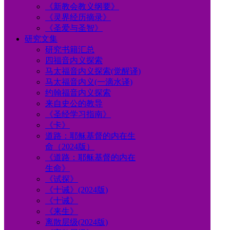
《新教会教义纲要》
《灵界经历摘录》
《圣爱与圣智》
研究文集
研究书籍汇总
四福音内义探索
马太福音内义探索(觉醒译)
马太福音内义(一滴水译)
约翰福音内义探索
来自史公的教导
《圣经学习指南》
《卡》
道路：耶稣基督的内在生
命（2024版）
《道路：耶稣基督的内在
生命》
《试探》
《十诫》(2024版)
《十诫》
《来生》
离散层级(2024版)