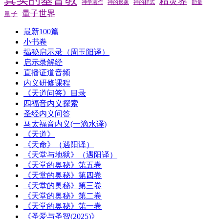
精灵界
神学著作
神的形象
神的样式
能量
量子世界
量子
最新100篇
小书卷
揭秘启示录（周玉阳译）
启示录解经
直播证道音频
内义研修课程
《天道问答》目录
四福音内义探索
圣经内义问答
马太福音内义(一滴水译)
《天道》
《天命》（遇阳译）
《天堂与地狱》（遇阳译）
《天堂的奥秘》第五卷
《天堂的奥秘》第四卷
《天堂的奥秘》第三卷
《天堂的奥秘》第二卷
《天堂的奥秘》第一卷
《圣爱与圣智(2025)》