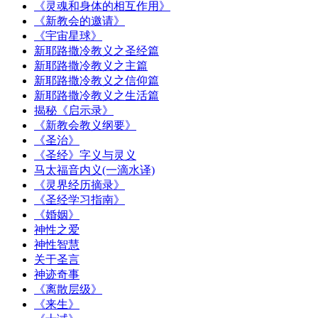
《灵魂和身体的相互作用》
《新教会的邀请》
《宇宙星球》
新耶路撒冷教义之圣经篇
新耶路撒冷教义之主篇
新耶路撒冷教义之信仰篇
新耶路撒冷教义之生活篇
揭秘《启示录》
《新教会教义纲要》
《圣治》
《圣经》字义与灵义
马太福音内义(一滴水译)
《灵界经历摘录》
《圣经学习指南》
《婚姻》
神性之爱
神性智慧
关于圣言
神迹奇事
《离散层级》
《来生》