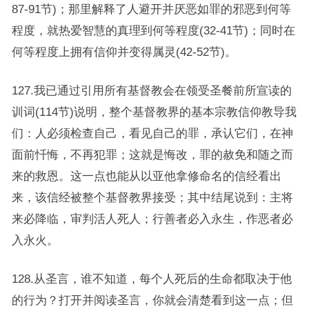
87-91节)；那里解释了人避开并厌恶如罪的邪恶到何等
程度，就热爱智慧的真理到何等程度(32-41节)；同时在
何等程度上拥有信仰并变得属灵(42-52节)。
127.我已通过引用所有基督教会在领受圣餐前所宣读的
训词(114节)说明，整个基督教界的基本宗教信仰教导我
们：人必须检查自己，看见自己的罪，承认它们，在神
面前忏悔，不再犯罪；这就是悔改，罪的赦免和随之而
来的救恩。这一点也能从以亚他拿修命名的信经看出
来，该信经被整个基督教界接受；其中结尾说到：主将
来必降临，审判活人死人；行善者必入永生，作恶者必
入永火。
128.从圣言，谁不知道，每个人死后的生命都取决于他
的行为？打开并阅读圣言，你就会清楚看到这一点；但