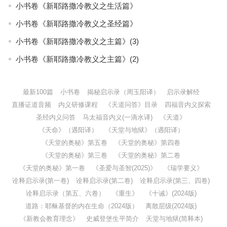
小书卷《新耶路撒冷教义之生活篇》
小书卷《新耶路撒冷教义之圣经篇》
小书卷《新耶路撒冷教义之主篇》(3)
小书卷《新耶路撒冷教义之主篇》(2)
最新100篇
小书卷
揭秘启示录（周玉阳译）
启示录解经
直播证道音频
内义研修课程
《天道问答》目录
四福音内义探索
圣经内义问答
马太福音内义(一滴水译)
《天道》
《天命》（遇阳译）
《天堂与地狱》（遇阳译）
《天堂的奥秘》第五卷
《天堂的奥秘》第四卷
《天堂的奥秘》第三卷
《天堂的奥秘》第二卷
《天堂的奥秘》第一卷
《圣爱与圣智(2025)》
《瑞学要义》
诠释启示录(第一卷)
诠释启示录(第二卷)
诠释启示录(第三、四卷)
诠释启示录（第五、六卷）
《重生》
《十诫》(2024版)
道路：耶稣基督的内在生命（2024版）
离散层级(2024版)
《新教会教育理念》
史威登堡生平简介
天堂与地狱(简释本)