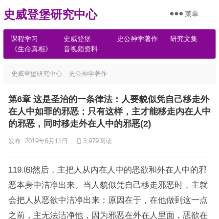
史威登堡研究中心
菜单
课程学习
史威登堡
史公神学著作
研究文集
《生命真相》
音视频资料
史威登堡研究中心
史公神学著作
第6章 这是圣治的一条律法：人要貌似凭自己移走外
在人中如罪的邪恶；只有这样，主才能移走内在人中
的邪恶，同时移走外在人中的邪恶(2)
发布: 2019年6月11日
3,979
阅读
119.⑹然后，主把人从内在人中的恶欲和外在人中的邪
恶本身中洁净出来。当人貌似凭自己移走邪恶时，主就
会把人从恶欲中洁净出来；原因在于，在他做到这一点
之前，主无法洁净他，因为邪恶在外在人里面，恶欲在