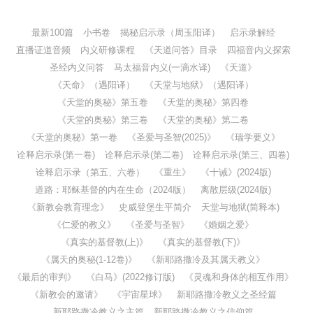
最新100篇
小书卷
揭秘启示录（周玉阳译）
启示录解经
直播证道音频
内义研修课程
《天道问答》目录
四福音内义探索
圣经内义问答
马太福音内义(一滴水译)
《天道》
《天命》（遇阳译）
《天堂与地狱》（遇阳译）
《天堂的奥秘》第五卷
《天堂的奥秘》第四卷
《天堂的奥秘》第三卷
《天堂的奥秘》第二卷
《天堂的奥秘》第一卷
《圣爱与圣智(2025)》
《瑞学要义》
诠释启示录(第一卷)
诠释启示录(第二卷)
诠释启示录(第三、四卷)
诠释启示录（第五、六卷）
《重生》
《十诫》(2024版)
道路：耶稣基督的内在生命（2024版）
离散层级(2024版)
《新教会教育理念》
史威登堡生平简介
天堂与地狱(简释本)
《仁爱的教义》
《圣爱与圣智》
《婚姻之爱》
《真实的基督教(上)》
《真实的基督教(下)》
《属天的奥秘(1-12卷)》
《新耶路撒冷及其属天教义》
《最后的审判》
《白马》(2022修订版)
《灵魂和身体的相互作用》
《新教会的邀请》
《宇宙星球》
新耶路撒冷教义之圣经篇
新耶路撒冷教义之主篇
新耶路撒冷教义之信仰篇