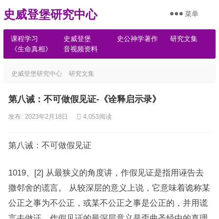
史威登堡研究中心
菜单
课程学习
史威登堡
史公神学著作
研究文集
《生命真相》
音视频资料
史威登堡研究中心
研究文集
第八诫：不可做假见证-《诠释启示录》
发布: 2023年2月18日
4,053
阅读
第八诫：不可做假见证
1019、[2] 从最狭义的角度讲，作假见证是指用诬告去
撒邻舍的谎言。 从较深层的意义上说，它意味着诡称某
公正之事为不公正，或某不公正之事是公正的，并用谎
言去做证。作假见证的最深层意义是歪曲圣经中的真理