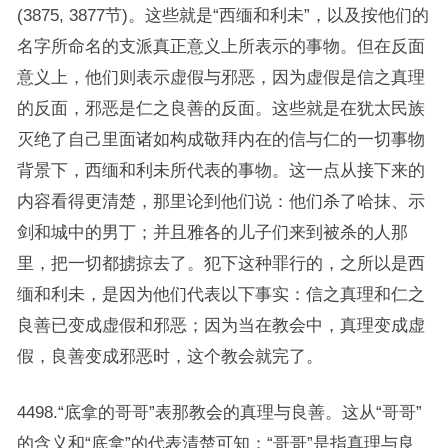
(3875, 3877节)。这些就是“西缅和利未”，以及按他们的
名字所命名的支派真正意义上所表示的事物。但在反面
意义上，他们则表示虚假与邪恶，因为虚假是信之真理
的反面，邪恶是仁之良善的反面。这些就是在犹太民族
灭绝了自己里面诸如构成敬拜内在的信与仁的一切事物
背景下，西缅和利未所代表的事物。这一点从接下来的
内容看得更清楚，那里论到他们说：他们杀了哈抹、示
剑和城中的男丁；并且雅各的儿子们来到被杀的人那
里，把一切都掳掠去了。犯下这种罪行的，之所以是西
缅和利未，是因为他们代表以下事实：信之真理和仁之
良善已变成虚假和邪恶；因为当在教会中，真理变成虚
假，良善变成邪恶时，这个教会就完了。
4498.“底拿的哥哥”表那教会的真理与良善。这从“哥哥”
的含义和“底拿”的代表清楚可知：“哥哥”是指真理与良