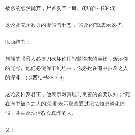
被杀的必然抛弃，尸首臭气上腾。(以赛亚书34:3)
这论及充斥教会的虚假与邪恶，“被杀的”就表示这些。
以西结书：
列族的强暴人必拔刀砍坏你用智慧得来的美物，亵渎你
的光彩。他们必使你下到坑中，你必死在海中被杀之人
的深渊。(以西结书28:7-8)
这论及推罗君王，他表示对真理与良善的首要认知；“死
在海中被杀之人的深渊”表示那些通过记忆知识孵化虚
假，并由此玷污教会真理的人。
又：