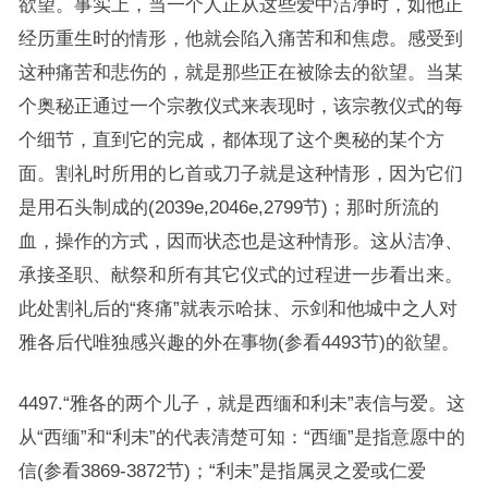
欲望。事实上，当一个人正从这些爱中洁净时，如他正
经历重生时的情形，他就会陷入痛苦和和焦虑。感受到
这种痛苦和悲伤的，就是那些正在被除去的欲望。当某
个奥秘正通过一个宗教仪式来表现时，该宗教仪式的每
个细节，直到它的完成，都体现了这个奥秘的某个方
面。割礼时所用的匕首或刀子就是这种情形，因为它们
是用石头制成的(2039e,2046e,2799节)；那时所流的
血，操作的方式，因而状态也是这种情形。这从洁净、
承接圣职、献祭和所有其它仪式的过程进一步看出来。
此处割礼后的“疼痛”就表示哈抹、示剑和他城中之人对
雅各后代唯独感兴趣的外在事物(参看4493节)的欲望。
4497.“雅各的两个儿子，就是西缅和利未”表信与爱。这
从“西缅”和“利未”的代表清楚可知：“西缅”是指意愿中的
信(参看3869-3872节)；“利未”是指属灵之爱或仁爱