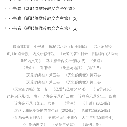
小书卷《新耶路撒冷教义之圣经篇》
小书卷《新耶路撒冷教义之主篇》(3)
小书卷《新耶路撒冷教义之主篇》(2)
最新100篇
小书卷
揭秘启示录（周玉阳译）
启示录解经
直播证道音频
内义研修课程
《天道问答》目录
四福音内义探索
圣经内义问答
马太福音内义(一滴水译)
《天道》
《天命》（遇阳译）
《天堂与地狱》（遇阳译）
《天堂的奥秘》第五卷
《天堂的奥秘》第四卷
《天堂的奥秘》第三卷
《天堂的奥秘》第二卷
《天堂的奥秘》第一卷
《圣爱与圣智(2025)》
《瑞学要义》
诠释启示录(第一卷)
诠释启示录(第二卷)
诠释启示录(第三、四卷)
诠释启示录（第五、六卷）
《重生》
《十诫》(2024版)
道路：耶稣基督的内在生命（2024版）
离散层级(2024版)
《新教会教育理念》
史威登堡生平简介
天堂与地狱(简释本)
《仁爱的教义》
《圣爱与圣智》
《婚姻之爱》