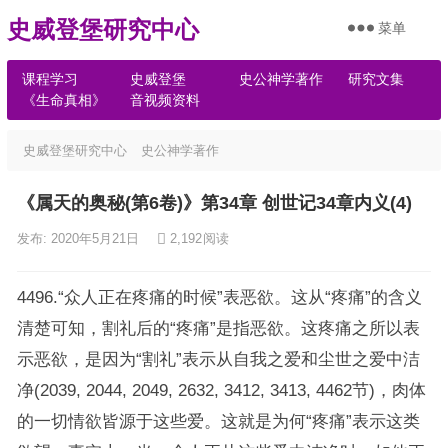
史威登堡研究中心
菜单
课程学习
史威登堡
史公神学著作
研究文集
《生命真相》
音视频资料
史威登堡研究中心
史公神学著作
《属天的奥秘(第6卷)》第34章 创世记34章内义(4)
发布: 2020年5月21日
2,192
阅读
4496.“众人正在疼痛的时候”表恶欲。这从“疼痛”的含义
清楚可知，割礼后的“疼痛”是指恶欲。这疼痛之所以表
示恶欲，是因为“割礼”表示从自我之爱和尘世之爱中洁
净(2039, 2044, 2049, 2632, 3412, 3413, 4462节)，肉体
的一切情欲皆源于这些爱。这就是为何“疼痛”表示这类