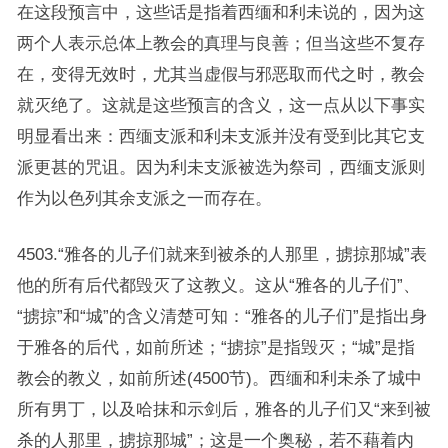
在这段预言中，这些话是指着西缅和利未说的，因为这
两个人表示总体上教会的真理与良善；但当这些不复存
在，变得无效时，尤其当虚假与邪恶取而代之时，教会
就灭绝了。这就是这些预言的含义，这一点从以下事实
明显看出来：西缅支派和利未支派并没有受到比其它支
派更甚的咒诅。因为利未支派被选为祭司，西缅支派则
作为以色列其余支派之一而存在。
4503.“雅各的儿子们就来到被杀的人那里，掳掠那城”表
他的所有后代都毁灭了这教义。这从“雅各的儿子们”、
“掳掠”和“城”的含义清楚可知：“雅各的儿子们”是指出身
于雅各的后代，如前所述；“掳掠”是指毁灭；“城”是指
教会的教义，如前所述(4500节)。西缅和利未杀了城中
所有男丁，以及哈抹和示剑后，雅各的儿子们又“来到被
杀的人那里，掳掠那城”；这是一个奥秘，若不藉着内