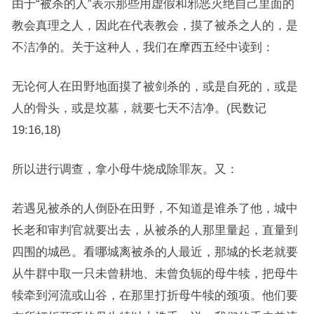
由于“被杀的人”表示那些用虚假和邪恶灭绝自己里面的
教会真理之人，因此在代表教会，摸了被杀之人的，是
不洁净的。关于这种人，我们在摩西五经中读到：
无论何人在田野地面摸了被剑杀的，或是自死的，或是
人的骨头，或是坟墓，就要七天不洁净。(民数记
19:16,18)
所以进行调查，拿小母牛烧成除罪灰。又：
若遇见被杀的人倒卧在田野，不知道是谁杀了他，城中
长老和审判官就要出去，从被杀的人那里量起，直量到
四围的城邑。看哪城离被杀的人最近，那城的长老就要
从牛群中取一只未曾耕地、未曾负轭的母牛犊，把母牛
犊牵到河流或山谷，在那里打折母牛犊的颈项。他们要