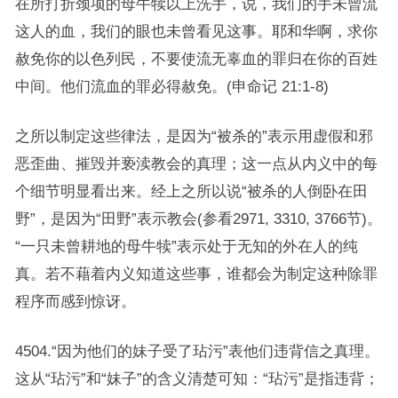
在所打折颈项的母牛犊以上洗手，说，我们的手未曾流
这人的血，我们的眼也未曾看见这事。耶和华啊，求你
赦免你的以色列民，不要使流无辜血的罪归在你的百姓
中间。他们流血的罪必得赦免。(申命记 21:1-8)
之所以制定这些律法，是因为“被杀的”表示用虚假和邪
恶歪曲、摧毁并亵渎教会的真理；这一点从内义中的每
个细节明显看出来。经上之所以说“被杀的人倒卧在田
野”，是因为“田野”表示教会(参看2971, 3310, 3766节)。
“一只未曾耕地的母牛犊”表示处于无知的外在人的纯
真。若不藉着内义知道这些事，谁都会为制定这种除罪
程序而感到惊讶。
4504.“因为他们的妹子受了玷污”表他们违背信之真理。
这从“玷污”和“妹子”的含义清楚可知：“玷污”是指违背；