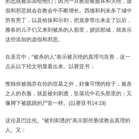
邪恶就被添加给他们；因为一旦教会被败坏和灭绝，虚
假和邪恶就会在教会中不断增长。西缅和利未杀了城中
所有男丁，以及哈抹和示剑，把底拿带出来走了以后，
雅各的儿子们又来到被杀的人那里，掳掠那城，就表示
这些添加的虚假和邪恶。
在圣言中，“被杀的人”表示被灭绝的真理与良善，这一
点从以下经文明显看出来。以赛亚书：
惟独你被抛弃在你的坟墓之外，好像可憎的枝子，被杀
之人的衣服，就是被剑刺透，坠落坑中石头那里的；又
像脚下被践踏的尸首一样。(以赛亚书14:19)
这论及巴比伦。“被剑刺透的”表示那些亵渎教会真理的
人。又：