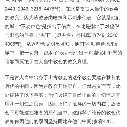
色”和“男丁”的含义清楚可知：“城”是指教会的教义(402,
2449, 2943, 3216, 4478节)。在此是指古人当中的教会
的教义，因为该教会由哈抹和示剑来代表，它就是他们
的城；“不动声色”是指出于信靠，在此是指出于对虚假
与邪恶的信靠；“男丁”（即男性）是指真理(749, 2046,
4005节)。从这些含义明显可知，他们“不动声色地来到
城中，把一切男丁都杀了”表示他们出于对虚假和邪恶的
信靠而灭绝了古人当中教会的教义真理。
正是古人当中出身于上古教会的这个教会要建在雅各的
后代的中间，因为古教会开始灭亡。但就内义而言，此
处描述了以下事实：他们灭绝了自己里面的一切信之真
理和一切仁之良善，因而灭绝了敬拜的一切内在，故教
会不可能建在雅各的后代当中。这解释了纯粹的教会代
表如何因他们的顽固坚持而建在他们中间(参看4281,