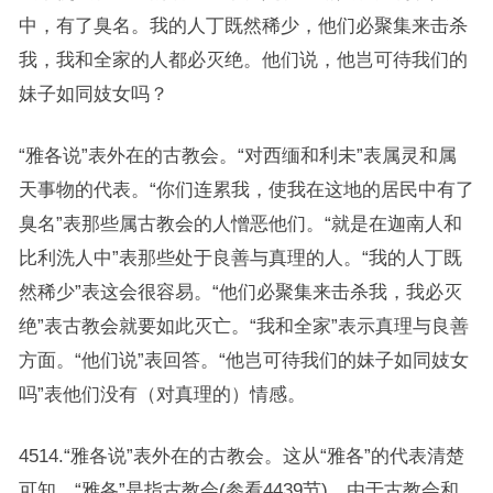
中，有了臭名。我的人丁既然稀少，他们必聚集来击杀
我，我和全家的人都必灭绝。他们说，他岂可待我们的
妹子如同妓女吗？
“雅各说”表外在的古教会。“对西缅和利未”表属灵和属
天事物的代表。“你们连累我，使我在这地的居民中有了
臭名”表那些属古教会的人憎恶他们。“就是在迦南人和
比利洗人中”表那些处于良善与真理的人。“我的人丁既
然稀少”表这会很容易。“他们必聚集来击杀我，我必灭
绝”表古教会就要如此灭亡。“我和全家”表示真理与良善
方面。“他们说”表回答。“他岂可待我们的妹子如同妓女
吗”表他们没有（对真理的）情感。
4514.“雅各说”表外在的古教会。这从“雅各”的代表清楚
可知，“雅各”是指古教会(参看4439节)。由于古教会和