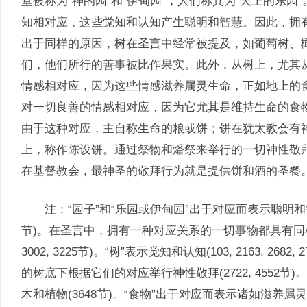
堂被称为“神的园”和“伊甸园”，人们称其为“天上的乐
知相对应，这些觉知和认知产生聪明和智慧。因此，拥
出于同样的原因，树在圣言中经常被提及，如葡萄树、
们，他们所行的善事被比作果实。此外，从树上，尤其
情感相对应，因为这些情感滋养属灵生命，正如地上的
对一切良善的情感相对应，因为它尤其是维持生命的食
由于这种对应，主自称生命的粮或饼；饼在犹太教会有
上，称作陈设饼。通过祭物和燔祭来举行的一切神性敬
在基督教会，最神圣的敬拜行为就是提供饼和酒的圣餐
注：“园子”和“乐园或伊甸园”出于对应而表示聪明和智慧(1
节)。在圣言中，拥有一种对应关系的一切事物都具有同样的含义(2896
3002, 3225节)。“树”表示觉知和认知(103, 2163, 2682
的树底下根据它们的对应举行神性敬拜(2722, 4552
木和植物(3648节)。“食物”出于对应而表示诸如滋养属灵生命的那类