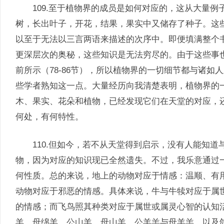
109.至于植物界的成员是如何对应的，这从大量例
树，长出叶子，开花，结果，果实中又储存了种子。这
以至于无法以三言两语来描述的次序中。即便填满整个
更深层次的奥秘，这些知识是无法穷尽的。由于这些事
前所示（78-86节），所以植物界的一切细节都与诸
些学者熟知这一点。大量经历向我清楚表明，植物界的
木、果实、花朵和植物，已经发现它们在天堂的对应，
何处，有何特性。
110.但如今，若不从天堂得到启示，没有人能知道
物，因为对应的知识现已全然遗失。不过，我乐意通过
何性质。总的来说，地上的动物对应于情感：温顺、有
动物对应于邪恶的情感。具体来说，牛与牛犊对应于属
的情感；而飞鸟照其种类对应于属世或属灵心智的认知
羊、母绵羊、公山羊、母山羊、公羊羔与母羊羔，以及