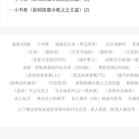
小书卷《新耶路撒冷教义之主篇》(2)
最新100篇
小书卷
揭秘启示录（周玉阳译）
启示录解经
直
《天命》（遇阳译）
《天堂与地狱》（遇阳译）
《天堂的
《圣爱与圣智(2025)》
《瑞学要义》
诠释启示录(第一卷
道路：耶稣基督的内在生命（2024版）
离散层级(2024版)
《真实的基督教(上)》
《真实的基督教(下)》
《属天的奥秘(1
《新教会的邀请》
《宇宙星球》
新耶路撒冷教义之圣经篇
新耶路
《圣经》字义与灵义
马太福音内义(一滴水译)
《灵界经历摘录》
史公短文
来自史公的教导
史公著作（6本）精读与思考
史威
以下微信群有史威登堡著作的讨论交流：新人新群（联系人微信号：taochenw