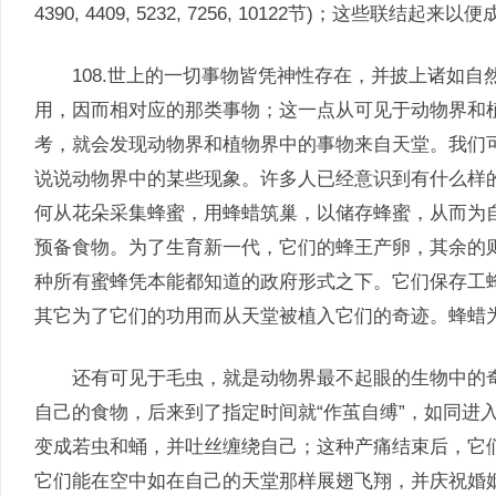
4390, 4409, 5232, 7256, 10122节)；这些联结起来
108.世上的一切事物皆凭神性存在，并披上诸如自
用，因而相对应的那类事物；这一点从可见于动物界和
考，就会发现动物界和植物界中的事物来自天堂。我们
说说动物界中的某些现象。许多人已经意识到有什么样
何从花朵采集蜂蜜，用蜂蜡筑巢，以储存蜂蜜，从而为
预备食物。为了生育新一代，它们的蜂王产卵，其余的
种所有蜜蜂凭本能都知道的政府形式之下。它们保存工
其它为了它们的功用而从天堂被植入它们的奇迹。蜂蜡
还有可见于毛虫，就是动物界最不起眼的生物中的奇
自己的食物，后来到了指定时间就“作茧自缚”，如同进
变成若虫和蛹，并吐丝缠绕自己；这种产痛结束后，它
它们能在空中如在自己的天堂那样展翅飞翔，并庆祝婚