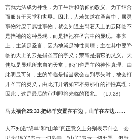
言就无法成为神性，为了生活和信仰的教义、为了结合
而服务于天堂和世界。因此，人若知道在圣言中，属灵
事物对应于属世事物，就会知道主驾着天上的云降临不
是指祂的这种显现，而是指祂在圣言中的显现。事实
上，主就是圣言，因为祂就是神性真理；主在其中要降
临的天上的云是指圣言的字义；荣耀是指它的灵义。天
使就是显现所来自的天堂，他们也是主的神性真理。由
此明显可知，主的降临是指当教会走到尽头时，祂会打
开圣言的灵义，由此打开诸如它本身那样的神性真理；
因此，这是最后的审判即将来临的预兆。（LJ.28）
马太福音25:33.把绵羊安置在右边，山羊在左边……
人不知道“绵羊”和“山羊”真正意义上分别表示什么，会
以为“绵羊”表示一切良善，“山羊”表示一切邪恶。但就