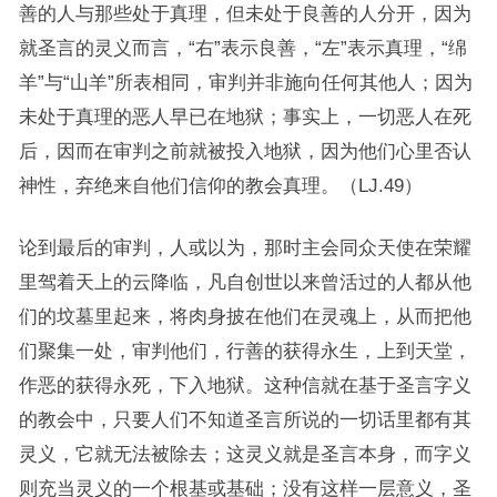
善的人与那些处于真理，但未处于良善的人分开，因为
就圣言的灵义而言，“右”表示良善，“左”表示真理，“绵
羊”与“山羊”所表相同，审判并非施向任何其他人；因为
未处于真理的恶人早已在地狱；事实上，一切恶人在死
后，因而在审判之前就被投入地狱，因为他们心里否认
神性，弃绝来自他们信仰的教会真理。（LJ.49）
论到最后的审判，人或以为，那时主会同众天使在荣耀
里驾着天上的云降临，凡自创世以来曾活过的人都从他
们的坟墓里起来，将肉身披在他们在灵魂上，从而把他
们聚集一处，审判他们，行善的获得永生，上到天堂，
作恶的获得永死，下入地狱。这种信就在基于圣言字义
的教会中，只要人们不知道圣言所说的一切话里都有其
灵义，它就无法被除去；这灵义就是圣言本身，而字义
则充当灵义的一个根基或基础；没有这样一层意义，圣