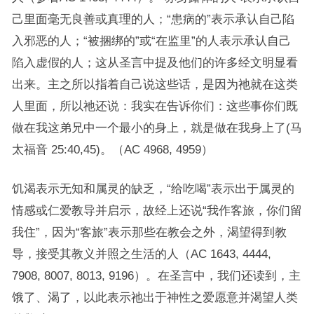
己里面毫无良善或真理的人；“患病的”表示承认自己陷
入邪恶的人；“被捆绑的”或“在监里”的人表示承认自己
陷入虚假的人；这从圣言中提及他们的许多经文明显看
出来。主之所以指着自己说这些话，是因为祂就在这类
人里面，所以祂还说：我实在告诉你们：这些事你们既
做在我这弟兄中一个最小的身上，就是做在我身上了(马
太福音 25:40,45)。（AC 4968, 4959）
饥渴表示无知和属灵的缺乏，“给吃喝”表示出于属灵的
情感或仁爱教导并启示，故经上还说“我作客旅，你们留
我住”，因为“客旅”表示那些在教会之外，渴望得到教
导，接受其教义并照之生活的人（AC 1643, 4444,
7908, 8007, 8013, 9196）。在圣言中，我们还读到，主
饿了、渴了，以此表示祂出于神性之爱愿意并渴望人类