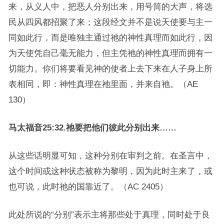
来，从义人中，把恶人分别出来，用号筒的大声，将选
民从四风都招聚了来；这段经文并不是说天使要与主一
同如此行，而是唯独主通过祂的神性真理而如此行，因
为天使凭自己毫无能力，但主凭祂的神性真理而拥有一
切能力。你们将要看见神的使者上去下来在人子身上所
表相同，即：神性真理在祂里面，并来自祂。（AE
130）
马太福音25:32.祂要把他们彼此分别出来……
从这些话明显可知，这种分别在审判之前。在圣言中，
这个时间或这种状态被称为黎明，因为此时主来了，或
也可说，此时祂的国靠近了。（AC 2405）
此处所说的“分别”表示主将那些处于真理，同时处于良