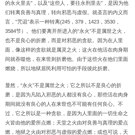
的永火里去”，以及“这些人，要往永刑里去”，是因为他
们转离良善与真理，转向邪恶与虚假。就圣言的内义而
言，“咒诅”表示一种转离(245，379，1423，3530，
3584节）。他们要离开所进入的“永火”不是属世之火，
也不是良心的折磨，而是对邪恶的贪欲。因为在人里
面，像这样的贪欲就是属灵之火；这火在他活在肉身期
间就吞噬他，在来世则折磨他。由于这些火在他们里面
燃烧，所以地狱居民利用可怕的手段彼此折磨。
显然，“永火”不是属世之火；它之所以不是良心的折
磨，是因为凡陷入邪恶的人都没有良心，那些活在肉身
期间就没有良心的人在来世也不可能有任何良心。不
过，它之所以是一种贪欲，是因为人里面的一切生命之
火皆由他的爱所点燃；天堂之火由对良善与真理的爱点
燃，地狱之火由对邪恶与虚假的爱点燃；或也可说，天