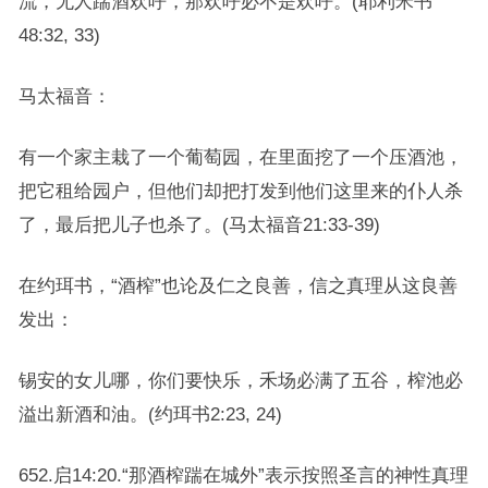
流，无人踹酒欢呼，那欢呼必不是欢呼。(耶利米书
48:32, 33)
马太福音：
有一个家主栽了一个葡萄园，在里面挖了一个压酒池，
把它租给园户，但他们却把打发到他们这里来的仆人杀
了，最后把儿子也杀了。(马太福音21:33-39)
在约珥书，“酒榨”也论及仁之良善，信之真理从这良善
发出：
锡安的女儿哪，你们要快乐，禾场必满了五谷，榨池必
溢出新酒和油。(约珥书2:23, 24)
652.启14:20.“那酒榨踹在城外”表示按照圣言的神性真理