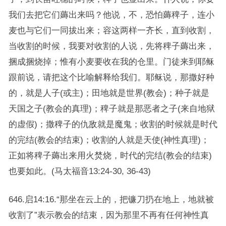
我们去把它们薅出来吗？他说，不，恐怕薅稗子，连小
麦也与它们一同拔出来；容这两样一齐长，直到收割，
当收割的时候，我要对收割的人说，先将稗子薅出来，
捆成捆烧掉；惟有小麦要收在我的仓里。门徒来到耶稣
跟前说，请把这个比喻解释给我们。耶稣说，那撒好种
的，就是人子(或主)；田地就是世界(教会)；种子就是
天国之子(教会的真理)；稗子就是那恶者之子(来自地狱
的虚假)；撒稗子的仇敌就是魔鬼；收割的时候就是时代
的完结(教会的结束)；收割的人就是天使(神性真理)；
正如将稗子薅出来用火焚烧，时代的完结(教会的结束)
也要如此。(马太福音13:24-30, 36-43)
646.启14:16.“那坐在云上的，把镰刀扔在地上，地就被
收割了”表示教会的结束，因为那里不再有任何神性真