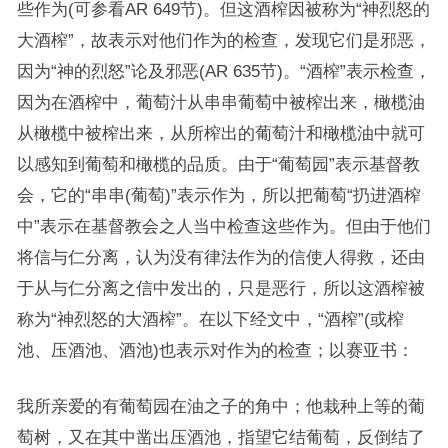
些作为(可参看AR 649节)。但这酒榨因被称为“神烈怒的
大酒榨”，故表示对他们作为的检查，发现它们是邪恶，
因为“神的烈怒”论及邪恶(AR 635节)。“酒榨”表示检查，
因为在酒榨中，葡萄汁从串串葡萄中被榨出来，橄榄油
从橄榄中被榨出来，从所榨出的葡萄汁和橄榄油中就可
以感知到葡萄和橄榄的品质。由于“葡萄园”表示基督教
会，它的“串串(葡萄)”表示作为，所以把葡萄“扔进酒榨
中”表示在基督教会之人当中检查这些作为。但由于他们
将信与仁分离，认为没有律法作为的信使人得救，还由
于从与仁分离之信中发出的，只是恶行，所以这酒榨被
称为“神烈怒的大酒榨”。在以下经文中，“酒榨”(或榨
池、压酒池、酒池)也表示对作为的检查；以赛亚书：
我所亲爱的有葡萄园在油之子的角中；他栽种上等的葡
萄树，又在其中凿出压酒池，指望它结葡萄，反倒结了