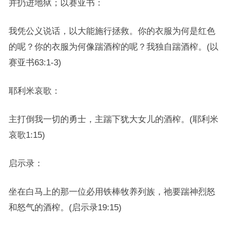
并扔进地狱；以赛亚书：
我凭公义说话，以大能施行拯救。你的衣服为何是红色
的呢？你的衣服为何像踹酒榨的呢？我独自踹酒榨。(以
赛亚书63:1-3)
耶利米哀歌：
主打倒我一切的勇士，主踹下犹大女儿的酒榨。(耶利米
哀歌1:15)
启示录：
坐在白马上的那一位必用铁棒牧养列族，祂要踹神烈怒
和怒气的酒榨。(启示录19:15)