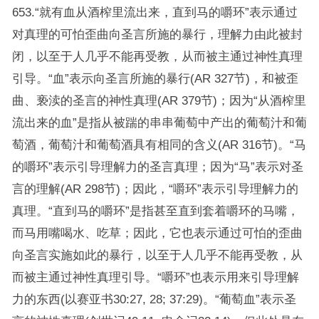
653.“就有血从酒榨里流出来，直到马的嚼环”表示通过
对真理的可怕歪曲向圣言所施的暴行，理解力由此被封
闭，以至于人几乎不能再受教，从而被主通过神性真理
引导。“血”表示向圣言所施的暴行(AR 327节)，和被歪
曲、亵渎的圣言的神性真理(AR 379节)；因为“从酒榨里
流出来的血”是指从被踹的串串葡萄中产出的葡萄汁和葡
萄酒，葡萄汁和葡萄酒具有相同的含义(AR 316节)。“马
的嚼环”表示引导理解力的圣言真理；因为“马”表示对圣
言的理解(AR 298节)；因此，“嚼环”表示引导理解力的
真理。“直到马的嚼环”是指甚至直到套着嚼环的马嘴，
而马用嘴喝水、吃草；因此，它也表示通过可怕的歪曲
向圣言实施如此的暴行，以至于人几乎不能再受教，从
而被主通过神性真理引导。“嚼环”也表示用来引导理解
力的东西(以赛亚书30:27, 28; 37:29)。“葡萄血”表示圣