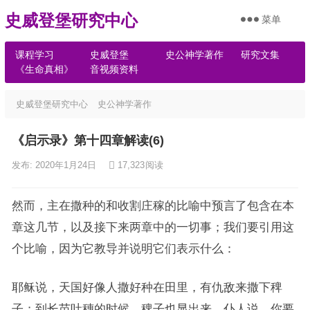
史威登堡研究中心
菜单
课程学习
史威登堡
史公神学著作
研究文集
《生命真相》
音视频资料
史威登堡研究中心
史公神学著作
《启示录》第十四章解读(6)
发布: 2020年1月24日
17,323
阅读
然而，主在撒种的和收割庄稼的比喻中预言了包含在本
章这几节，以及接下来两章中的一切事；我们要引用这
个比喻，因为它教导并说明它们表示什么：
耶稣说，天国好像人撒好种在田里，有仇敌来撒下稗
子；到长苗吐穗的时候，稗子也显出来。仆人说，你要