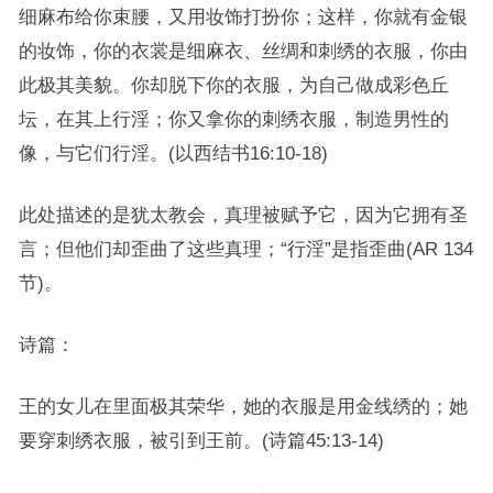
细麻布给你束腰，又用妆饰打扮你；这样，你就有金银
的妆饰，你的衣裳是细麻衣、丝绸和刺绣的衣服，你由
此极其美貌。你却脱下你的衣服，为自己做成彩色丘
坛，在其上行淫；你又拿你的刺绣衣服，制造男性的
像，与它们行淫。(以西结书16:10-18)
此处描述的是犹太教会，真理被赋予它，因为它拥有圣
言；但他们却歪曲了这些真理；“行淫”是指歪曲(AR 134
节)。
诗篇：
王的女儿在里面极其荣华，她的衣服是用金线绣的；她
要穿刺绣衣服，被引到王前。(诗篇45:13-14)