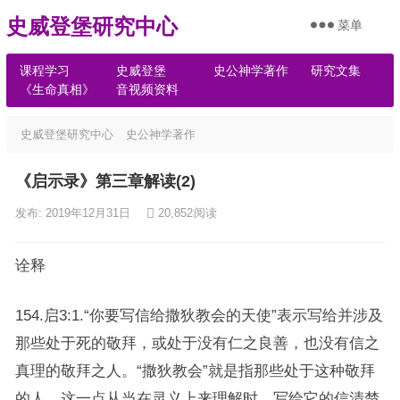
史威登堡研究中心
菜单
课程学习
史威登堡
史公神学著作
研究文集
《生命真相》
音视频资料
史威登堡研究中心
史公神学著作
《启示录》第三章解读(2)
发布: 2019年12月31日
20,852
阅读
诠释
154.启3:1.“你要写信给撒狄教会的天使”表示写给并涉及
那些处于死的敬拜，或处于没有仁之良善，也没有信之
真理的敬拜之人。“撒狄教会”就是指那些处于这种敬拜
的人，这一点从当在灵义上来理解时，写给它的信清楚