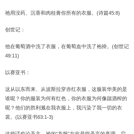
祂用没药、沉香和肉桂膏你所有的衣服。(诗篇45:8)
创世记：
他在葡萄酒中洗了衣服，在葡萄血中洗了袍褂。(创世记
49:11)
以赛亚书：
这从以东而来、从波斯拉穿赤红衣服，这服装华美的是
谁呢？你的服装为何有红色，你的衣服为何像踹酒榨的
呢？他们的胜利溅在我衣服上，我污染了我一切的衣
裳。(以赛亚书63:1-3)
这些话也论及主。祂的“衣服”在此是指圣言的真理。启