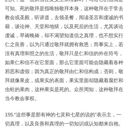
可知。死的敬拜是指唯独敬拜本身，这种敬拜在于常去
教会或圣殿，听讲道，去领圣餐，阅读圣言和虔诚的书
籍，谈论神、天堂和地狱，以及死后的生活，尤其谈论
虔诚，早祷晚祷，却不渴望知道信之真理，也不想实行
仁之良善，以为只通过敬拜就拥有救恩；而事实上，若
没有真理和照之的生活，敬拜只是仁和信的外在符号，
如果仁和信不在它里面，那么它里面可能会隐藏着各种
邪恶和虚假；因为真正的敬拜由仁和信构成；否则，敬
拜就像果皮，或果实的表面，果实里面却隐藏着腐烂和
虫蛀的果肉，这种果实是死的。众所周知，这种敬拜在
当今教会掌权。
155.“这些事是那有神的七灵和七星的说的”表示主，一
切真理，以及良善和真理的一切知识或认知都来自祂。