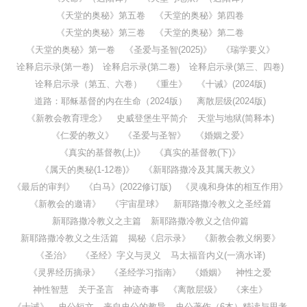
《天堂的奥秘》第五卷
《天堂的奥秘》第四卷
《天堂的奥秘》第三卷
《天堂的奥秘》第二卷
《天堂的奥秘》第一卷
《圣爱与圣智(2025)》
《瑞学要义》
诠释启示录(第一卷)
诠释启示录(第二卷)
诠释启示录(第三、四卷)
诠释启示录（第五、六卷）
《重生》
《十诫》(2024版)
道路：耶稣基督的内在生命（2024版）
离散层级(2024版)
《新教会教育理念》
史威登堡生平简介
天堂与地狱(简释本)
《仁爱的教义》
《圣爱与圣智》
《婚姻之爱》
《真实的基督教(上)》
《真实的基督教(下)》
《属天的奥秘(1-12卷)》
《新耶路撒冷及其属天教义》
《最后的审判》
《白马》(2022修订版)
《灵魂和身体的相互作用》
《新教会的邀请》
《宇宙星球》
新耶路撒冷教义之圣经篇
新耶路撒冷教义之主篇
新耶路撒冷教义之信仰篇
新耶路撒冷教义之生活篇
揭秘《启示录》
《新教会教义纲要》
《圣治》
《圣经》字义与灵义
马太福音内义(一滴水译)
《灵界经历摘录》
《圣经学习指南》
《婚姻》
神性之爱
神性智慧
关于圣言
神迹奇事
《离散层级》
《来生》
《十诫》
史公短文
来自史公的教导
史公著作（6本）精读与思考