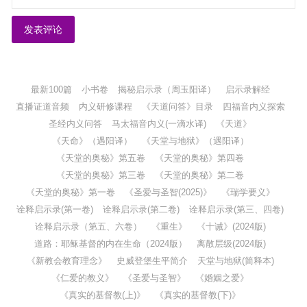
最新100篇
小书卷
揭秘启示录（周玉阳译）
启示录解经
直播证道音频
内义研修课程
《天道问答》目录
四福音内义探索
圣经内义问答
马太福音内义(一滴水译)
《天道》
《天命》（遇阳译）
《天堂与地狱》（遇阳译）
《天堂的奥秘》第五卷
《天堂的奥秘》第四卷
《天堂的奥秘》第三卷
《天堂的奥秘》第二卷
《天堂的奥秘》第一卷
《圣爱与圣智(2025)》
《瑞学要义》
诠释启示录(第一卷)
诠释启示录(第二卷)
诠释启示录(第三、四卷)
诠释启示录（第五、六卷）
《重生》
《十诫》(2024版)
道路：耶稣基督的内在生命（2024版）
离散层级(2024版)
《新教会教育理念》
史威登堡生平简介
天堂与地狱(简释本)
《仁爱的教义》
《圣爱与圣智》
《婚姻之爱》
《真实的基督教(上)》
《真实的基督教(下)》