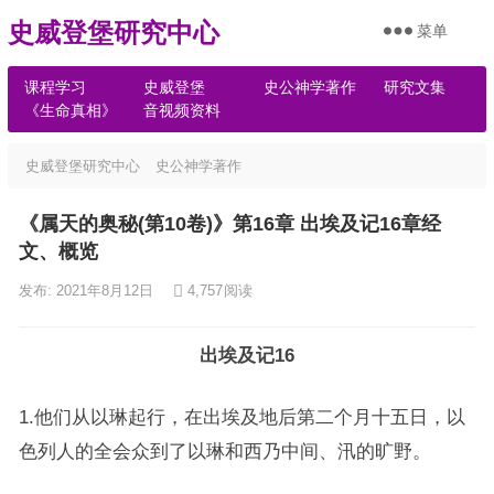
史威登堡研究中心
菜单
课程学习
史威登堡
史公神学著作
研究文集
《生命真相》
音视频资料
史威登堡研究中心
史公神学著作
《属天的奥秘(第10卷)》第16章 出埃及记16章经
文、概览
发布: 2021年8月12日
4,757
阅读
出埃及记16
1.他们从以琳起行，在出埃及地后第二个月十五日，以
色列人的全会众到了以琳和西乃中间、汛的旷野。