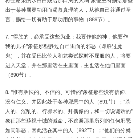
将生命泉的水白白赐给那口渴的人喝”象征主将赐给那些
出于某种属灵功用而渴慕真理的人，从祂自己并通过圣
言，赐给一切有助于那功用的事物（889节）。
7. “得胜的，必承受这些为业；我要作他的神，他要作
我的儿子”象征那些胜过自己里面的邪恶（即胜过魔
鬼），并在受巴比伦人和龙类试探时不屈服的人，将要
进入天堂，并在那里活在主里面，主也活在他们里面
（890节）。
8. “惟有胆怯的、不信的、可憎的”象征那些没有信仰、
没有仁义、并因此处于各种邪恶中的人（891节）；“杀
人的、淫乱的、行邪术的、拜偶像的，和一切说谎话的”
象征那些藐视十诫的诫命，不逃避那里所列的任何邪恶
如同罪恶，因此活在其中的人（892节）；“他们的分就