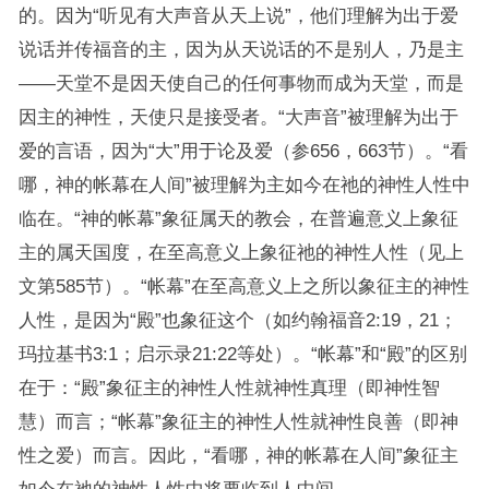
的。因为“听见有大声音从天上说”，他们理解为出于爱
说话并传福音的主，因为从天说话的不是别人，乃是主
——天堂不是因天使自己的任何事物而成为天堂，而是
因主的神性，天使只是接受者。“大声音”被理解为出于
爱的言语，因为“大”用于论及爱（参656，663节）。“看
哪，神的帐幕在人间”被理解为主如今在祂的神性人性中
临在。“神的帐幕”象征属天的教会，在普遍意义上象征
主的属天国度，在至高意义上象征祂的神性人性（见上
文第585节）。“帐幕”在至高意义上之所以象征主的神性
人性，是因为“殿”也象征这个（如约翰福音2:19，21；
玛拉基书3:1；启示录21:22等处）。“帐幕”和“殿”的区别
在于：“殿”象征主的神性人性就神性真理（即神性智
慧）而言；“帐幕”象征主的神性人性就神性良善（即神
性之爱）而言。因此，“看哪，神的帐幕在人间”象征主