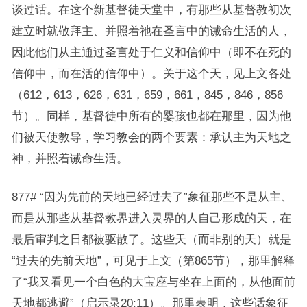
谈过话。在这个新基督徒天堂中，有那些从基督教初次
建立时就敬拜主、并照着祂在圣言中的诫命生活的人，
因此他们从主通过圣言处于仁义和信仰中（即不在死的
信仰中，而在活的信仰中）。关于这个天，见上文各处
（612，613，626，631，659，661，845，846，856
节）。同样，基督徒中所有的婴孩也都在那里，因为他
们被天使教导，学习教会的两个要素：承认主为天地之
神，并照着诫命生活。
877# “因为先前的天地已经过去了”象征那些不是从主、
而是从那些从基督教界进入灵界的人自己形成的天，在
最后审判之日都被驱散了。这些天（而非别的天）就是
“过去的先前天地”，可见于上文（第865节），那里解释
了“我又看见一个白色的大宝座与坐在上面的，从他面前
天地都逃避”（启示录20:11）。那里表明，这些话象征