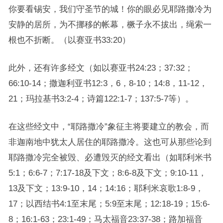
你要看锡安，我们守圣节的城！你的眼必见耶路撒冷为
安静的居所，为不挪移的帐幕，橛子永不拔出，绳索一
根也不折断。（以赛亚书33:20）
此外，还有许多经文（如以赛亚书24:23；37:32；
66:10-14；撒迦利亚书12:3，6，8-10；14:8，11-12，
21；玛拉基书3:2-4；诗篇122:1-7；137:5-7等）。
在这些经文中，“耶路撒冷”象征主将要建立的教会，而
非迦南地中犹太人居住的耶路撒冷。这也可从那些论到
耶路撒冷完全被毁、必遭毁灭的经文看出（如耶利米书
5:1；6:6-7；7:17-18及下文；8:6-8及下文；9:10-11，
13及下文；13:9-10，14；14:16；耶利米哀歌1:8-9，
17；以西结书4:1至末尾；5:9至末尾；12:18-19；15:6-
8；16:1-63；23:1-49；马太福音23:37-38；路加福音