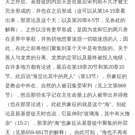
天之外层。基督徒的内层天是在最后审判前不久才被主
完全形成的，并也在之后形成（这可以从第14-15章看
出来，那里论及这个天；以及第20章4-5节，见各处的
解释）。之所以没有更早形成，是因为龙和它的两只兽
在灵界中掌权，并热切地想要迷惑一切能迷惑的人；因
此，在此之前将他们聚集到某个天中是有危险的。关于
善人与龙类的分离、龙类的定罪以及最终被投入地狱，
在许多地方都有论述，最后在第19章20节和第20章10
节。此后说“海交出其中的死人”（第13节），所象征的
是教会中外在、自然的人被召集受审判（见上文第869
节），然后那些名字记在主生命册上的人被带出并得救
（也在那里论述）。此处所象征的就是这个“海”。别处
论及新基督徒天时也说，它延伸到“玻璃海，其中有火搀
杂”（15:2），那里的“海”也象征从基督徒中聚集的外层
天（见第659-661节的解释）。由此可知，“海也不再有