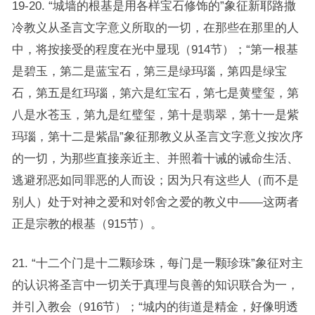
19-20. “城墙的根基是用各样宝石修饰的”象征新耶路撒
冷教义从圣言文字意义所取的一切，在那些在那里的人
中，将按接受的程度在光中显现（914节）；“第一根基
是碧玉，第二是蓝宝石，第三是绿玛瑙，第四是绿宝
石，第五是红玛瑙，第六是红宝石，第七是黄璧玺，第
八是水苍玉，第九是红璧玺，第十是翡翠，第十一是紫
玛瑙，第十二是紫晶”象征那教义从圣言文字意义按次序
的一切，为那些直接亲近主、并照着十诫的诫命生活、
逃避邪恶如同罪恶的人而设；因为只有这些人（而不是
别人）处于对神之爱和对邻舍之爱的教义中——这两者
正是宗教的根基（915节）。
21. “十二个门是十二颗珍珠，每门是一颗珍珠”象征对主
的认识将圣言中一切关于真理与良善的知识联合为一，
并引入教会（916节）；“城内的街道是精金，好像明透