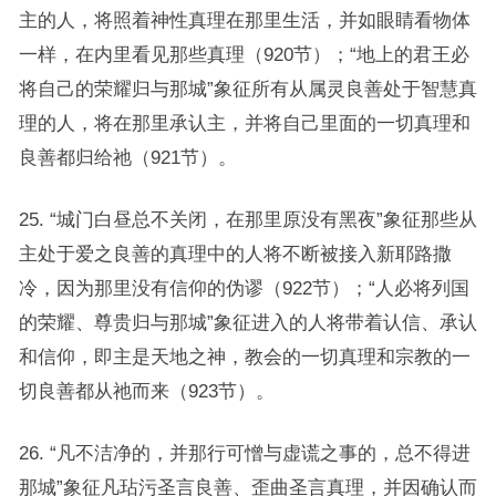
主的人，将照着神性真理在那里生活，并如眼睛看物体
一样，在内里看见那些真理（920节）；“地上的君王必
将自己的荣耀归与那城”象征所有从属灵良善处于智慧真
理的人，将在那里承认主，并将自己里面的一切真理和
良善都归给祂（921节）。
25. “城门白昼总不关闭，在那里原没有黑夜”象征那些从
主处于爱之良善的真理中的人将不断被接入新耶路撒
冷，因为那里没有信仰的伪谬（922节）；“人必将列国
的荣耀、尊贵归与那城”象征进入的人将带着认信、承认
和信仰，即主是天地之神，教会的一切真理和宗教的一
切良善都从祂而来（923节）。
26. “凡不洁净的，并那行可憎与虚谎之事的，总不得进
那城”象征凡玷污圣言良善、歪曲圣言真理，并因确认而