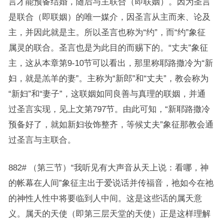
言才能预备结婚，随后与主联合（即联姻）。因为圣言
是联合（即联姻）的唯一媒介，因圣言从主而来、论及
主，并因此就是主。所以圣言也称为“约”，而“约”象征
属灵的联合。圣言也是为此目的而赐下的。“丈夫”象征
主，这从本章第9-10节可以看出，那里称耶路撒冷为“新
妇，就是羔羊的妻”。主称为“新郎”和“丈夫”，教会称为
“新妇”和“妻子”，这联姻如同良善与真理的联姻，并通
过圣言实现，见上文第797节。由此可知，“新耶路撒冷
预备好了，就如新妇妆饰整齐，等候丈夫”象征那教会通
过圣言与主联合。
882# （第三节）“我听见有大声音从天上说：看哪，神
的帐幕在人间”象征主出于爱说话并传福音，祂如今在祂
的神性人性中将要临到人中间。这是这些话的属天意
义。属天的天使（即第三层天堂的天使）正是这样理解