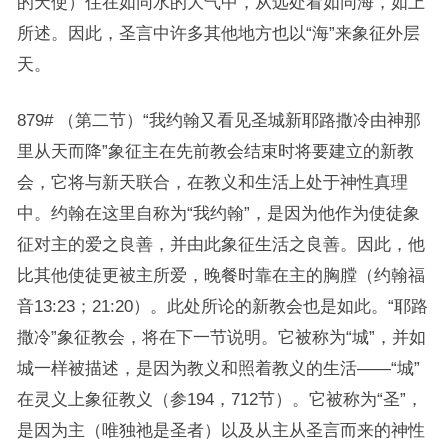
的天使）住在如同水的大气中，从远处看如同海，如上
所述。因此，圣言中许多其他地方也以“海”来象征外层
天。
879# （第二节）“我约翰又看见圣城新耶路撒冷由神那
里从天而降”象征主在先前教会结束时将要建立的新教
会，它将与新天联合，在教义和生活上处于神性真理
中。约翰在这里自称为“我约翰”，是因为他作为使徒象
征对主的爱之良善，并由此象征生活之良善。因此，他
比其他使徒更被主所爱，晚餐时靠在主的胸膛（约翰福
音13:23；21:20）。此处所论的新教会也是如此。“耶路
撒冷”象征教会，将在下一节说明。它被称为“城”，并如
城一样被描述，是因为教义和照着教义的生活——“城”
在灵义上象征教义（参194，712节）。它被称为“圣”，
是因为主（唯独祂是圣者）以及从主从圣言而来的神性