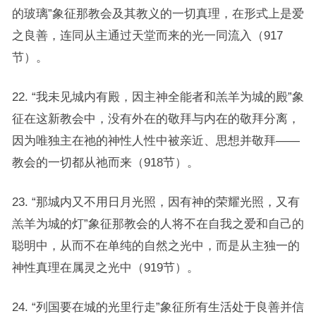
的玻璃”象征那教会及其教义的一切真理，在形式上是爱
之良善，连同从主通过天堂而来的光一同流入（917
节）。
22. “我未见城内有殿，因主神全能者和羔羊为城的殿”象
征在这新教会中，没有外在的敬拜与内在的敬拜分离，
因为唯独主在祂的神性人性中被亲近、思想并敬拜——
教会的一切都从祂而来（918节）。
23. “那城内又不用日月光照，因有神的荣耀光照，又有
羔羊为城的灯”象征那教会的人将不在自我之爱和自己的
聪明中，从而不在单纯的自然之光中，而是从主独一的
神性真理在属灵之光中（919节）。
24. “列国要在城的光里行走”象征所有生活处于良善并信