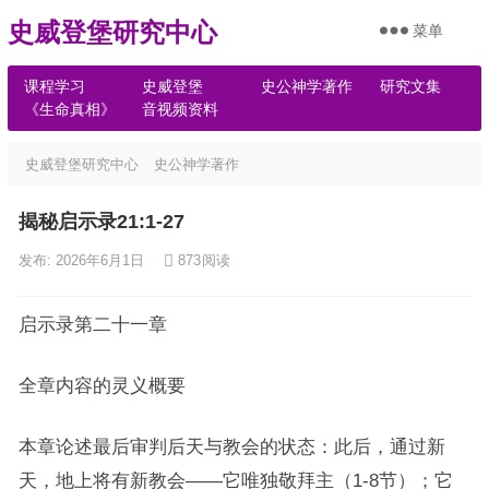
史威登堡研究中心
菜单
课程学习
史威登堡
史公神学著作
研究文集
《生命真相》
音视频资料
史威登堡研究中心
史公神学著作
揭秘启示录21:1-27
发布: 2026年6月1日
873
阅读
启示录第二十一章
全章内容的灵义概要
本章论述最后审判后天与教会的状态：此后，通过新
天，地上将有新教会——它唯独敬拜主（1-8节）；它