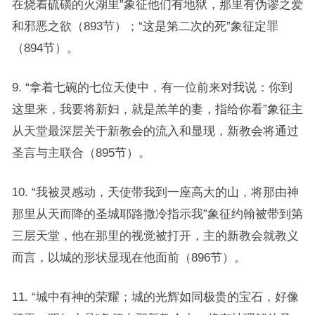
在烧着硫磺的火湖里”象征他们有地狱，那里有伪谬之爱
和邪恶之欲（893节）；“这是第二次的死”象征定罪
（894节）。
9. “拿着七碗的七位天使中，有一位前来对我说：你到
这里来，我要将新妇，就是羔羊的妻，指给你看”象征主
从天堂最深层关于新教会的流入和显现，新教会将通过
圣言与主联合（895节）。
10. “我被灵感动，天使带我到一座高大的山，将那由神
那里从天而降的圣城耶路撒冷指示我”象征约翰被带到第
三层天堂，他在那里的视觉被打开，主的新教会就教义
而言，以城的形状显现在他面前（896节）。
11. “城中有神的荣耀；城的光辉如同极贵的宝石，好像