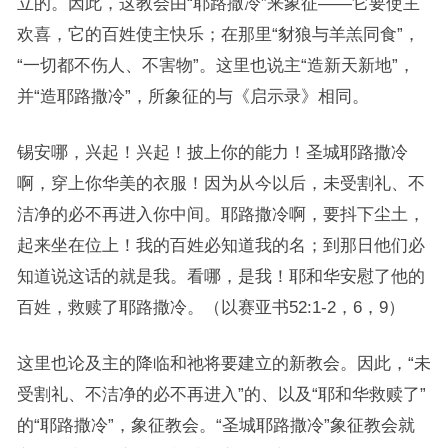
立的。因此，这教会由“耶路撒冷”来象征——它要使主
欢喜，它的百姓使主快乐；在那里“豺狼与羊羔同食”，
“一切都不伤人、不害物”。这里也说主“造新天新地”，
并“造耶路撒冷”，所象征的与《启示录》相同。
锡安哪，兴起！兴起！披上你的能力！圣城耶路撒冷
啊，穿上你华美的衣服！因为从今以后，未受割礼、不
洁净的必不再进入你中间。耶路撒冷啊，要抖下尘土，
起来坐在位上！我的百姓必知道我的名；到那日他们必
知道说这话的就是我。看哪，是我！耶和华安慰了他的
百姓，救赎了耶路撒冷。（以赛亚书52:1-2，6，9）
这里也论及主的降临和祂将要建立的新教会。因此，“未
受割礼、不洁净的必不再进入”的、以及“耶和华救赎了”
的“耶路撒冷”，象征教会。“圣城耶路撒冷”象征教会就