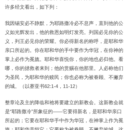
许多经文看出，如下列：
我因锡安必不静默，为耶路撒冷必不息声，直到他的公
义如光辉发出，他的救恩如明灯发亮。列国必见你的公
义，列王必见你的荣耀。你必得新名的称呼，是耶和华
亲口所起的。你在耶和华的手中要作为华冠，在你神的
掌上必作为冕旒。耶和华喜悦你，你的地也必归他。看
哪，你的拯救者来到；他的赏赐在他那里。人必称他们
为圣民，为耶和华的赎民；你也必称为被眷顾、不撇弃
的城。（以赛亚书62:1-4，11-12）
整章论及主的降临和祂将要建立的新教会。这新教会就
是“耶路撒冷”所象征的——它要得新名，是耶和华亲口
所起的；它要在耶和华手中作为华冠，在神掌上作为冕
旒；耶和华喜悦它；它要称为被眷顾、不撇弃的城。这