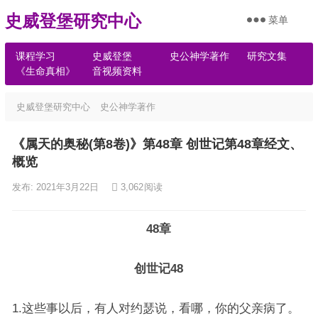
史威登堡研究中心
菜单
课程学习
史威登堡
史公神学著作
研究文集
《生命真相》
音视频资料
史威登堡研究中心
史公神学著作
《属天的奥秘(第8卷)》第48章 创世记第48章经文、
概览
发布: 2021年3月22日
3,062
阅读
48章
创世记48
1.这些事以后，有人对约瑟说，看哪，你的父亲病了。