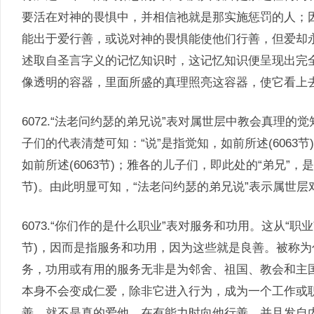
要活在对神的畏惧中，并相信祂就是那实施惩罚的人；
能出于爱行善，或说对神的畏惧能使他们行善，但爱却
述取自圣言字义的记忆知识时，这记忆知识便呈现出完
像透明的容器，里面所盛的真理照亮这容器，使它看上
6072.“法老问约瑟的弟兄说”表对属世层中教会真理的觉
子们的代表清楚可知：“说”是指觉知，如前所述(6063
如前所述(6063节)；雅各的儿子们，即此处的“弟兄”，
节)。由此明显可知，“法老问约瑟的弟兄说”表示属世
6073.“你们作的是什么职业”表对服务和功用。这从“职业
节)，因而是指服务和功用，因为这些就是良善。被称
务，功用或有用的服务无非是为邻舍、祖国、教会和主
本身不会变成仁爱，除非它进入行为，成为一个工作或
善，就不是真的爱他。在有能力时向他行善，并且发自