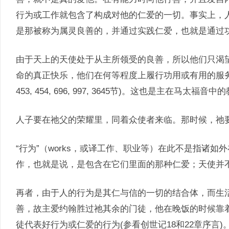
行为或工作就包含了构成对他的仁爱的一切。事实上，
是那被称为属灵良善的，并通过实践仁爱，也就是通过
由于天上的天使处于从主所领受的良善，所以他们只渴
命的真正快乐，他们在何等程度上履行功用或有用的服
453, 454, 696, 997, 3645节)。这也是主在马太福音中
人子要在祂父的荣耀里，同着众使者来临。那时候，祂要照
“行为”（works，或译工作、职业等）在此不是指诸
作，也就是说，是包含在它们里面的那种仁爱；天使并
再者，由于人的行为是其仁与信的一切的结合体，而生
善，故主爱约翰胜过祂其余的门徒，他在晚饭的时候靠着耶
徒代表好行为或仁爱的行为(参看创世记18和22章序言)