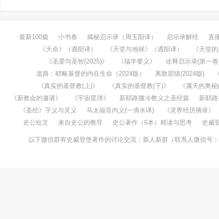
最新100篇
小书卷
揭秘启示录（周玉阳译）
启示录解经
直
《天命》（遇阳译）
《天堂与地狱》（遇阳译）
《天堂的
《圣爱与圣智(2025)》
《瑞学要义》
诠释启示录(第一卷
道路：耶稣基督的内在生命（2024版）
离散层级(2024版)
《真实的基督教(上)》
《真实的基督教(下)》
《属天的奥秘(1
《新教会的邀请》
《宇宙星球》
新耶路撒冷教义之圣经篇
新耶路
《圣经》字义与灵义
马太福音内义(一滴水译)
《灵界经历摘录》
史公短文
来自史公的教导
史公著作（6本）精读与思考
史威
以下微信群有史威登堡著作的讨论交流：新人新群（联系人微信号：taochenw