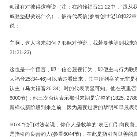
却没有对彼得这样说（注：在约翰福音21:22中，“跟
威登堡想要说什么），彼得代表信(参看创世记18和22章
说：
主啊，这人将来如何？耶稣对他说，我若要他等到我来
21:21-23)
这也是一个预言，即：信会蔑视行为，即便主与行为联
太福音25:34-46)可以清楚看出来，其中所列举的无
认主（马太福音26:34）时的代表明显可知。他在夜里
6000节)；他三次否认表示那时末期是完整的(1825, 2788,
新样或新阶段到来之前，因为黑夜过后的黎明和早晨表示教会的
6074.“他们对法老说，你仆人是牧羊的”表它们引向良善
是指引向良善的人(参看6044节)，在此是指引向良善的