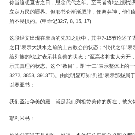
你当追想亘古之日，思念代代之年。至高者将地业赐给
立定万民的疆界。但耶书仑渐渐肥胖，便离弃神，他们
所不畏惧的。(申命记32:7, 8, 15, 17)
这段经文出现在摩西的先知之歌中，其中7-15节论述了古
之日”表示大洪水之前的上古教会的状态；“代代之年”
给列族的地业”表示其良善的状态；“至高者将世人分开
示其真理的状态。这个“数目”，即“十二”表示整体上的一切信之真理(
3272, 3858, 3913节)。由此明显可知“列祖“表
以赛亚书：
我们圣洁华美的殿，就是我们列祖赞美你的所在，被火焚烧。
耶利米书：