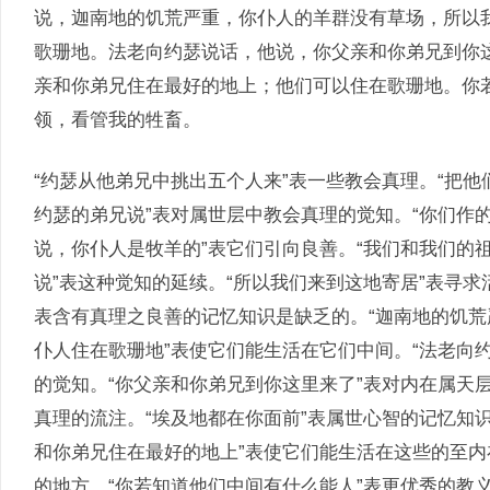
说，迦南地的饥荒严重，你仆人的羊群没有草场，所以
歌珊地。法老向约瑟说话，他说，你父亲和你弟兄到你
亲和你弟兄住在最好的地上；他们可以住在歌珊地。你
领，看管我的牲畜。
“约瑟从他弟兄中挑出五个人来”表一些教会真理。“把他
约瑟的弟兄说”表对属世层中教会真理的觉知。“你们作
说，你仆人是牧羊的”表它们引向良善。“我们和我们的
说”表这种觉知的延续。“所以我们来到这地寄居”表寻求
表含有真理之良善的记忆知识是缺乏的。“迦南地的饥荒
仆人住在歌珊地”表使它们能生活在它们中间。“法老向
的觉知。“你父亲和你弟兄到你这里来了”表对内在属天
真理的流注。“埃及地都在你面前”表属世心智的记忆知
和你弟兄住在最好的地上”表使它们能生活在这些的至内
的地方。“你若知道他们中间有什么能人”表更优秀的教