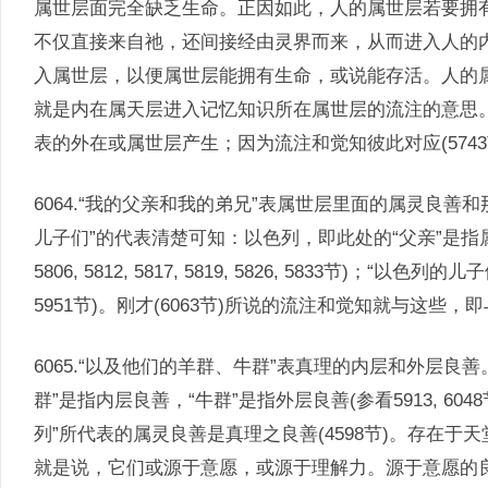
属世层面完全缺乏生命。正因如此，人的属世层若要拥
不仅直接来自祂，还间接经由灵界而来，从而进入人的
入属世层，以便属世层能拥有生命，或说能存活。人的
就是内在属天层进入记忆知识所在属世层的流注的意思。
表的外在或属世层产生；因为流注和觉知彼此对应(5743
6064.“我的父亲和我的弟兄”表属世层里面的属灵良善
儿子们”的代表清楚可知：以色列，即此处的“父亲”是指属世层
5806, 5812, 5817, 5819, 5826, 5833节)；“以
5951节)。刚才(6063节)所说的流注和觉知就与这
6065.“以及他们的羊群、牛群”表真理的内层和外层良善
群”是指内层良善，“牛群”是指外层良善(参看5913, 6
列”所代表的属灵良善是真理之良善(4598节)。存在
就是说，它们或源于意愿，或源于理解力。源于意愿的