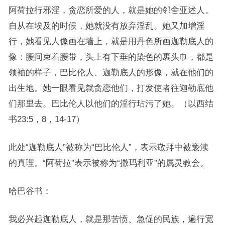
阿荷拉行邪淫，贪恋所爱的人，就是她的邻舍亚述人。
自从在埃及的时候，她就没有放弃淫乱。她又加增淫
行，她看见人像画在墙上，就是用丹色所画迦勒底人的
像：腰间束着腰带，头上有下垂的染色的裹头巾，都是
领袖的样子，巴比伦人、迦勒底人的形像，就在他们的
出生地。她一眼看见就贪恋他们，打发使者往迦勒底他
们那里去。巴比伦人以他们的淫行玷污了她。（以西结
书23:5，8，14-17）
此处“迦勒底人”被称为“巴比伦人”，表示敬拜中被亵渎
的真理。“阿荷拉”表示被称为“撒玛利亚”的属灵教会。
哈巴谷书：
我必兴起迦勒底人，就是那苦愤、急促的民族，遍行宽