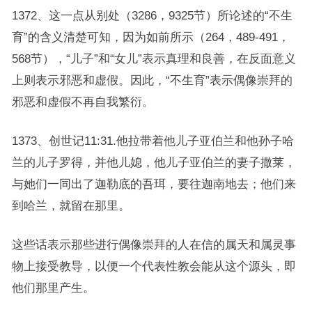
1372、这一点从别处（3286，9325节）所论述的“不生
育”的含义清楚可知，因为如前所示（264，489-491，
568节），“儿子”和“女儿”表示真理和良善，在反面意义
上则表示邪恶和虚假。因此，“不生育”表示偶像崇拜的
邪恶和虚假不再自我繁衍。
1373、创世记11:31.他拉带着他儿子亚伯兰和他孙子哈
兰的儿子罗得，并他儿媳，他儿子亚伯兰的妻子撒莱，
与她们一同出了迦勒底的吾珥，要往迦南地去；他们来
到哈兰，就留在那里。
这些话表示那些进行偶像崇拜的人在信的属天和属灵事
物上接受教导，以便一个代表性教会能从这个源头，即
他们那里产生。