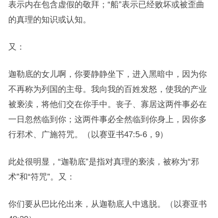
表示内在包含虚假的敬拜；“船”表示已经败坏或被歪曲
的真理的知识或认知。
又：
迦勒底的女儿啊，你要静静坐下，进入黑暗中，因为你
不再称为列国的主母。我向我的百姓发怒，使我的产业
被亵渎，将他们交在你手中。丧子、寡居这两件事必在
一日忽然临到你；这两件事必全然临到你身上，因你多
行邪术、广施符咒。（以赛亚书47:5-6，9）
此处很明显，“迦勒底”是指对真理的亵渎，被称为“邪
术”和“符咒”。又：
你们要从巴比伦出来，从迦勒底人中逃脱。（以赛亚书