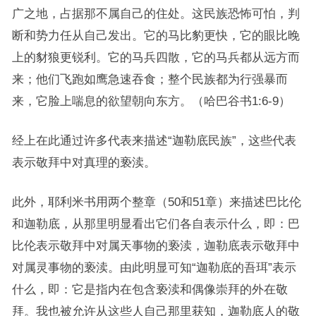
广之地，占据那不属自己的住处。这民族恐怖可怕，判
断和势力任从自己发出。它的马比豹更快，它的眼比晚
上的豺狼更锐利。它的马兵四散，它的马兵都从远方而
来；他们飞跑如鹰急速吞食；整个民族都为行强暴而
来，它脸上喘息的欲望朝向东方。（哈巴谷书1:6-9）
经上在此通过许多代表来描述“迦勒底民族”，这些代表
表示敬拜中对真理的亵渎。
此外，耶利米书用两个整章（50和51章）来描述巴比伦
和迦勒底，从那里明显看出它们各自表示什么，即：巴
比伦表示敬拜中对属天事物的亵渎，迦勒底表示敬拜中
对属灵事物的亵渎。由此明显可知“迦勒底的吾珥”表示
什么，即：它是指内在包含亵渎和偶像崇拜的外在敬
拜。我也被允许从这些人自己那里获知，迦勒底人的敬