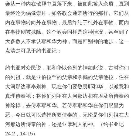
会从一种内在敬拜中衰落下来，被如此掺入杂质，直到
最终沦为偶像崇拜，如各教会通常所行的那样。它们从
内在事物转向外在事物，最后终结于纯外在事物，而内
在事物则被抹除。这个教会同样是这种情况，甚至到了
大多数人不承认耶和华为神，而是拜别神的地步，这一
点清楚可见于约书亚记：
约书亚对众民说，耶和华以色列的神如此说，古时你们
的列祖，就是亚伯拉罕的父亲和拿鹤的父亲他拉，住在
大河那边事奉别神。现在你们要敬畏耶和华，以诚意和
真理侍奉祂；将你们列祖在大河那边和在埃及所侍奉的
神除掉，去侍奉耶和华。若侍奉耶和华在你们眼里为
恶，今日就可以选择所要侍奉的，无论是你们列祖在大
河那边所侍奉的神，还是亚摩利人的神。（约书亚记
24:2，14-15）