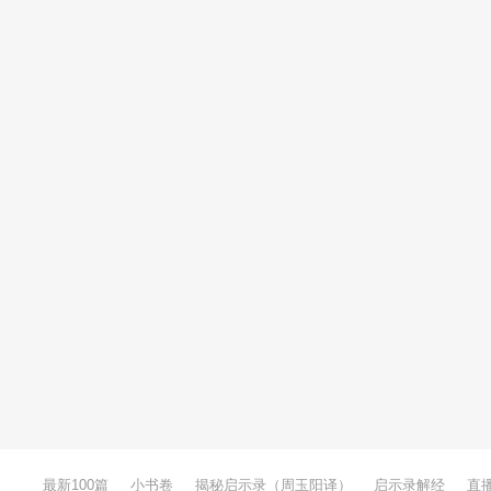
最新100篇
小书卷
揭秘启示录（周玉阳译）
启示录解经
直