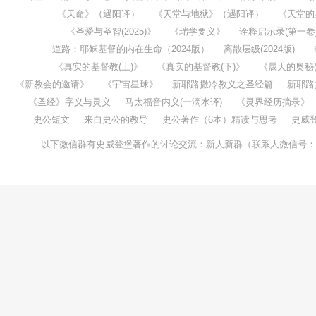
《天命》（遇阳译）
《天堂与地狱》（遇阳译）
《天堂的
《圣爱与圣智(2025)》
《瑞学要义》
诠释启示录(第一卷
道路：耶稣基督的内在生命（2024版）
离散层级(2024版)
《真实的基督教(上)》
《真实的基督教(下)》
《属天的奥秘(1
《新教会的邀请》
《宇宙星球》
新耶路撒冷教义之圣经篇
新耶路
《圣经》字义与灵义
马太福音内义(一滴水译)
《灵界经历摘录》
史公短文
来自史公的教导
史公著作（6本）精读与思考
史威
以下微信群有史威登堡著作的讨论交流：新人新群（联系人微信号：taochenw