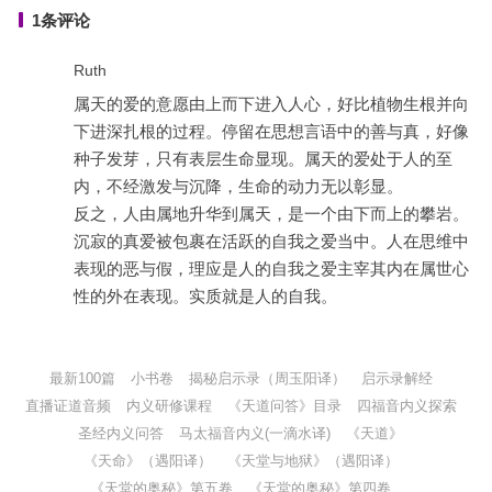
1条评论
Ruth
属天的爱的意愿由上而下进入人心，好比植物生根并向
下进深扎根的过程。停留在思想言语中的善与真，好像
种子发芽，只有表层生命显现。属天的爱处于人的至
内，不经激发与沉降，生命的动力无以彰显。
反之，人由属地升华到属天，是一个由下而上的攀岩。
沉寂的真爱被包裹在活跃的自我之爱当中。人在思维中
表现的恶与假，理应是人的自我之爱主宰其内在属世心
性的外在表现。实质就是人的自我。
最新100篇
小书卷
揭秘启示录（周玉阳译）
启示录解经
直播证道音频
内义研修课程
《天道问答》目录
四福音内义探索
圣经内义问答
马太福音内义(一滴水译)
《天道》
《天命》（遇阳译）
《天堂与地狱》（遇阳译）
《天堂的奥秘》第五卷
《天堂的奥秘》第四卷