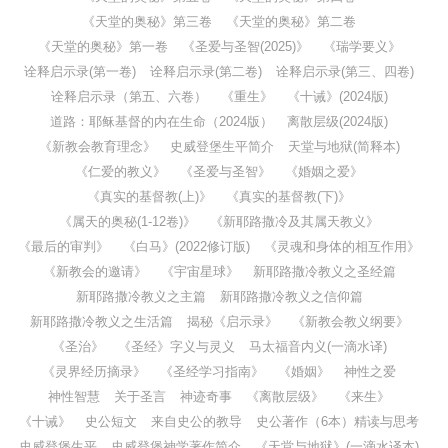
《天堂的奥秘》第三卷
《天堂的奥秘》第二卷
《天堂的奥秘》第一卷
《圣爱与圣智(2025)》
《瑞学要义》
诠释启示录(第一卷)
诠释启示录(第二卷)
诠释启示录(第三、四卷)
诠释启示录（第五、六卷）
《重生》
《十诫》(2024版)
道路：耶稣基督的内在生命（2024版）
离散层级(2024版)
《新教会教育理念》
史威登堡生平简介
天堂与地狱(简释本)
《仁爱的教义》
《圣爱与圣智》
《婚姻之爱》
《真实的基督教(上)》
《真实的基督教(下)》
《属天的奥秘(1-12卷)》
《新耶路撒冷及其属天教义》
《最后的审判》
《白马》(2022修订版)
《灵魂和身体的相互作用》
《新教会的邀请》
《宇宙星球》
新耶路撒冷教义之圣经篇
新耶路撒冷教义之主篇
新耶路撒冷教义之信仰篇
新耶路撒冷教义之生活篇
揭秘《启示录》
《新教会教义纲要》
《圣治》
《圣经》字义与灵义
马太福音内义(一滴水译)
《灵界经历摘录》
《圣经学习指南》
《婚姻》
神性之爱
神性智慧
关于圣言
神迹奇事
《离散层级》
《来生》
《十诫》
史公短文
来自史公的教导
史公著作（6本）精读与思考
史威登堡生平
史威登堡神学著作简介
《天堂与地狱》(一滴水译本)