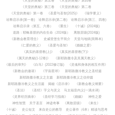
《天堂的奥秘》第五卷
《天堂的奥秘》第四卷
《天堂的奥秘》第三卷
《天堂的奥秘》第二卷
《天堂的奥秘》第一卷
《圣爱与圣智(2025)》
《瑞学要义》
诠释启示录(第一卷)
诠释启示录(第二卷)
诠释启示录(第三、四卷)
诠释启示录（第五、六卷）
《重生》
《十诫》(2024版)
道路：耶稣基督的内在生命（2024版）
离散层级(2024版)
《新教会教育理念》
史威登堡生平简介
天堂与地狱(简释本)
《仁爱的教义》
《圣爱与圣智》
《婚姻之爱》
《真实的基督教(上)》
《真实的基督教(下)》
《属天的奥秘(1-12卷)》
《新耶路撒冷及其属天教义》
《最后的审判》
《白马》(2022修订版)
《灵魂和身体的相互作用》
《新教会的邀请》
《宇宙星球》
新耶路撒冷教义之圣经篇
新耶路撒冷教义之主篇
新耶路撒冷教义之信仰篇
新耶路撒冷教义之生活篇
揭秘《启示录》
《新教会教义纲要》
《圣治》
《圣经》字义与灵义
马太福音内义(一滴水译)
《灵界经历摘录》
《圣经学习指南》
《婚姻》
神性之爱
神性智慧
关于圣言
神迹奇事
《离散层级》
《来生》
《十诫》
史公短文
来自史公的教导
史公著作（6本）精读与思考