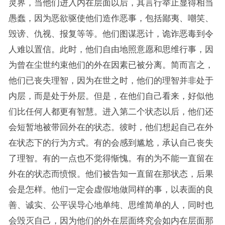
灵界，当他们进入内在层面以后，其言行举止显得相当
愚蠢，因为恶欲驱使他们造作恶事，包括鄙夷、嘲笑、
毁谤、仇视、报复等等。他们图谋恶计，诡诈恶毒到令
人难以置信。此时，他们自由地照意愿和思维行事，因
为曾在尘世约束他们的外在因素已被分离。简而言之，
他们已丧失理智，因为在世之时，他们的理智并非处于
内层，而是处于外层。但是，在他们自己看来，好似他
们比任何人都更有智慧。进入第二个状态以后，他们还
会短暂地被带回外在的状态。彼时，他们想起自己在外
在状态下的行为方式。有的会感到尴尬，承认自己丧失
了理智。有的一点也不觉得惭愧。有的为不能一直留在
外在的状态而愤恨。他们被告知一直留在那状态，后果
会是怎样。他们一定会虚假地做同样的事，以表面的良
善、诚实、公平误导心地单纯、思维简单的人，同时也
会毁灭自己，因为他们的外在层面终究会如内在层面那