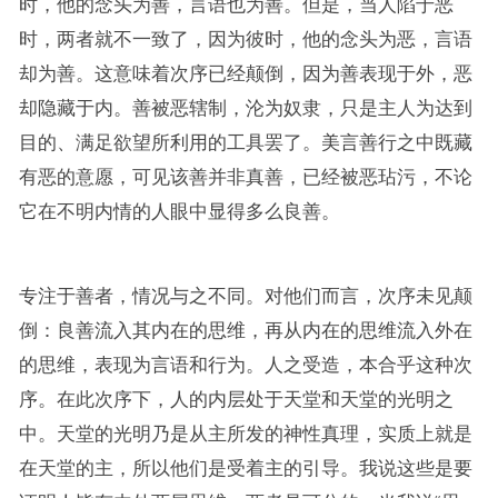
时，他的念头为善，言语也为善。但是，当人陷于恶
时，两者就不一致了，因为彼时，他的念头为恶，言语
却为善。这意味着次序已经颠倒，因为善表现于外，恶
却隐藏于内。善被恶辖制，沦为奴隶，只是主人为达到
目的、满足欲望所利用的工具罢了。美言善行之中既藏
有恶的意愿，可见该善并非真善，已经被恶玷污，不论
它在不明内情的人眼中显得多么良善。
专注于善者，情况与之不同。对他们而言，次序未见颠
倒：良善流入其内在的思维，再从内在的思维流入外在
的思维，表现为言语和行为。人之受造，本合乎这种次
序。在此次序下，人的内层处于天堂和天堂的光明之
中。天堂的光明乃是从主所发的神性真理，实质上就是
在天堂的主，所以他们是受着主的引导。我说这些是要