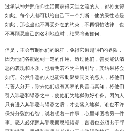
过承认神并照信仰生活而获得天堂之流的人，都将变得
如此。每个人都可以给自己下一个判断：他的秉性若是
如此，那么当他不再受外在的约束，不再惧怕法律，也
不再顾忌自己的名利地位时，结果将会如何。
但是，主会节制他们的疯狂，免得它逾越“用”的界限，
因为他们各能起到一定的作用。透过他们，善灵能认清
恶的表现和本质，也看明若不为主所引导，其结果将会
如何。公然作恶的人也能帮助聚集同类的恶人，将他们
与善人分开，除去他们虚有其表的良善与真知，将他们
引入罪恶和错谬之中，使他们为地狱做好准备。因为人
只有进入其罪恶与错谬之后，才会落入地狱。谁也不许
保持分裂的心智，说着想着一件事，心里却图着另一件
事。恶人必须照其罪恶而思维错谬，言语也必须出于罪