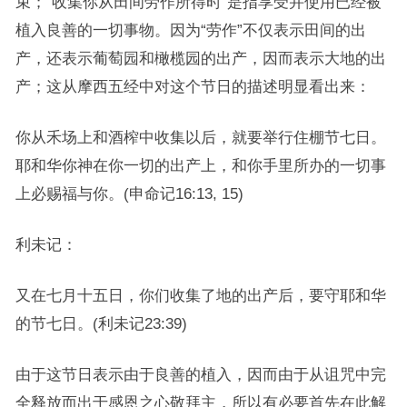
束；“收集你从田间劳作所得时”是指享受并使用已经被
植入良善的一切事物。因为“劳作”不仅表示田间的出
产，还表示葡萄园和橄榄园的出产，因而表示大地的出
产；这从摩西五经中对这个节日的描述明显看出来：
你从禾场上和酒榨中收集以后，就要举行住棚节七日。
耶和华你神在你一切的出产上，和你手里所办的一切事
上必赐福与你。(申命记16:13, 15)
利未记：
又在七月十五日，你们收集了地的出产后，要守耶和华
的节七日。(利未记23:39)
由于这节日表示由于良善的植入，因而由于从诅咒中完
全释放而出于感恩之心敬拜主，所以有必要首先在此解