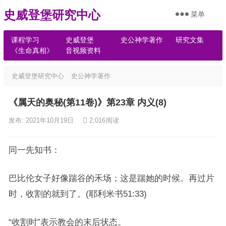
史威登堡研究中心
菜单
课程学习
史威登堡
史公神学著作
研究文集
《生命真相》
音视频资料
史威登堡研究中心
史公神学著作
《属天的奥秘(第11卷)》第23章 内义(8)
发布: 2021年10月19日
2,016
阅读
同一先知书：
巴比伦女子好像踹谷的禾场；这是踹她的时候。再过片
时，收割的就到了。(耶利米书51:33)
“收割时”表示教会的末后状态。