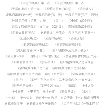
《天堂的奥秘》第三卷
《天堂的奥秘》第二卷
《天堂的奥秘》第一卷
《圣爱与圣智(2025)》
《瑞学要义》
诠释启示录(第一卷)
诠释启示录(第二卷)
诠释启示录(第三、四卷)
诠释启示录（第五、六卷）
《重生》
《十诫》(2024版)
道路：耶稣基督的内在生命（2024版）
离散层级(2024版)
《新教会教育理念》
史威登堡生平简介
天堂与地狱(简释本)
《仁爱的教义》
《圣爱与圣智》
《婚姻之爱》
《真实的基督教(上)》
《真实的基督教(下)》
《属天的奥秘(1-12卷)》
《新耶路撒冷及其属天教义》
《最后的审判》
《白马》(2022修订版)
《灵魂和身体的相互作用》
《新教会的邀请》
《宇宙星球》
新耶路撒冷教义之圣经篇
新耶路撒冷教义之主篇
新耶路撒冷教义之信仰篇
新耶路撒冷教义之生活篇
揭秘《启示录》
《新教会教义纲要》
《圣治》
《圣经》字义与灵义
马太福音内义(一滴水译)
《灵界经历摘录》
《圣经学习指南》
《婚姻》
神性之爱
神性智慧
关于圣言
神迹奇事
《离散层级》
《来生》
《十诫》
史公短文
来自史公的教导
史公著作（6本）精读与思考
史威登堡生平
史威登堡神学著作简介
《天堂与地狱》(一滴水译本)