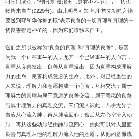
叫它们成圣，“神的殿”是指主（参看3720节），一切圣
物皆来自主(9229节)。由此明显可知“地里首先初熟之物
要送到耶和华你神的殿”表示良善的一切真理和真理的一
切良善都是神圣的，因为它们唯独来自主。
它们之所以被称为“良善的真理”和“真理的良善”，是因
为就一个正在重生的人，尤其一个已经重生的人而言，
真理从良善发出，良善从真理发出。因为真理构成理解
力的生命，良善构成意愿的生命。此外，对已经重生的
人来说，理解力和意愿构成一个心智，互相交流；属于
理解力的真理与属于意愿的良善交流，属于意愿的良善
与属于理解力的真理交流。它们流入彼此，几乎无异于
血液从心流入肺，再从肺流回心；然后从左心室流入动
脉，再从这些动脉经由静脉流回心。由此可以对人里面
良善与真理从他的理解力流入他的意愿，从他的意愿流