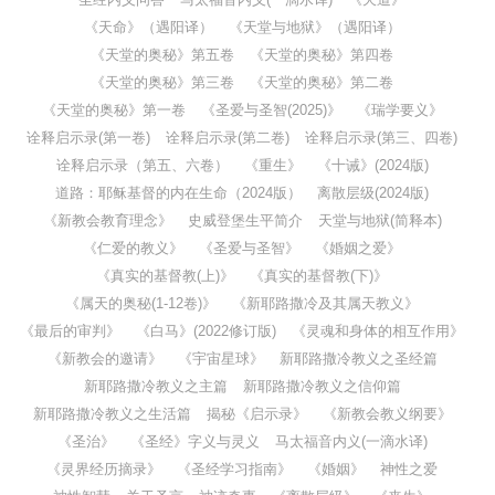
《天命》（遇阳译）
《天堂与地狱》（遇阳译）
《天堂的奥秘》第五卷
《天堂的奥秘》第四卷
《天堂的奥秘》第三卷
《天堂的奥秘》第二卷
《天堂的奥秘》第一卷
《圣爱与圣智(2025)》
《瑞学要义》
诠释启示录(第一卷)
诠释启示录(第二卷)
诠释启示录(第三、四卷)
诠释启示录（第五、六卷）
《重生》
《十诫》(2024版)
道路：耶稣基督的内在生命（2024版）
离散层级(2024版)
《新教会教育理念》
史威登堡生平简介
天堂与地狱(简释本)
《仁爱的教义》
《圣爱与圣智》
《婚姻之爱》
《真实的基督教(上)》
《真实的基督教(下)》
《属天的奥秘(1-12卷)》
《新耶路撒冷及其属天教义》
《最后的审判》
《白马》(2022修订版)
《灵魂和身体的相互作用》
《新教会的邀请》
《宇宙星球》
新耶路撒冷教义之圣经篇
新耶路撒冷教义之主篇
新耶路撒冷教义之信仰篇
新耶路撒冷教义之生活篇
揭秘《启示录》
《新教会教义纲要》
《圣治》
《圣经》字义与灵义
马太福音内义(一滴水译)
《灵界经历摘录》
《圣经学习指南》
《婚姻》
神性之爱