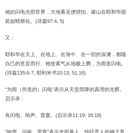
祂的闪电光照世界，大地看见便惧怕。诸山在耶和华面
前如蜡熔化。(诗篇97:4, 5)
又：
耶和华在天上、在地上、在海中、在一切的深渊，都随
自己的意旨而行。祂使雾气从地极上腾，为雨造闪电。
(诗篇135:6-7; 耶利米书10:13; 51:16)
“为雨（所造的）闪电”表示从天堂而降的真理的光辉。
启示录：
有闪电、响声、雷轰。(启示录11:19; 16:18)
“响声、闪电、雷轰”表示光照善人，惊吓恶人的神之真