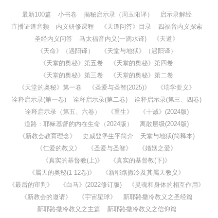
最新100篇
小书卷
揭秘启示录（周玉阳译）
启示录解经
直播证道音频
内义研修课程
《天道问答》目录
四福音内义探索
圣经内义问答
马太福音内义(一滴水译)
《天道》
《天命》（遇阳译）
《天堂与地狱》（遇阳译）
《天堂的奥秘》第五卷
《天堂的奥秘》第四卷
《天堂的奥秘》第三卷
《天堂的奥秘》第二卷
《天堂的奥秘》第一卷
《圣爱与圣智(2025)》
《瑞学要义》
诠释启示录(第一卷)
诠释启示录(第二卷)
诠释启示录(第三、四卷)
诠释启示录（第五、六卷）
《重生》
《十诫》(2024版)
道路：耶稣基督的内在生命（2024版）
离散层级(2024版)
《新教会教育理念》
史威登堡生平简介
天堂与地狱(简释本)
《仁爱的教义》
《圣爱与圣智》
《婚姻之爱》
《真实的基督教(上)》
《真实的基督教(下)》
《属天的奥秘(1-12卷)》
《新耶路撒冷及其属天教义》
《最后的审判》
《白马》(2022修订版)
《灵魂和身体的相互作用》
《新教会的邀请》
《宇宙星球》
新耶路撒冷教义之圣经篇
新耶路撒冷教义之主篇
新耶路撒冷教义之信仰篇