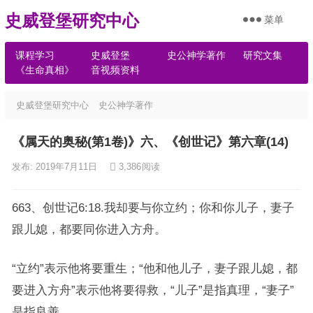
史威登堡研究中心
菜单
课程学习
史威登堡
史公神学著作
研究文集
《生命真相》
音视频资料
史威登堡研究中心
史公神学著作
《属天的奥秘(第1卷)》六、《创世记》第六章(14)
发布: 2019年7月11日
3,386
阅读
663、创世记6:18.我却要与你立约；你和你儿子，妻子
跟儿媳，都要同你进入方舟。
“立约”表示他将要重生；“他和他儿子，妻子跟儿媳，都
要进入方舟”表示他将要得救，“儿子”是指真理，“妻子”
是指良善。