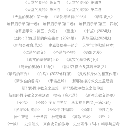
《天堂的奥秘》第五卷
《天堂的奥秘》第四卷
《天堂的奥秘》第三卷
《天堂的奥秘》第二卷
《天堂的奥秘》第一卷
《圣爱与圣智(2025)》
《瑞学要义》
诠释启示录(第一卷)
诠释启示录(第二卷)
诠释启示录(第三、四卷)
诠释启示录（第五、六卷）
《重生》
《十诫》(2024版)
道路：耶稣基督的内在生命（2024版）
离散层级(2024版)
《新教会教育理念》
史威登堡生平简介
天堂与地狱(简释本)
《仁爱的教义》
《圣爱与圣智》
《婚姻之爱》
《真实的基督教(上)》
《真实的基督教(下)》
《属天的奥秘(1-12卷)》
《新耶路撒冷及其属天教义》
《最后的审判》
《白马》(2022修订版)
《灵魂和身体的相互作用》
《新教会的邀请》
《宇宙星球》
新耶路撒冷教义之圣经篇
新耶路撒冷教义之主篇
新耶路撒冷教义之信仰篇
新耶路撒冷教义之生活篇
揭秘《启示录》
《新教会教义纲要》
《圣治》
《圣经》字义与灵义
马太福音内义(一滴水译)
《灵界经历摘录》
《圣经学习指南》
《婚姻》
神性之爱
神性智慧
关于圣言
神迹奇事
《离散层级》
《来生》
《十诫》
史公短文
来自史公的教导
史公著作（6本）精读与思考