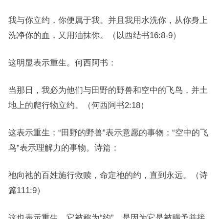
我与你立约，你便属于我。并且我用水洗你，从你身上
洗净你的血，又用油抹你。（以西结书16:8-9）
这明显表示重生。何西阿书：
当那日，我必为他们与田野的野兽和空中的飞鸟，并土
地上的爬行物立约。（何西阿书2:18）
这表示重生；“田野的野兽”表示意愿的事物；“空中的飞
鸟”表示理解力的事物。诗篇：
祂向祂的百姓施行救赎，命定祂的约，直到永远。（诗
篇111:9）
这也表示重生。它被称为“约”，是因为它是被赐予并接