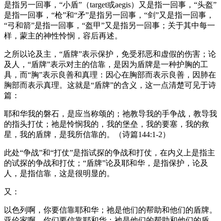
是指另一回事，“小盾”（target或aegis）又是指一回事，“头盔”
是指一回事，“枪”和“矛”是指另一回事，“剑”又是指一回事，
“弓和箭”是指一回事，“盔甲”又是指另一回事；关于其中每一
样，蒙主的神性怜悯，容后再述。
之所以论及主，“盾牌”表示保护，免受邪恶和虚假的伤害；论
及人，“盾牌”表示对主的信靠，是因为盾牌是一种护胸的工
具，而“胸”表示良善和真理：因心在胸部而表示良善，因肺在
胸部而表示真理。这就是“盾牌”的含义，这一点清楚可见于诗
篇：
耶和华我的磐石，是应当称颂的；祂教导我的手争战，教导我
的指头打仗；祂是怜悯我的，我的堡垒，我的要塞，我的救
星，我的盾牌，是我所信靠的。（诗篇144:1-2）
此处“争战”和“打仗”是指试探的争战和打仗，在内义上是指主
的试探的争战和打仗；“盾牌”论及耶和华，是指保护，论及
人，是指信靠，这是很明显的。
又：
以色列啊，你要信靠耶和华；祂是他们的帮助和他们的盾牌。
亚伦家啊，你们要信靠耶和华；祂是他们的帮助和他们的盾