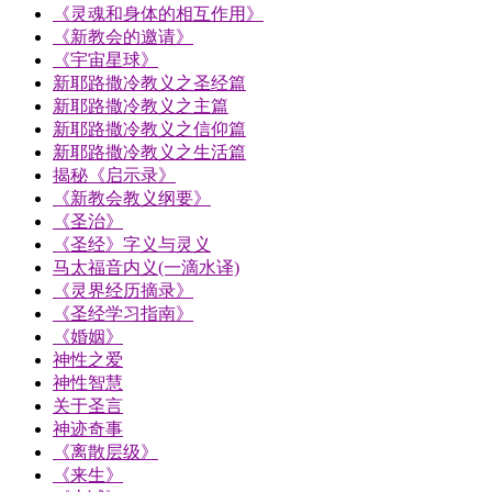
《灵魂和身体的相互作用》
《新教会的邀请》
《宇宙星球》
新耶路撒冷教义之圣经篇
新耶路撒冷教义之主篇
新耶路撒冷教义之信仰篇
新耶路撒冷教义之生活篇
揭秘《启示录》
《新教会教义纲要》
《圣治》
《圣经》字义与灵义
马太福音内义(一滴水译)
《灵界经历摘录》
《圣经学习指南》
《婚姻》
神性之爱
神性智慧
关于圣言
神迹奇事
《离散层级》
《来生》