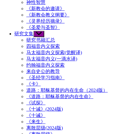
神性智慧
《新教会的邀请》
《新教会教义纲要》
《灵界经历摘录》
《圣爱与圣智》
研究文集
Show
sub
研究书籍汇总
menu
四福音内义探索
马太福音内义探索(觉醒译)
马太福音内义(一滴水译)
约翰福音内义探索
来自史公的教导
《圣经学习指南》
《卡》
道路：耶稣基督的内在生命（2024版）
《道路：耶稣基督的内在生命》
《试探》
《十诫》(2024版)
《十诫》
《来生》
离散层级(2024版)