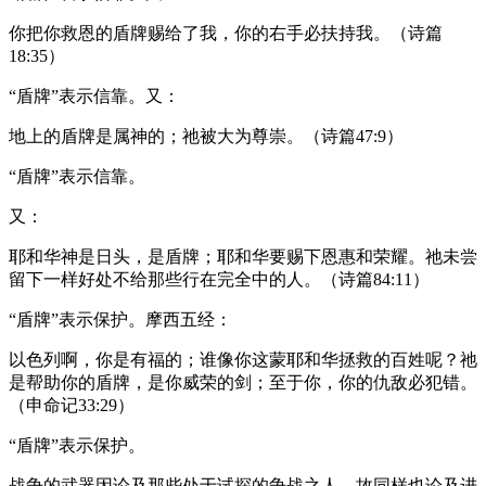
你把你救恩的盾牌赐给了我，你的右手必扶持我。（诗篇
18:35）
“盾牌”表示信靠。又：
地上的盾牌是属神的；祂被大为尊崇。（诗篇47:9）
“盾牌”表示信靠。
又：
耶和华神是日头，是盾牌；耶和华要赐下恩惠和荣耀。祂未尝
留下一样好处不给那些行在完全中的人。（诗篇84:11）
“盾牌”表示保护。摩西五经：
以色列啊，你是有福的；谁像你这蒙耶和华拯救的百姓呢？祂
是帮助你的盾牌，是你威荣的剑；至于你，你的仇敌必犯错。
（申命记33:29）
“盾牌”表示保护。
战争的武器因论及那些处于试探的争战之人，故同样也论及进