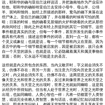
说，耶和华的确与亚伯兰这样说话，并把迦南地作为产业应许
给他。耶和华的确吩咐亚伯兰去安排小母牛、母山羊、公绵
羊、斑鸠和雏鸽，如经上所描述的那样。鸷鸟的确下来落在这
些尸体上。亚伯兰的确沉睡了，并在睡着的时候有可怕的黑
暗；日落的时候，他的确看见冒烟的火炉和烧着的火把从那些
肉块间经过；除此之外还有经上所提到的其它一切细节。这些
事件都是真实的历史，但每一个事件，甚至所发生的最小事件
都具有代表性；描述这些事件的词语，直到一点一划，都有一
个灵义或象征；也就是说，每一个细节都有内义在里面。因为
圣言中的每一个细节都是被启发的，因是被启发的，故只会来
自一个天堂的源头；也就是说，它必隐藏着属天和属灵事物在
里面；否则，它永远不可能是主的圣言。
这些就是内义所包含的东西。当内义敞开时，字义就会消失不
见，仿佛不存在；而另一方面，当注意力只投向历史意义或字
义时，内义就会消失不见，仿佛不存在。这两层意义的关系就
像天堂之光和世界之光的关系，反过来则像世界之光和天堂之
光的关系。当天堂之光出现时，世界之光就如同幽暗，这是我
从经历中所得知的。但当有人处于世界之光时，天堂之光即便
出现，也如同幽暗。人类心智也一样：凡将一切都置于人类智
慧，或说完全依赖人类智慧，换句话说，依赖记忆知识或世俗
知识，即书本学问的人，都视天堂智慧为黑洞；而凡享有天堂