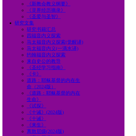
《新教会教义纲要》
《灵界经历摘录》
《圣爱与圣智》
研究文集
研究书籍汇总
四福音内义探索
马太福音内义探索(觉醒译)
马太福音内义(一滴水译)
约翰福音内义探索
来自史公的教导
《圣经学习指南》
《卡》
道路：耶稣基督的内在生
命（2024版）
《道路：耶稣基督的内在
生命》
《试探》
《十诫》(2024版)
《十诫》
《来生》
离散层级(2024版)