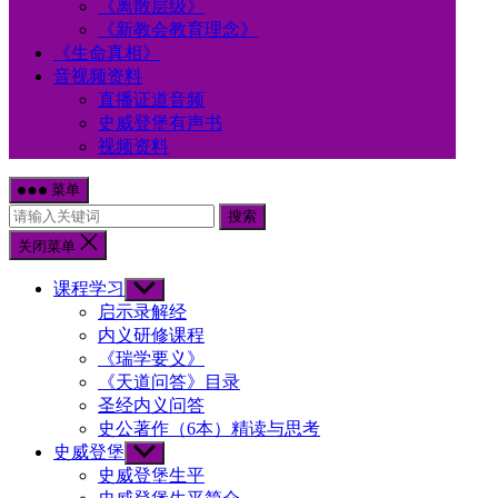
《离散层级》
《新教会教育理念》
《生命真相》
音视频资料
直播证道音频
史威登堡有声书
视频资料
菜单
搜索
关闭菜单
课程学习
Show
sub
启示录解经
menu
内义研修课程
《瑞学要义》
《天道问答》目录
圣经内义问答
史公著作（6本）精读与思考
史威登堡
Show
sub
史威登堡生平
menu