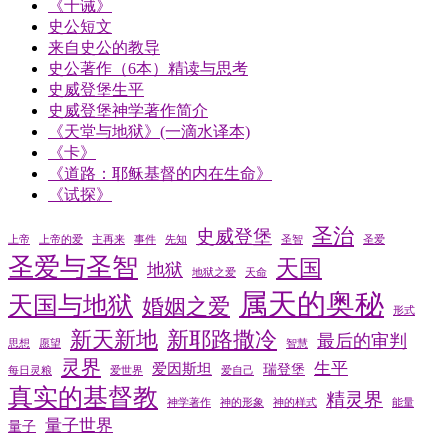
《十诫》
史公短文
来自史公的教导
史公著作（6本）精读与思考
史威登堡生平
史威登堡神学著作简介
《天堂与地狱》(一滴水译本)
《卡》
《道路：耶稣基督的内在生命》
《试探》
圣治
史威登堡
上帝
上帝的爱
主再来
事件
先知
圣智
圣爱
圣爱与圣智
天国
地狱
地狱之爱
天命
属天的奥秘
天国与地狱
婚姻之爱
形式
新天新地
新耶路撒冷
最后的审判
思想
愿望
智慧
灵界
生平
爱因斯坦
瑞登堡
每日灵粮
爱世界
爱自己
真实的基督教
精灵界
神学著作
神的形象
神的样式
能量
量子世界
量子