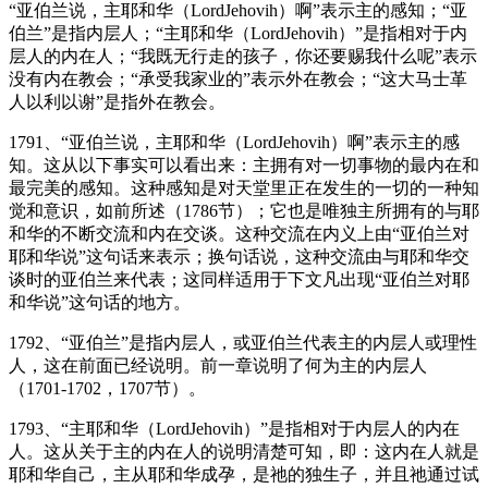
“亚伯兰说，主耶和华（LordJehovih）啊”表示主的感知；“亚
伯兰”是指内层人；“主耶和华（LordJehovih）”是指相对于内
层人的内在人；“我既无行走的孩子，你还要赐我什么呢”表示
没有内在教会；“承受我家业的”表示外在教会；“这大马士革
人以利以谢”是指外在教会。
1791、“亚伯兰说，主耶和华（LordJehovih）啊”表示主的感
知。这从以下事实可以看出来：主拥有对一切事物的最内在和
最完美的感知。这种感知是对天堂里正在发生的一切的一种知
觉和意识，如前所述（1786节）；它也是唯独主所拥有的与耶
和华的不断交流和内在交谈。这种交流在内义上由“亚伯兰对
耶和华说”这句话来表示；换句话说，这种交流由与耶和华交
谈时的亚伯兰来代表；这同样适用于下文凡出现“亚伯兰对耶
和华说”这句话的地方。
1792、“亚伯兰”是指内层人，或亚伯兰代表主的内层人或理性
人，这在前面已经说明。前一章说明了何为主的内层人
（1701-1702，1707节）。
1793、“主耶和华（LordJehovih）”是指相对于内层人的内在
人。这从关于主的内在人的说明清楚可知，即：这内在人就是
耶和华自己，主从耶和华成孕，是祂的独生子，并且祂通过试