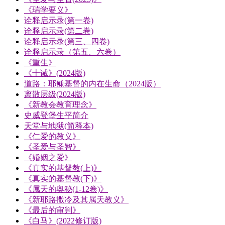
《瑞学要义》
诠释启示录(第一卷)
诠释启示录(第二卷)
诠释启示录(第三、四卷)
诠释启示录（第五、六卷）
《重生》
《十诫》(2024版)
道路：耶稣基督的内在生命（2024版）
离散层级(2024版)
《新教会教育理念》
史威登堡生平简介
天堂与地狱(简释本)
《仁爱的教义》
《圣爱与圣智》
《婚姻之爱》
《真实的基督教(上)》
《真实的基督教(下)》
《属天的奥秘(1-12卷)》
《新耶路撒冷及其属天教义》
《最后的审判》
《白马》(2022修订版)