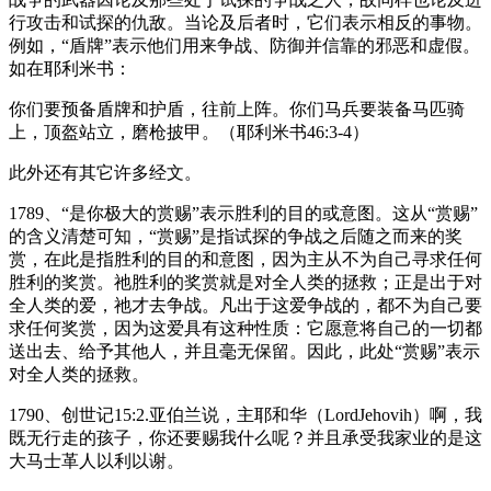
行攻击和试探的仇敌。当论及后者时，它们表示相反的事物。
例如，“盾牌”表示他们用来争战、防御并信靠的邪恶和虚假。
如在耶利米书：
你们要预备盾牌和护盾，往前上阵。你们马兵要装备马匹骑
上，顶盔站立，磨枪披甲。（耶利米书46:3-4）
此外还有其它许多经文。
1789、“是你极大的赏赐”表示胜利的目的或意图。这从“赏赐”
的含义清楚可知，“赏赐”是指试探的争战之后随之而来的奖
赏，在此是指胜利的目的和意图，因为主从不为自己寻求任何
胜利的奖赏。祂胜利的奖赏就是对全人类的拯救；正是出于对
全人类的爱，祂才去争战。凡出于这爱争战的，都不为自己要
求任何奖赏，因为这爱具有这种性质：它愿意将自己的一切都
送出去、给予其他人，并且毫无保留。因此，此处“赏赐”表示
对全人类的拯救。
1790、创世记15:2.亚伯兰说，主耶和华（LordJehovih）啊，我
既无行走的孩子，你还要赐我什么呢？并且承受我家业的是这
大马士革人以利以谢。