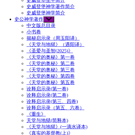
史威登堡生平简介
史威登堡神学著作简介
史威登堡神学简介
史公神学著作
Show
sub
中文版总目录
menu
小书卷
揭秘启示录（周玉阳译）
《天堂与地狱》（遇阳译）
《圣爱与圣智(2025)》
《天堂的奥秘》第一卷
《天堂的奥秘》第二卷
《天堂的奥秘》第三卷
《天堂的奥秘》第四卷
《天堂的奥秘》第五卷
诠释启示录(第一卷)
诠释启示录(第二卷)
诠释启示录(第三、四卷)
诠释启示录（第五、六卷）
《重生》
天堂与地狱(简释本)
《天堂与地狱》(一滴水译本)
《真实的基督教(上)》