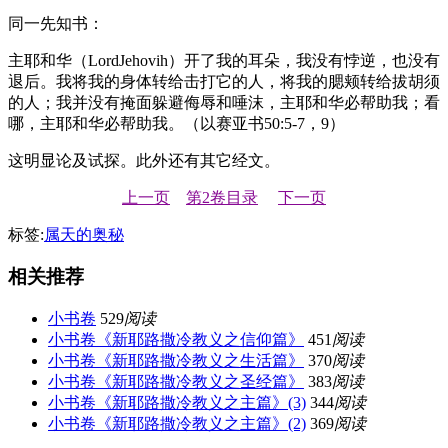
同一先知书：
主耶和华（LordJehovih）开了我的耳朵，我没有悖逆，也没有
退后。我将我的身体转给击打它的人，将我的腮颊转给拔胡须
的人；我并没有掩面躲避侮辱和唾沫，主耶和华必帮助我；看
哪，主耶和华必帮助我。（以赛亚书50:5-7，9）
这明显论及试探。此外还有其它经文。
上一页
第2卷目录
下一页
标签:
属天的奥秘
相关推荐
小书卷
529
阅读
小书卷《新耶路撒冷教义之信仰篇》
451
阅读
小书卷《新耶路撒冷教义之生活篇》
370
阅读
小书卷《新耶路撒冷教义之圣经篇》
383
阅读
小书卷《新耶路撒冷教义之主篇》(3)
344
阅读
小书卷《新耶路撒冷教义之主篇》(2)
369
阅读