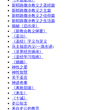
《宇宙星球》
新耶路撒冷教义之圣经篇
新耶路撒冷教义之主篇
新耶路撒冷教义之信仰篇
新耶路撒冷教义之生活篇
揭秘《启示录》
《新教会教义纲要》
《圣治》
《圣经》字义与灵义
马太福音内义(一滴水译)
《灵界经历摘录》
《圣经学习指南》
《婚姻》
神性之爱
神性智慧
关于圣言
神迹奇事
《离散层级》
《来生》
《十诫》
史公短文
来自史公的教导