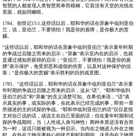
智慧的人都发现人类智慧简单而模糊，它若没有天堂的光线在
里面，就如同幽暗。
1784、创世记15:1.这些话以后，耶和华的话在异象中临到亚伯
兰，说，亚伯兰，不要惧怕！我是你的盾牌，是你极大的赏
赐。
“这些话以后，耶和华的话在异象中临到亚伯兰”表示童年时期
的争战过后随之而来的启示；“异象”表示至内在的启示，也就
是通过感知所获得的启示；“亚伯兰，不要惧怕！我是你的盾
牌”表示保护，免受邪恶和虚假的伤害，以及对这种保护的信
靠；“是你极大的赏赐”表示胜利的目的或意图。
1785、“这些话以后，耶和华的话在异象中临到亚伯兰”表示童
年时期的争战过后随之而来的启示，这从“话”、“耶和华临到
亚伯兰的话”和“异象”的含义清楚可知。在希伯来语，“话”表
示真实的事，或实际的事，在此表示已经完成的事，即前一章
所描述的主的试探的争战。“耶和华临到亚伯兰的话”仅仅是指
主对自己说的话，或说主在自己里面的话；但在童年时期和试
探的争战期间，当（人性或人身与神性）两种本质还没有合而
为一时，这话只能被视为一种启示。当内在之物进入外在之物
时，在外在之物远离核心的状态和时刻期间，这是内在之物显