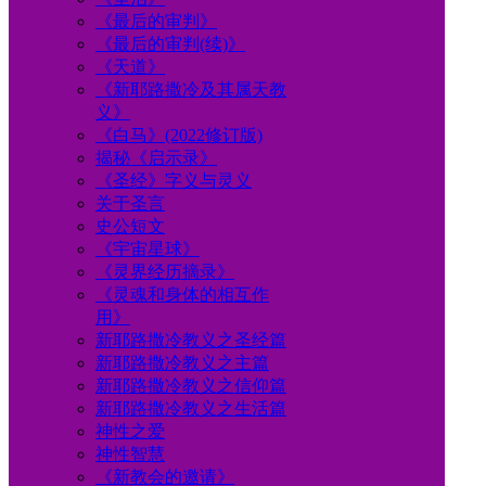
《最后的审判》
《最后的审判(续)》
《天道》
《新耶路撒冷及其属天教
义》
《白马》(2022修订版)
揭秘《启示录》
《圣经》字义与灵义
关于圣言
史公短文
《宇宙星球》
《灵界经历摘录》
《灵魂和身体的相互作
用》
新耶路撒冷教义之圣经篇
新耶路撒冷教义之主篇
新耶路撒冷教义之信仰篇
新耶路撒冷教义之生活篇
神性之爱
神性智慧
《新教会的邀请》