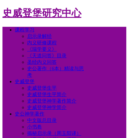
史威登堡研究中心
课程学习
启示录解经
内义研修课程
《瑞学要义》
《天道问答》目录
圣经内义问答
史公著作（6本）精读与思
考
史威登堡
史威登堡生平
史威登堡生平简介
史威登堡神学著作简介
史威登堡神学简介
史公神学著作
中文版总目录
小书卷
揭秘启示录（周玉阳译）