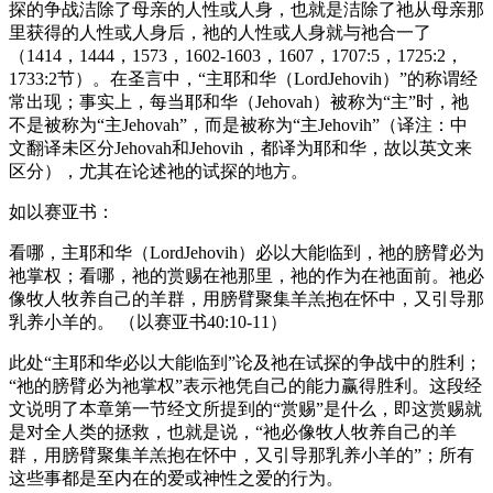
探的争战洁除了母亲的人性或人身，也就是洁除了祂从母亲那
里获得的人性或人身后，祂的人性或人身就与祂合一了
（1414，1444，1573，1602-1603，1607，1707:5，1725:2，
1733:2节）。在圣言中，“主耶和华（LordJehovih）”的称谓经
常出现；事实上，每当耶和华（Jehovah）被称为“主”时，祂
不是被称为“主Jehovah”，而是被称为“主Jehovih”（译注：中
文翻译未区分Jehovah和Jehovih，都译为耶和华，故以英文来
区分），尤其在论述祂的试探的地方。
如以赛亚书：
看哪，主耶和华（LordJehovih）必以大能临到，祂的膀臂必为
祂掌权；看哪，祂的赏赐在祂那里，祂的作为在祂面前。祂必
像牧人牧养自己的羊群，用膀臂聚集羊羔抱在怀中，又引导那
乳养小羊的。 （以赛亚书40:10-11）
此处“主耶和华必以大能临到”论及祂在试探的争战中的胜利；
“祂的膀臂必为祂掌权”表示祂凭自己的能力赢得胜利。这段经
文说明了本章第一节经文所提到的“赏赐”是什么，即这赏赐就
是对全人类的拯救，也就是说，“祂必像牧人牧养自己的羊
群，用膀臂聚集羊羔抱在怀中，又引导那乳养小羊的”；所有
这些事都是至内在的爱或神性之爱的行为。