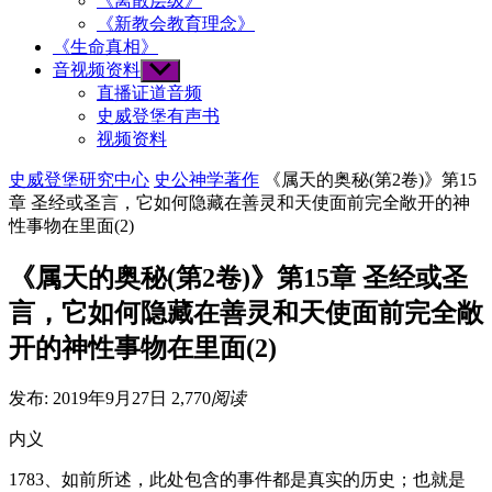
《离散层级》
《新教会教育理念》
《生命真相》
音视频资料
Show
sub
直播证道音频
menu
史威登堡有声书
视频资料
史威登堡研究中心
史公神学著作
《属天的奥秘(第2卷)》第15
章 圣经或圣言，它如何隐藏在善灵和天使面前完全敞开的神
性事物在里面(2)
《属天的奥秘(第2卷)》第15章 圣经或圣
言，它如何隐藏在善灵和天使面前完全敞
开的神性事物在里面(2)
发布: 2019年9月27日
2,770
阅读
内义
1783、如前所述，此处包含的事件都是真实的历史；也就是