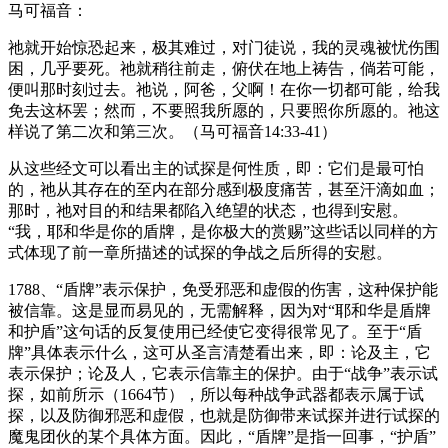
马可福音：
祂就开始惊恐起来，极其难过，对门徒说，我的灵魂被忧伤围
困，几乎要死。祂就稍往前走，俯伏在地上祷告，倘若可能，
便叫那时刻过去。祂说，阿爸，父啊！在你一切都可能，给我
免去这杯罢；然而，不要照我所愿的，只要照你所愿的。祂这
样说了第二次和第三次。（马可福音14:33-41）
从这些经文可以看出主的试探是何性质，即：它们是最可怕
的，祂从其存在的至内在部分感到极度痛苦，甚至汗滴如血；
那时，祂对目的和结果都陷入绝望的状态，也得到安慰。
“我，耶和华是你的盾牌，是你极大的赏赐”这些话以同样的方
式体现了前一章所描述的试探的争战之后所得的安慰。
1788、“盾牌”表示保护，免受邪恶和虚假的伤害，这种保护能
被信靠。这是显而易见的，无需解释，因为对“耶和华是盾牌
和护盾”这句话的反复使用已经使它变得很常见了。至于“盾
牌”具体表示什么，这可从圣言清楚看出来，即：论及主，它
表示保护；论及人，它表示信靠主的保护。由于“战争”表示试
探，如前所示（1664节），所以每种战争武器都表示属于试
探，以及防御邪恶和虚假，也就是防御带来试探并进行试探的
魔鬼团伙的某个具体方面。因此，“盾牌”是指一回事，“护盾”