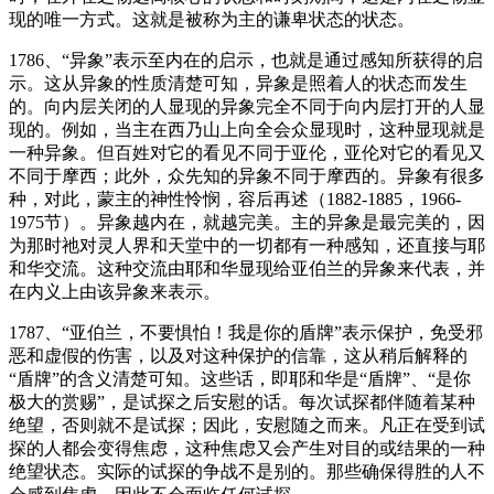
现的唯一方式。这就是被称为主的谦卑状态的状态。
1786、“异象”表示至内在的启示，也就是通过感知所获得的启
示。这从异象的性质清楚可知，异象是照着人的状态而发生
的。向内层关闭的人显现的异象完全不同于向内层打开的人显
现的。例如，当主在西乃山上向全会众显现时，这种显现就是
一种异象。但百姓对它的看见不同于亚伦，亚伦对它的看见又
不同于摩西；此外，众先知的异象不同于摩西的。异象有很多
种，对此，蒙主的神性怜悯，容后再述（1882-1885，1966-
1975节）。异象越内在，就越完美。主的异象是最完美的，因
为那时祂对灵人界和天堂中的一切都有一种感知，还直接与耶
和华交流。这种交流由耶和华显现给亚伯兰的异象来代表，并
在内义上由该异象来表示。
1787、“亚伯兰，不要惧怕！我是你的盾牌”表示保护，免受邪
恶和虚假的伤害，以及对这种保护的信靠，这从稍后解释的
“盾牌”的含义清楚可知。这些话，即耶和华是“盾牌”、“是你
极大的赏赐”，是试探之后安慰的话。每次试探都伴随着某种
绝望，否则就不是试探；因此，安慰随之而来。凡正在受到试
探的人都会变得焦虑，这种焦虑又会产生对目的或结果的一种
绝望状态。实际的试探的争战不是别的。那些确保得胜的人不