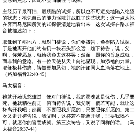
会感到焦虑，因此不会面临任何试探。
主经历了最可怕、最残酷的试探，所以也不可避免地陷入绝望
的状态；祂凭自己的能力驱散并战胜了这些状态；这一点从祂
在客西马尼园所受的试探很清楚地看出来，这次试探在路加福
音被描述如下：
耶稣到了那地方，就对门徒说，你们要祷告，免得陷入试探。
于是祂离开他们约有扔一块石头那么远，跪下祷告，说，父
啊，你若愿意，就给我免去这杯罢；然而，愿你的旨意成就，
而非我的意愿。有一位天使从天上向祂显现，加添祂的力量。
耶稣极其伤痛，祷告更加恳切，祂的汗如同大血滴落在地上。
（路加福音22:40-45）
马太福音：
祂就开始忧愁难过，便对门徒说，我的灵魂甚是忧伤，几乎要
死。祂就稍往前走，俯面祷告说，我父啊，倘若可能，就让这
杯离开我吧；然而，不要照我所愿的，只要照你所愿的。第二
次又走开祷告说，我父啊，这杯若不能离开我，非要我喝不
可，就愿你的旨意成就。第三次祷告，又说了同样的话。（马
太福音26:37-44）