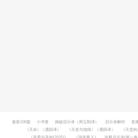
最新100篇
小书卷
揭秘启示录（周玉阳译）
启示录解经
直
《天命》（遇阳译）
《天堂与地狱》（遇阳译）
《天堂的
《圣爱与圣智(2025)》
《瑞学要义》
诠释启示录(第一卷