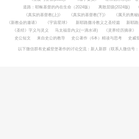
道路：耶稣基督的内在生命（2024版）
离散层级(2024版)
《真实的基督教(上)》
《真实的基督教(下)》
《属天的奥秘(1
《新教会的邀请》
《宇宙星球》
新耶路撒冷教义之圣经篇
新耶路
《圣经》字义与灵义
马太福音内义(一滴水译)
《灵界经历摘录》
史公短文
来自史公的教导
史公著作（6本）精读与思考
史威
以下微信群有史威登堡著作的讨论交流：新人新群（联系人微信号：taochenw