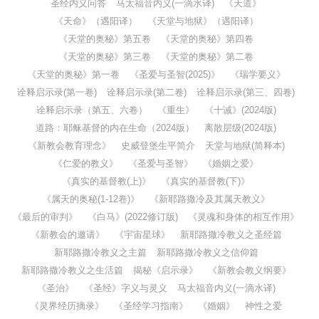
圣经内义问答
马太福音内义(一滴水译)
《天道》
《天命》（遇阳译）
《天堂与地狱》（遇阳译）
《天堂的奥秘》第五卷
《天堂的奥秘》第四卷
《天堂的奥秘》第三卷
《天堂的奥秘》第二卷
《天堂的奥秘》第一卷
《圣爱与圣智(2025)》
《瑞学要义》
诠释启示录(第一卷)
诠释启示录(第二卷)
诠释启示录(第三、四卷)
诠释启示录（第五、六卷）
《重生》
《十诫》(2024版)
道路：耶稣基督的内在生命（2024版）
离散层级(2024版)
《新教会教育理念》
史威登堡生平简介
天堂与地狱(简释本)
《仁爱的教义》
《圣爱与圣智》
《婚姻之爱》
《真实的基督教(上)》
《真实的基督教(下)》
《属天的奥秘(1-12卷)》
《新耶路撒冷及其属天教义》
《最后的审判》
《白马》(2022修订版)
《灵魂和身体的相互作用》
《新教会的邀请》
《宇宙星球》
新耶路撒冷教义之圣经篇
新耶路撒冷教义之主篇
新耶路撒冷教义之信仰篇
新耶路撒冷教义之生活篇
揭秘《启示录》
《新教会教义纲要》
《圣治》
《圣经》字义与灵义
马太福音内义(一滴水译)
《灵界经历摘录》
《圣经学习指南》
《婚姻》
神性之爱