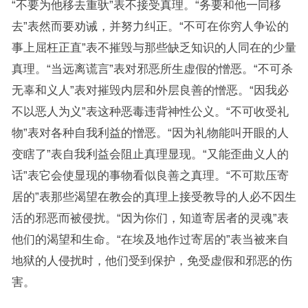
“不要为他移去重驮”表不接受真理。“务要和他一同移
去”表然而要劝诫，并努力纠正。“不可在你穷人争讼的
事上屈枉正直”表不摧毁与那些缺乏知识的人同在的少量
真理。“当远离谎言”表对邪恶所生虚假的憎恶。“不可杀
无辜和义人”表对摧毁内层和外层良善的憎恶。“因我必
不以恶人为义”表这种恶毒违背神性公义。“不可收受礼
物”表对各种自我利益的憎恶。“因为礼物能叫开眼的人
变瞎了”表自我利益会阻止真理显现。“又能歪曲义人的
话”表它会使显现的事物看似良善之真理。“不可欺压寄
居的”表那些渴望在教会的真理上接受教导的人必不因生
活的邪恶而被侵扰。“因为你们，知道寄居者的灵魂”表
他们的渴望和生命。“在埃及地作过寄居的”表当被来自
地狱的人侵扰时，他们受到保护，免受虚假和邪恶的伤
害。