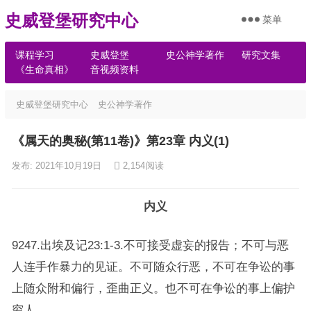
史威登堡研究中心
菜单
课程学习
史威登堡
史公神学著作
研究文集
《生命真相》
音视频资料
史威登堡研究中心
史公神学著作
《属天的奥秘(第11卷)》第23章 内义(1)
发布: 2021年10月19日
2,154
阅读
内义
9247.出埃及记23:1-3.不可接受虚妄的报告；不可与恶
人连手作暴力的见证。不可随众行恶，不可在争讼的事
上随众附和偏行，歪曲正义。也不可在争讼的事上偏护
穷人。