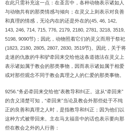
在此只需补充这一点：在圣言中，各种动物表示诸如人
与动物共有的那类情感与倾向；在灵义上则表示对良善
和真理的情感，无论内在的还是外在的(45, 46, 142,
143, 246, 714, 715, 776, 2179, 2180, 2781, 3218, 3519,
5198, 9090节)；因此，动物照着它们的灵义而用于祭祀
(1823, 2180, 2805, 2807, 2830, 3519节)。因此，关于将
走迷的仇敌的牛和驴牵回来交给他这条道德法在灵义上
表示诸如属于教会的那类事物，因而表示诸如属于相爱
或对那些观念不同于教会真理之人的仁爱的那类事物。
9256.“务必牵回来交给他”表教导和纠正。这从“牵回来”
的含义清楚可知，“牵回来”当论及教会外那些处于不纯
正的良善和真理之人时，是指教导和纠正；因为他们以
这种方式被带回来。主在马太福音中的话也表示要向那
些在教会之外的人行善：