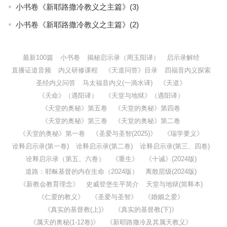
小书卷《新耶路撒冷教义之主篇》(3)
小书卷《新耶路撒冷教义之主篇》(2)
最新100篇
小书卷
揭秘启示录（周玉阳译）
启示录解经
直播证道音频
内义研修课程
《天道问答》目录
四福音内义探索
圣经内义问答
马太福音内义(一滴水译)
《天道》
《天命》（遇阳译）
《天堂与地狱》（遇阳译）
《天堂的奥秘》第五卷
《天堂的奥秘》第四卷
《天堂的奥秘》第三卷
《天堂的奥秘》第二卷
《天堂的奥秘》第一卷
《圣爱与圣智(2025)》
《瑞学要义》
诠释启示录(第一卷)
诠释启示录(第二卷)
诠释启示录(第三、四卷)
诠释启示录（第五、六卷）
《重生》
《十诫》(2024版)
道路：耶稣基督的内在生命（2024版）
离散层级(2024版)
《新教会教育理念》
史威登堡生平简介
天堂与地狱(简释本)
《仁爱的教义》
《圣爱与圣智》
《婚姻之爱》
《真实的基督教(上)》
《真实的基督教(下)》
《属天的奥秘(1-12卷)》
《新耶路撒冷及其属天教义》