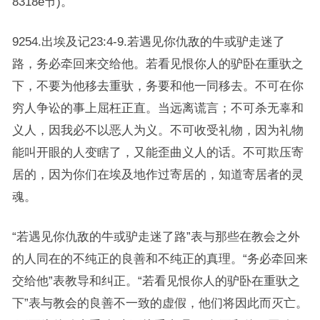
8318e节)。
9254.出埃及记23:4-9.若遇见你仇敌的牛或驴走迷了
路，务必牵回来交给他。若看见恨你人的驴卧在重驮之
下，不要为他移去重驮，务要和他一同移去。不可在你
穷人争讼的事上屈枉正直。当远离谎言；不可杀无辜和
义人，因我必不以恶人为义。不可收受礼物，因为礼物
能叫开眼的人变瞎了，又能歪曲义人的话。不可欺压寄
居的，因为你们在埃及地作过寄居的，知道寄居者的灵
魂。
“若遇见你仇敌的牛或驴走迷了路”表与那些在教会之外
的人同在的不纯正的良善和不纯正的真理。“务必牵回来
交给他”表教导和纠正。“若看见恨你人的驴卧在重驮之
下”表与教会的良善不一致的虚假，他们将因此而灭亡。