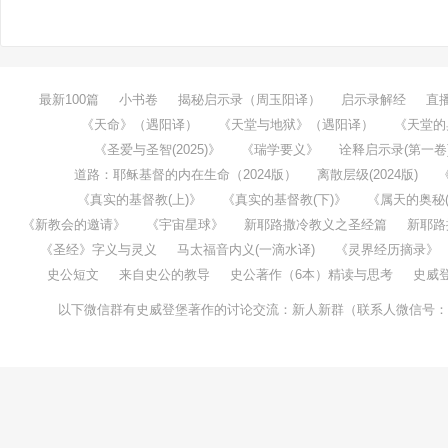
最新100篇
小书卷
揭秘启示录（周玉阳译）
启示录解经
直
《天命》（遇阳译）
《天堂与地狱》（遇阳译）
《天堂的
《圣爱与圣智(2025)》
《瑞学要义》
诠释启示录(第一卷
道路：耶稣基督的内在生命（2024版）
离散层级(2024版)
《真实的基督教(上)》
《真实的基督教(下)》
《属天的奥秘(1
《新教会的邀请》
《宇宙星球》
新耶路撒冷教义之圣经篇
新耶路
《圣经》字义与灵义
马太福音内义(一滴水译)
《灵界经历摘录》
史公短文
来自史公的教导
史公著作（6本）精读与思考
史威
以下微信群有史威登堡著作的讨论交流：新人新群（联系人微信号：taochenw