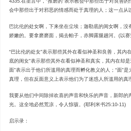
4335.在圣言中，“推磨的”表示教会中那些出于对良
会中那些出于对邪恶的情感而处于真理的人；这一点从
巴比伦的处女啊，下来坐在尘埃；迦勒底的闺女啊，没
娇嫩的。要拿磨磨面，揭去帕子，赤脚露腿趟河。(以赛亚书4
“巴比伦的处女”表示那些其外在看似神圣和良善，其内在是亵渎
底的闺女”表示那些其外在看似神圣和真实，其内在却是亵渎和虚
面”表示出于他们所滥用的真理而孵化教义的人；“面”
真理，但在反面意义上表示他们为了迷惑人所滥用的真
我要从他们中间除掉欢喜的声音和快乐的声音，新郎的
光。这全地必然荒凉，令人惊骇。(耶利米书25:10-11)
启示录：