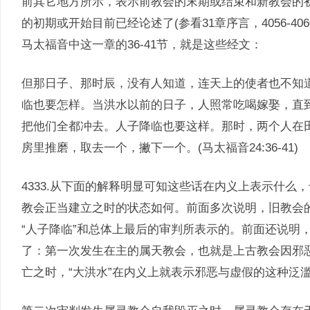
前其它地方所示，表示前教会的末期或结束和新教会的
的初期或开始目前已经论述了(参看31章序言，4056-4060
马太福音中这一章的36-41节，就是这些经文：
但那日子、那时辰，没有人知道，连天上的使者也不知
临也要怎样。当洪水以前的日子，人照常吃喝嫁娶，直
把他们全都冲去。人子降临也要这样。那时，两个人在
房里推磨，取去一个，撇下一个。(马太福音24:36-41)
4333.从下面的解释明显可知这些话在内义上表示什
教会正当建立之时的状态如何。前面多次说明，旧教会的
“人子降临”和总体上最后的审判所表示的。前面还说明
了：第一次发生在主的属天教会，也就是上古教会因邪
亡之时，“大洪水”在内义上就表示邪恶与虚假的这种泛