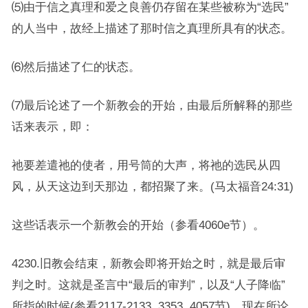
⑸由于信之真理和爱之良善仍存留在某些被称为“选民”
的人当中，故经上描述了那时信之真理所具有的状态。
⑹然后描述了仁的状态。
⑺最后论述了一个新教会的开始，由最后所解释的那些
话来表示，即：
祂要差遣祂的使者，用号筒的大声，将祂的选民从四
风，从天这边到天那边，都招聚了来。(马太福音24:31)
这些话表示一个新教会的开始（参看4060e节）。
4230.旧教会结束，新教会即将开始之时，就是最后审
判之时。这就是圣言中“最后的审判”，以及“人子降临”
所指的时候(参看2117-2133, 3353, 4057节)。现在所论