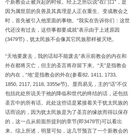
个新教会正被兴起的时候。经上之所以说“在门口”，是
因为属世层的良善及其真理是人正在重生、变成教会之
时，首先被引入他里面的事物。“我实在告诉你们：这世
代还没有过去，这些事都要成就”表示由于上述原因
(3479节)，犹太民族不会像其它民族那样被灭绝。
“天地要废去，我的话却不能废去”表示前教会的内在和
外在都将灭亡，但主的圣言将存留下来。“天”是指教会
的内在，“地”是指教会的外在(参看82, 1411, 1733,
1850, 2117, 2118, 3355e节)。显而易见，主的“话”不仅
包括此处所说关于祂的降临和世代的终结的话，还包括
圣言中的所有话。此处这些话是紧接着关于犹太民族的
话而说的，因为犹太民族是为了圣言的缘故而得以保存
的，这一点从前面所提到的章节(即3479节)可以看出
来。综上所述，明显可知，这几节预言了一个新教会的