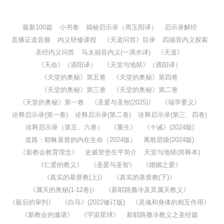
最新100篇
小书卷
揭秘启示录（周玉阳译）
启示录解经
直播证道音频
内义研修课程
《天道问答》目录
四福音内义探索
圣经内义问答
马太福音内义(一滴水译)
《天道》
《天命》（遇阳译）
《天堂与地狱》（遇阳译）
《天堂的奥秘》第五卷
《天堂的奥秘》第四卷
《天堂的奥秘》第三卷
《天堂的奥秘》第二卷
《天堂的奥秘》第一卷
《圣爱与圣智(2025)》
《瑞学要义》
诠释启示录(第一卷)
诠释启示录(第二卷)
诠释启示录(第三、四卷)
诠释启示录（第五、六卷）
《重生》
《十诫》(2024版)
道路：耶稣基督的内在生命（2024版）
离散层级(2024版)
《新教会教育理念》
史威登堡生平简介
天堂与地狱(简释本)
《仁爱的教义》
《圣爱与圣智》
《婚姻之爱》
《真实的基督教(上)》
《真实的基督教(下)》
《属天的奥秘(1-12卷)》
《新耶路撒冷及其属天教义》
《最后的审判》
《白马》(2022修订版)
《灵魂和身体的相互作用》
《新教会的邀请》
《宇宙星球》
新耶路撒冷教义之圣经篇