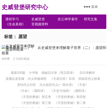
史威登堡研究中心
菜单
课程学习
史威登堡
史公神学著作
研究文集
《生命真相》
音视频资料
标签：
愿望
从史威登堡来理解量子世界（二）：愿望和
能量
668
赞
3,892
阅读
最新100篇
小书卷
揭秘启示录（周玉阳译）
启示录解经
直播证道音频
内义研修课程
《天道问答》目录
四福音内义探索
圣经内义问答
马太福音内义(一滴水译)
《天道》
《天命》（遇阳译）
《天堂与地狱》（遇阳译）
《天堂的奥秘》第五卷
《天堂的奥秘》第四卷
《天堂的奥秘》第三卷
《天堂的奥秘》第二卷