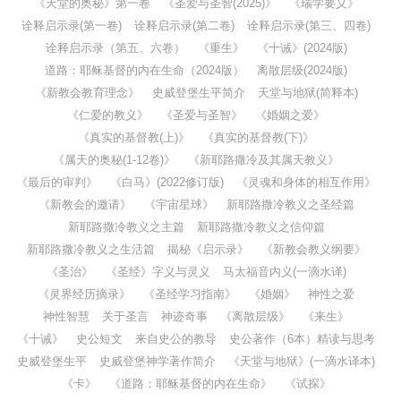
《天堂的奥秘》第一卷
《圣爱与圣智(2025)》
《瑞学要义》
诠释启示录(第一卷)
诠释启示录(第二卷)
诠释启示录(第三、四卷)
诠释启示录（第五、六卷）
《重生》
《十诫》(2024版)
道路：耶稣基督的内在生命（2024版）
离散层级(2024版)
《新教会教育理念》
史威登堡生平简介
天堂与地狱(简释本)
《仁爱的教义》
《圣爱与圣智》
《婚姻之爱》
《真实的基督教(上)》
《真实的基督教(下)》
《属天的奥秘(1-12卷)》
《新耶路撒冷及其属天教义》
《最后的审判》
《白马》(2022修订版)
《灵魂和身体的相互作用》
《新教会的邀请》
《宇宙星球》
新耶路撒冷教义之圣经篇
新耶路撒冷教义之主篇
新耶路撒冷教义之信仰篇
新耶路撒冷教义之生活篇
揭秘《启示录》
《新教会教义纲要》
《圣治》
《圣经》字义与灵义
马太福音内义(一滴水译)
《灵界经历摘录》
《圣经学习指南》
《婚姻》
神性之爱
神性智慧
关于圣言
神迹奇事
《离散层级》
《来生》
《十诫》
史公短文
来自史公的教导
史公著作（6本）精读与思考
史威登堡生平
史威登堡神学著作简介
《天堂与地狱》(一滴水译本)
《卡》
《道路：耶稣基督的内在生命》
《试探》