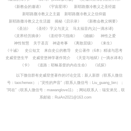
《新教会的邀请》
《宇宙星球》
新耶路撒冷教义之圣经篇
新耶路撒冷教义之主篇
新耶路撒冷教义之信仰篇
新耶路撒冷教义之生活篇
揭秘《启示录》
《新教会教义纲要》
《圣治》
《圣经》字义与灵义
马太福音内义(一滴水译)
《灵界经历摘录》
《圣经学习指南》
《婚姻》
神性之爱
神性智慧
关于圣言
神迹奇事
《离散层级》
《来生》
《十诫》
史公短文
来自史公的教导
史公著作（6本）精读与思考
史威登堡生平
史威登堡神学著作简介
《天堂与地狱》(一滴水译本)
《卡》
《道路：耶稣基督的内在生命》
《试探》
以下微信群有史威登堡著作的讨论交流：新人新群（联系人微信
号：taochenwx）；“灵性的声音”（联系人微信号：Liu_guang_bin）；
“同在”（联系人微信号：mawanglove11）；网站联系人：瑞安弟兄，联
系邮箱：RuiAn2021@163.com