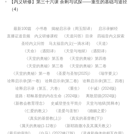
【内义研修】第三十六课 余剩与试探——重生的基础与途径
（4）
最新100篇
小书卷
揭秘启示录（周玉阳译）
启示录解经
直播证道音频
内义研修课程
《天道问答》目录
四福音内义探索
圣经内义问答
马太福音内义(一滴水译)
《天道》
《天命》（遇阳译）
《天堂与地狱》（遇阳译）
《天堂的奥秘》第五卷
《天堂的奥秘》第四卷
《天堂的奥秘》第三卷
《天堂的奥秘》第二卷
《天堂的奥秘》第一卷
《圣爱与圣智(2025)》
《瑞学要义》
诠释启示录(第一卷)
诠释启示录(第二卷)
诠释启示录(第三、四卷)
诠释启示录（第五、六卷）
《重生》
《十诫》(2024版)
道路：耶稣基督的内在生命（2024版）
离散层级(2024版)
《新教会教育理念》
史威登堡生平简介
天堂与地狱(简释本)
《仁爱的教义》
《圣爱与圣智》
《婚姻之爱》
《真实的基督教(上)》
《真实的基督教(下)》
《属天的奥秘(1-12卷)》
《新耶路撒冷及其属天教义》
《最后的审判》
《白马》(2022修订版)
《灵魂和身体的相互作用》