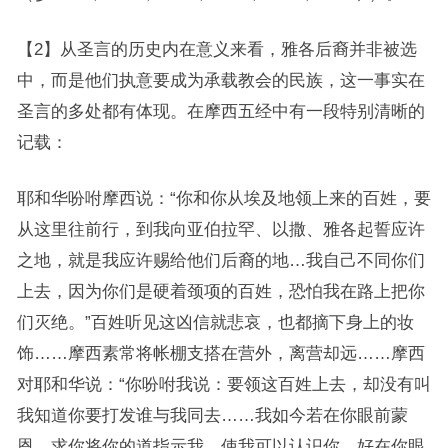
【2】从圣言的历史内在意义来看，雅各后裔并非被选
中，而是他们执意要成为承载教会的民族，这一事实在
圣言的多处都有体现。在摩西五经中有一段特别清晰的
记载：
耶和华吩咐摩西说：“你和你从埃及地领上来的百姓，要
从这里往前行，到我向亚伯拉罕、以撒、雅各起誓应许
之地，就是我应许赐给他们后裔的地…我自己不同你们
上去，因为你们是硬着颈项的百姓，恐怕我在路上把你
们灭绝。”百姓听见这凶信就悲哀，也都摘下身上的妆
饰……摩西素常将帐棚支搭在营外，离营却远……摩西
对耶和华说：“你吩咐我说：要领这百姓上去，却没有叫
我知道你要打发谁与我同去……我如今若在你眼前蒙
恩，求你将你的道指示我，使我可以认识你，好在你眼