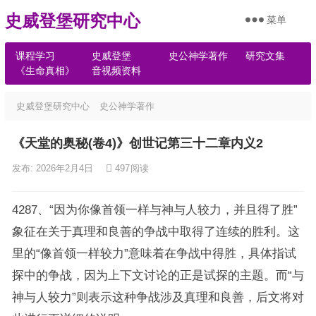
史威登堡研究中心
菜单
课程学习
史威登堡
史公神学著作
研究文集
《生命真相》
音视频资料
史威登堡研究中心
史公神学著作
《天堂的奥秘(卷4)》创世记第三十二章内义2
发布: 2026年2月4日
497
阅读
4287、“因为你像首领一样与神与人较力，并且得了胜”
象征在关于真理和良善的争战中取得了连续的胜利。这
里的“像首领一样较力”意味着在争战中得胜，具体指试
探中的争战，因为上下文讨论的正是试探的主题。而“与
神与人较力”则表示这种争战涉及真理和良善，后文将对