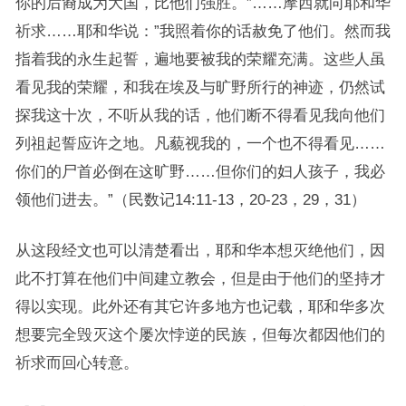
你的后裔成为大国，比他们强胜。”……摩西就向耶和华
祈求……耶和华说：”我照着你的话赦免了他们。然而我
指着我的永生起誓，遍地要被我的荣耀充满。这些人虽
看见我的荣耀，和我在埃及与旷野所行的神迹，仍然试
探我这十次，不听从我的话，他们断不得看见我向他们
列祖起誓应许之地。凡藐视我的，一个也不得看见……
你们的尸首必倒在这旷野……但你们的妇人孩子，我必
领他们进去。”（民数记14:11-13，20-23，29，31）
从这段经文也可以清楚看出，耶和华本想灭绝他们，因
此不打算在他们中间建立教会，但是由于他们的坚持才
得以实现。此外还有其它许多地方也记载，耶和华多次
想要完全毁灭这个屡次悖逆的民族，但每次都因他们的
祈求而回心转意。