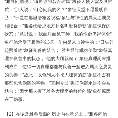
“雅各问他说：’请将你的名告诉我'”象征天使天堂及其性
质；”那人说：’何必问我的名？'”象征天堂不愿显明自
己；”于是在那里给雅各祝福”象征与神性的属天之属灵
相结合；”雅各便给那地方起名叫毗努伊勒”象征试探的
状态；”意思说：’我面对面见了神，我的性命仍得保全'”
象征他承受了极重的试探，仿佛是来自神性的；”日头升
起照着他”象征良善的结合；”雅各经过毗努伊勒”象征真
理在良善中的状态；”他的大腿就瘸了”象征真理尚未排
列成序，使得一切真理都能与良善一起进入属天之属灵
的良善；”故此，以色列人不吃大腿窝的筋”象征不占有
那些包含伪谬的事物；”直到今日”象征伪谬永远不会被
结合；”因为那人摸了雅各大腿窝的移位的筋”象征原因
在于伪谬。
【2】在论及雅各后裔的历史内在意义上，”雅各问他