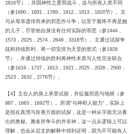
2816节），并因神性之爱而战斗，这与所有人类不同
（参1690，1691，1789，1812，1813，1820节）。主
与从母亲遗传而来的邪恶作斗争，以至于最终不再是她
的儿子，尽管他自身没有任何实际的罪恶（参1444，
1573，2025，2574，2649，3318节）。主通过试探争
战和持续胜利，将一切安排为天堂的形式（参1928
节），并通过持续的胜利将神性本质与人性完全联合
（参1616，1737，1813，1921，2025，2026，2500，
2523，2632，2776节）。
【4】主在人的身上承受试探，并征服邪恶与地狱（参
987，1663，1692节）。所谓“与神和人较力”，实际上
是指在真理与良善方面的试探，这是一种从字面无法看
出的奥秘。雅各所争斗的并非神，这一点从逻辑上可以
理解，也会从后文的解释中得到证明，因为不可能有人