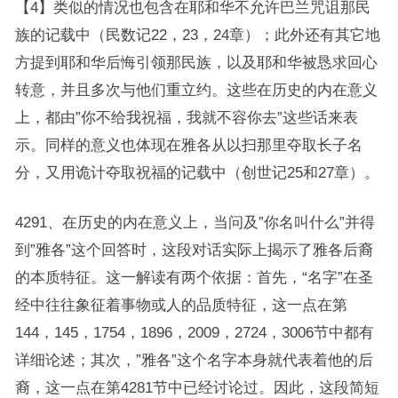
【4】类似的情况也包含在耶和华不允许巴兰咒诅那民
族的记载中（民数记22，23，24章）；此外还有其它地
方提到耶和华后悔引领那民族，以及耶和华被恳求回心
转意，并且多次与他们重立约。这些在历史的内在意义
上，都由”你不给我祝福，我就不容你去”这些话来表
示。同样的意义也体现在雅各从以扫那里夺取长子名
分，又用诡计夺取祝福的记载中（创世记25和27章）。
4291、在历史的内在意义上，当问及”你名叫什么”并得
到”雅各”这个回答时，这段对话实际上揭示了雅各后裔
的本质特征。这一解读有两个依据：首先，“名字”在圣
经中往往象征着事物或人的品质特征，这一点在第
144，145，1754，1896，2009，2724，3006节中都有
详细论述；其次，”雅各”这个名字本身就代表着他的后
裔，这一点在第4281节中已经讨论过。因此，这段简短