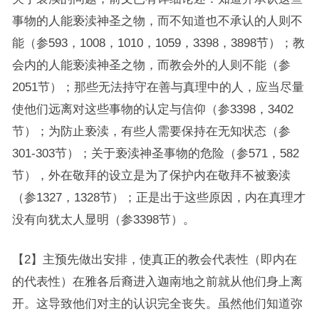
事物的人能亵渎神圣之物，而不知道也不承认的人则不
能（参593，1008，1010，1059，3398，3898节）；教
会内的人能亵渎神圣之物，而教会外的人则不能（参
2051节）；那些无法持守在善与真理中的人，应当尽量
使他们远离对这些事物的认定与信仰（参3398，3402
节）；为防止亵渎，有些人需要保持在无知状态（参
301-303节）；关于亵渎神圣事物的危险（参571，582
节），外在敬拜的设立是为了保护内在敬拜不被亵渎
（参1327，1328节）；正是出于这些原因，内在真理才
没有向犹太人显明（参3398节）。
【2】主预先做出安排，使真正的教会代表性（即内在
的代表性）在雅各后裔进入迦南地之前就从他们身上离
开。这导致他们对主的认识完全丧失。虽然他们知道弥