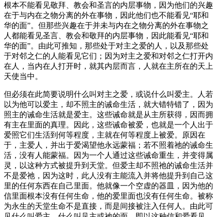
根本不能看见敬拜、教会和圣言的内层事物，因为他们的兴趣
在于与内在之物分离的外在事物，因此他们也不能看见“耶和
华的面”。但那些兴趣在于并未与内在之物分离的外在事物之
人都能看见圣言、教会和敬拜的内层事物，因此能看见“耶和
华的面”。由此可推知，那些处于对主之爱的人，以及那些处
于对邻之仁的人能看见它们；因为对主之爱和对邻之仁打开内
在人，当内在人打开时，就其内层而言，人就在主所在的天上
天使当中。
但必须在此简要说明什么叫对主之爱，或说什么叫爱主。人若
以为他可以爱主，却不照主的诫命生活，就大错特错了，因为
照主的诫命生活就是爱主。这些诫命就是从主所获得，因而拥
有主在里面的真理。因此，这些诫命被爱，也就是一个人出于
爱照它们生活到何等程度，主就在何等程度上被爱。原因在
于，主爱人，并出于爱渴望他永远蒙福；若不照着祂的诫命生
活，没有人能蒙福。因为一个人通过这些诫命重生，并变得属
灵，以这种方式被提升到天堂。但爱主却不照祂的诫命生活并
不是爱祂，因为这时，此人没有主能流入并将他提升到自己这
里的任何东西在自己里面。他就像一个空虚的器皿，因为他的
信里面根本没有任何生命，他的爱里面也没有任何生命。被称
为永生的天堂生命不是直接，而是间接被注入任何人。由此可
见什么叫爱主，什么叫见主或祂的面，即以这种信和爱看见