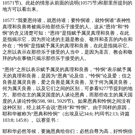
10571节)。此处的情形从前面的说明(10575节)和那里所提到的
地方可以看出来。
10577.“我要恩待谁，就恩待谁；要怜悯谁，就怜悯谁”表神性
真理和良善将被揭示给那些乐于接受的人。这从“恩待”和“怜
悯”的含义清楚可知：“恩待”是指赋予属灵真理和良善，在此
是指揭示它，因为所论述的主题是教会、敬拜和圣言的内在和
外在；“怜悯”是指赋予属天的真理和良善，在此是指揭示它。
之所以表示在那些乐于接受的人当中，是因为圣言、教会和敬
拜的内在事物只揭示那些乐于接受的人。
“恩待”之所以表示赋予属灵的真理和良善，“怜悯”表示赋予属
天的真理和良善，是因为“恩典”论及信，“怜悯”论及爱；信之
良善是属灵良善，爱之良善是属天良善。至于何为属灵良善，
何为属天良善，以及它们之间的区别，可参看9277节提到的地
方。那些在主的属灵国度的人谈论恩典，而那些在主的属天国
度的人谈论怜悯(598, 981, 5929节)。如果恩典和怜悯之间没有
这种区别，经上就不会说“恩待”和“怜悯”。由于同样的原因，
耶和华被称为“恩典和怜悯”（出埃及记34:6; 约珥书2:13; 诗篇
103:8; 145:8）。以赛亚书：
耶和华必然等候，要施恩典给你们；必然自尊为高，好怜悯你