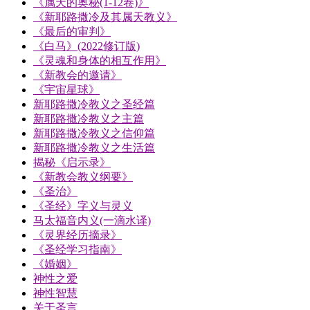
《属天的奥秘(1-12卷)》
《新耶路撒冷及其属天教义》
《最后的审判》
《白马》(2022修订版)
《灵魂和身体的相互作用》
《新教会的邀请》
《宇宙星球》
新耶路撒冷教义之圣经篇
新耶路撒冷教义之主篇
新耶路撒冷教义之信仰篇
新耶路撒冷教义之生活篇
揭秘《启示录》
《新教会教义纲要》
《圣治》
《圣经》字义与灵义
马太福音内义(一滴水译)
《灵界经历摘录》
《圣经学习指南》
《婚姻》
神性之爱
神性智慧
关于圣言