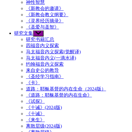
神性智慧
《新教会的邀请》
《新教会教义纲要》
《灵界经历摘录》
《圣爱与圣智》
研究文集
Show
sub
研究书籍汇总
menu
四福音内义探索
马太福音内义探索(觉醒译)
马太福音内义(一滴水译)
约翰福音内义探索
来自史公的教导
《圣经学习指南》
《卡》
道路：耶稣基督的内在生命（2024版）
《道路：耶稣基督的内在生命》
《试探》
《十诫》(2024版)
《十诫》
《来生》
离散层级(2024版)