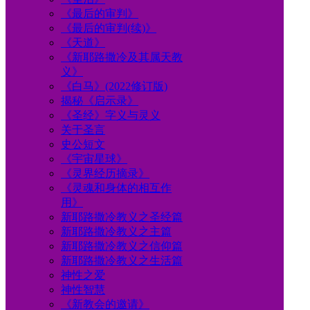
《最后的审判》
《最后的审判(续)》
《天道》
《新耶路撒冷及其属天教
义》
《白马》(2022修订版)
揭秘《启示录》
《圣经》字义与灵义
关于圣言
史公短文
《宇宙星球》
《灵界经历摘录》
《灵魂和身体的相互作
用》
新耶路撒冷教义之圣经篇
新耶路撒冷教义之主篇
新耶路撒冷教义之信仰篇
新耶路撒冷教义之生活篇
神性之爱
神性智慧
《新教会的邀请》