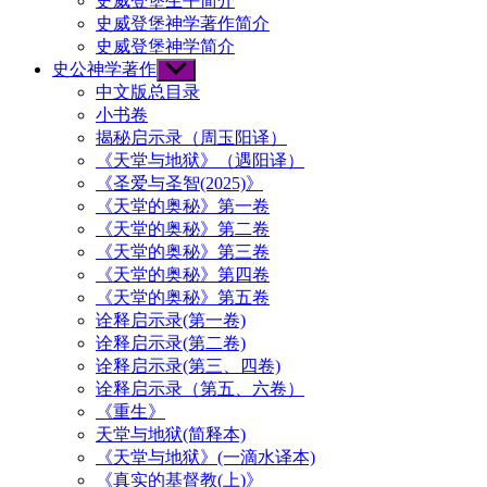
史威登堡生平简介
史威登堡神学著作简介
史威登堡神学简介
史公神学著作
Show
sub
中文版总目录
menu
小书卷
揭秘启示录（周玉阳译）
《天堂与地狱》（遇阳译）
《圣爱与圣智(2025)》
《天堂的奥秘》第一卷
《天堂的奥秘》第二卷
《天堂的奥秘》第三卷
《天堂的奥秘》第四卷
《天堂的奥秘》第五卷
诠释启示录(第一卷)
诠释启示录(第二卷)
诠释启示录(第三、四卷)
诠释启示录（第五、六卷）
《重生》
天堂与地狱(简释本)
《天堂与地狱》(一滴水译本)
《真实的基督教(上)》