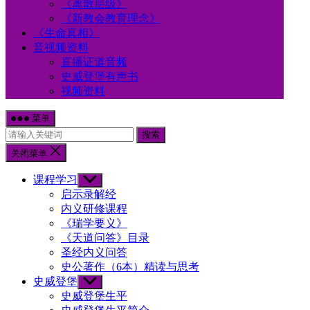
《离散层级》
《新教会教育理念》
《生命真相》
音视频资料
直播证道音频
史威登堡有声书
视频资料
菜单
搜索
关闭菜单
课程学习
Show
sub
启示录解经
menu
内义研修课程
《瑞学要义》
《天道问答》目录
圣经内义问答
史公著作（6本）精读与思考
史威登堡
Show
sub
史威登堡生平
menu