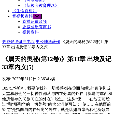
《离散层级》
《新教会教育理念》
《生命真相》
音视频资料
Show
sub
直播证道音频
menu
史威登堡有声书
视频资料
史威登堡研究中心
史公神学著作
《属天的奥秘(第12卷)》第
33章 出埃及记33章内义(5)
《属天的奥秘(第12卷)》第33章 出埃及记
33章内义(5)
发布: 2022年3月2日
2,363
阅读
10575.“祂说，我要使我的一切美善都在你面前经过”表使构成
天堂和教会的一切神性都从与内在分离的外在（就是与摩西和
他所领导的民族同在的外在）经过。这从“使……在他面前经
过”和“耶和华的一切美善”的含义清楚可知：“使……在他面前
经过”是指向与内在分离的外在，就是诸如与摩西和他所领导