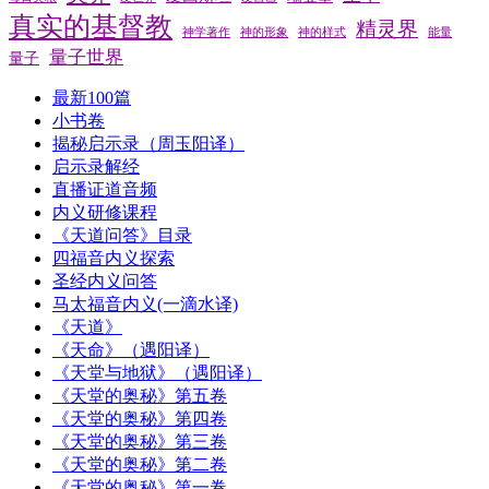
真实的基督教
精灵界
神学著作
神的形象
神的样式
能量
量子世界
量子
最新100篇
小书卷
揭秘启示录（周玉阳译）
启示录解经
直播证道音频
内义研修课程
《天道问答》目录
四福音内义探索
圣经内义问答
马太福音内义(一滴水译)
《天道》
《天命》（遇阳译）
《天堂与地狱》（遇阳译）
《天堂的奥秘》第五卷
《天堂的奥秘》第四卷
《天堂的奥秘》第三卷
《天堂的奥秘》第二卷
《天堂的奥秘》第一卷