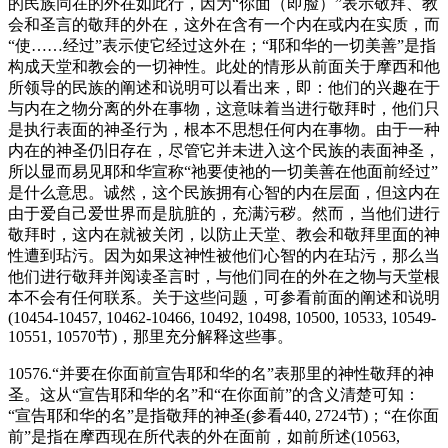
的民族同在的外在如此行，因为“你面（即脸）”表示敬拜、教
会和圣言的敬拜的外在，这外在含有一个内在或内在实质，而
“使……经过”表示使它经过这外在；“耶和华的一切美善”是指
构成天堂和教会的一切神性。此处的情形从前面关于摩西和他
所领导的民族的阐述和说明可以看出来，即：他们的兴趣在于
与内在之物分离的外在事物，这意味着当进行敬拜时，他们只
是执行表面的神圣行为，根本不思想任何内在事物。由于一种
内在的神圣仍旧存在，尽管它并未进入这个民族的表面神圣，
所以显而易见耶和华宣称“祂要使祂的一切美善在他面前经过”
是什么意思。诚然，这个民族拥有心智的内在层面，但这内在
由于爱自己爱世界而是肮脏的，充满污秽。然而，当他们进行
敬拜时，这内在就被关闭，以防止天堂、教会和敬拜里面的神
性遭到玷污。因为如果这神性被他们心智的内在玷污，那么当
他们进行敬拜并阅读圣言时，与他们同在的外在之物与天堂根
本不会有任何联系。关于这些问题，可参看前面的阐述和说明
(10454-10457, 10462-10466, 10492, 10498, 10500, 10533, 10549-
10551, 10570节)，那里充分解释这些事。
10576.“并要在你面前宣告耶和华的名”表那里的神性敬拜的神
圣。这从“宣告耶和华的名”和“在你面前”的含义清楚可知：
“宣告耶和华的名”是指敬拜的神圣(参看440, 2724节)；“在你面
前”是指在摩西现在所代表的外在面前，如前所述(10563,