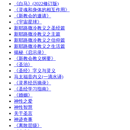
《白马》(2022修订版)
《灵魂和身体的相互作用》
《新教会的邀请》
《宇宙星球》
新耶路撒冷教义之圣经篇
新耶路撒冷教义之主篇
新耶路撒冷教义之信仰篇
新耶路撒冷教义之生活篇
揭秘《启示录》
《新教会教义纲要》
《圣治》
《圣经》字义与灵义
马太福音内义(一滴水译)
《灵界经历摘录》
《圣经学习指南》
《婚姻》
神性之爱
神性智慧
关于圣言
神迹奇事
《离散层级》