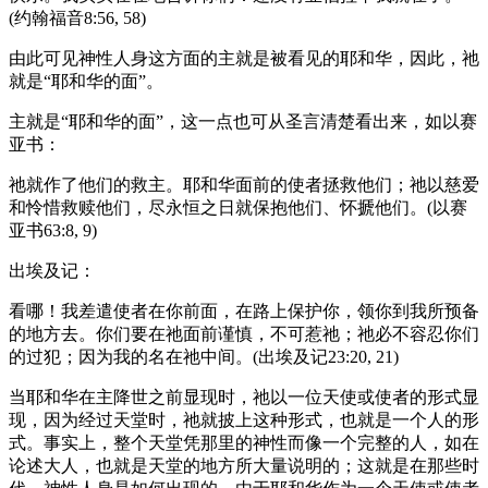
(约翰福音8:56, 58)
由此可见神性人身这方面的主就是被看见的耶和华，因此，祂
就是“耶和华的面”。
主就是“耶和华的面”，这一点也可从圣言清楚看出来，如以赛
亚书：
祂就作了他们的救主。耶和华面前的使者拯救他们；祂以慈爱
和怜惜救赎他们，尽永恒之日就保抱他们、怀搋他们。(以赛
亚书63:8, 9)
出埃及记：
看哪！我差遣使者在你前面，在路上保护你，领你到我所预备
的地方去。你们要在祂面前谨慎，不可惹祂；祂必不容忍你们
的过犯；因为我的名在祂中间。(出埃及记23:20, 21)
当耶和华在主降世之前显现时，祂以一位天使或使者的形式显
现，因为经过天堂时，祂就披上这种形式，也就是一个人的形
式。事实上，整个天堂凭那里的神性而像一个完整的人，如在
论述大人，也就是天堂的地方所大量说明的；这就是在那些时