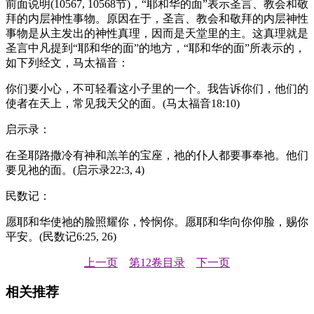
前面说明(10567, 10568节)，“耶和华的面”表示圣言、教会和敬
拜的内层神性事物。原因在于，圣言、教会和敬拜的内层神性
事物是从主发出的神性真理，因而是天堂里的主。这真理就是
圣言中凡提到“耶和华的面”的地方，“耶和华的面”所表示的，
如下列经文，马太福音：
你们要小心，不可轻看这小子里的一个。我告诉你们，他们的
使者在天上，常见我天父的面。(马太福音18:10)
启示录：
在圣耶路撒冷有神和羔羊的宝座，祂的仆人都要事奉祂。他们
要见祂的面。(启示录22:3, 4)
民数记：
愿耶和华使祂的脸照耀你，怜悯你。愿耶和华向你仰脸，赐你
平安。(民数记6:25, 26)
上一页
第12卷目录
下一页
相关推荐