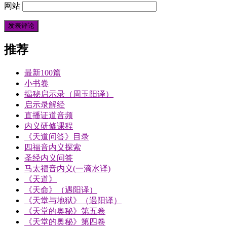
网站
推荐
最新100篇
小书卷
揭秘启示录（周玉阳译）
启示录解经
直播证道音频
内义研修课程
《天道问答》目录
四福音内义探索
圣经内义问答
马太福音内义(一滴水译)
《天道》
《天命》（遇阳译）
《天堂与地狱》（遇阳译）
《天堂的奥秘》第五卷
《天堂的奥秘》第四卷