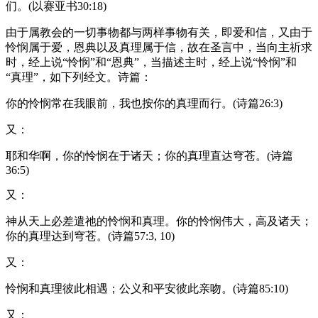
们。(以赛亚书30:18)
由于属教会的一切事物都与两样事物有关，即爱和信，又由于
怜悯属于爱，恩典以及真理属于信，故在圣言中，当向主祈求
时，经上说“怜悯”和“恩典”，当描述主时，经上说“怜悯”和
“真理”，如下列经文。诗篇：
你的怜悯常在我眼前，我也按你的真理而行。(诗篇26:3)
又：
耶和华啊，你的怜悯在于诸天；你的真理直达穹苍。(诗篇
36:5)
又：
神从天上必差遣祂的怜悯和真理。你的怜悯伟大，高及诸天；
你的真理达到穹苍。(诗篇57:3, 10)
又：
怜悯和真理彼此相遇；公义和平安彼此亲吻。(诗篇85:10)
又：