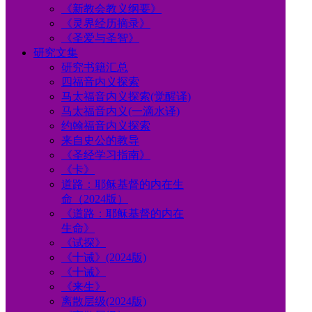
《新教会教义纲要》
《灵界经历摘录》
《圣爱与圣智》
研究文集
研究书籍汇总
四福音内义探索
马太福音内义探索(觉醒译)
马太福音内义(一滴水译)
约翰福音内义探索
来自史公的教导
《圣经学习指南》
《卡》
道路：耶稣基督的内在生
命（2024版）
《道路：耶稣基督的内在
生命》
《试探》
《十诫》(2024版)
《十诫》
《来生》
离散层级(2024版)