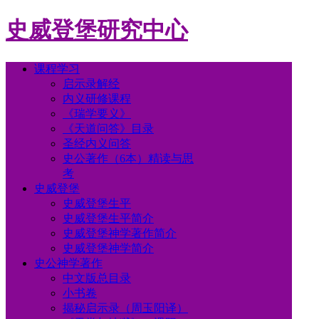
史威登堡研究中心
课程学习
启示录解经
内义研修课程
《瑞学要义》
《天道问答》目录
圣经内义问答
史公著作（6本）精读与思
考
史威登堡
史威登堡生平
史威登堡生平简介
史威登堡神学著作简介
史威登堡神学简介
史公神学著作
中文版总目录
小书卷
揭秘启示录（周玉阳译）