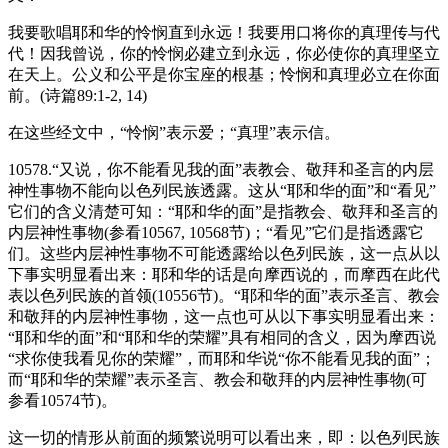
我要歌唱耶和华的怜悯直到永远！我要用口将你的真理传与代
代！因我曾说，你的怜悯必建立到永远，你必使你的真理坚立
在天上。公义和公平是你宝座的根基；怜悯和真理必立在你面
前。(诗篇89:1-2, 14)
在这些经文中，“怜悯”表示爱；“真理”表示信。
10578.“又说，你不能看见我的面”表教会、敬拜和圣言的内层
神性事物不能向以色列民族透露。这从“耶和华的面”和“看见”
它们的含义清楚可知：“耶和华的面”是指教会、敬拜和圣言的
内层神性事物(参看10567, 10568节)；“看见”它们是指透露它
们。这些内层神性事物不可能透露给以色列民族，这一点从以
下事实明显看出来：耶和华的话是向摩西说的，而摩西在此代
表以色列民族的首领(10556节)。“耶和华的面”表示圣言、教会
和敬拜的内层神性事物，这一点也可从以下事实明显看出来：
“耶和华的面”和“耶和华的荣耀”具有相同的含义，因为摩西说
“求你使我看见你的荣耀”，而耶和华说“你不能看见我的面”；
而“耶和华的荣耀”表示圣言、教会和敬拜的内层神性事物(可
参看10574节)。
这一切的情形从前面的频繁说明可以看出来，即：以色列民族