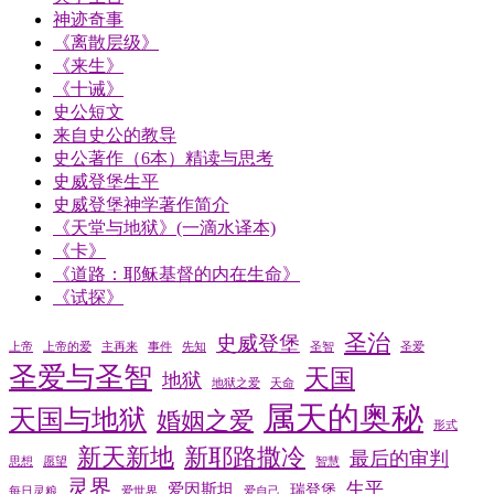
神迹奇事
《离散层级》
《来生》
《十诫》
史公短文
来自史公的教导
史公著作（6本）精读与思考
史威登堡生平
史威登堡神学著作简介
《天堂与地狱》(一滴水译本)
《卡》
《道路：耶稣基督的内在生命》
《试探》
圣治
史威登堡
上帝
上帝的爱
主再来
事件
先知
圣智
圣爱
圣爱与圣智
天国
地狱
地狱之爱
天命
属天的奥秘
天国与地狱
婚姻之爱
形式
新天新地
新耶路撒冷
最后的审判
思想
愿望
智慧
灵界
生平
爱因斯坦
瑞登堡
每日灵粮
爱世界
爱自己