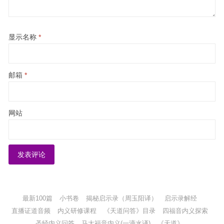
显示名称
*
邮箱
*
网站
最新100篇
小书卷
揭秘启示录（周玉阳译）
启示录解经
直播证道音频
内义研修课程
《天道问答》目录
四福音内义探索
圣经内义问答
马太福音内义(一滴水译)
《天道》