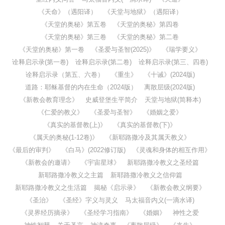
《天命》（遇阳译）
《天堂与地狱》（遇阳译）
《天堂的奥秘》第五卷
《天堂的奥秘》第四卷
《天堂的奥秘》第三卷
《天堂的奥秘》第二卷
《天堂的奥秘》第一卷
《圣爱与圣智(2025)》
《瑞学要义》
诠释启示录(第一卷)
诠释启示录(第二卷)
诠释启示录(第三、四卷)
诠释启示录（第五、六卷）
《重生》
《十诫》(2024版)
道路：耶稣基督的内在生命（2024版）
离散层级(2024版)
《新教会教育理念》
史威登堡生平简介
天堂与地狱(简释本)
《仁爱的教义》
《圣爱与圣智》
《婚姻之爱》
《真实的基督教(上)》
《真实的基督教(下)》
《属天的奥秘(1-12卷)》
《新耶路撒冷及其属天教义》
《最后的审判》
《白马》(2022修订版)
《灵魂和身体的相互作用》
《新教会的邀请》
《宇宙星球》
新耶路撒冷教义之圣经篇
新耶路撒冷教义之主篇
新耶路撒冷教义之信仰篇
新耶路撒冷教义之生活篇
揭秘《启示录》
《新教会教义纲要》
《圣治》
《圣经》字义与灵义
马太福音内义(一滴水译)
《灵界经历摘录》
《圣经学习指南》
《婚姻》
神性之爱