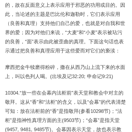
的，故在反面意义上表示应用于邪恶的功用或目的。因
此，当论述的主题是巴比伦和迦勒时，它们表示应用
（良善和真理）支持他们自己的爱，也就是对自我和世
界的爱；因为对他们来说，“大麦”和“小麦”表示被玷污
的良善，“面”表示由此被歪曲的真理。下面这句话也表
示通过把良善和真理应用于这些爱而对它们的亵渎：
摩西把金牛犊磨得粉碎，撒在从西乃山上流下来的水面
上，叫以色列人喝。(出埃及记32:20; 申命记9:21)
10304.“放一些在会幕内法柜前”表天堂和教会中对主的
敬拜。这从“香”和“法柜”的含义，以及“会幕”的代表清楚
可知：放在法柜前的“香”是指敬拜(参看10298节)；“法
柜”是指神性真理方面的主(9503节)；“会幕”是指天堂
(9457, 9481, 9485节)。会幕因表示天堂，故也表示教