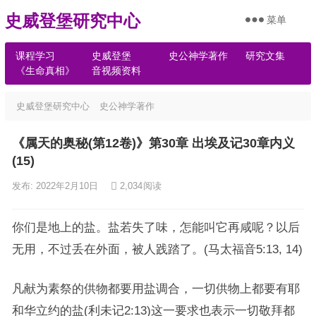
史威登堡研究中心
菜单
课程学习
史威登堡
史公神学著作
研究文集
《生命真相》
音视频资料
史威登堡研究中心
史公神学著作
《属天的奥秘(第12卷)》第30章 出埃及记30章内义
(15)
发布: 2022年2月10日
2,034
阅读
你们是地上的盐。盐若失了味，怎能叫它再咸呢？以后
无用，不过丢在外面，被人践踏了。(马太福音5:13, 14)
凡献为素祭的供物都要用盐调合，一切供物上都要有耶
和华立约的盐(利未记2:13)这一要求也表示一切敬拜都