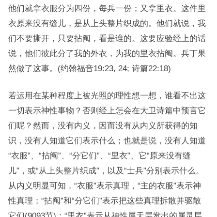
他们就拿衣服分为四份，每兵一份；又拿里衣。这件里
衣原来没有缝儿，是从上头整片织成的。他们就说，我
们不要撕开，只要拈阄，看是谁的。这要应验经上的话
说，他们彼此分了我的外衣，为我的里衣拈阄。兵丁果
然做了这事。(约翰福音19:23, 24; 诗篇22:18)
若运用在某种程度上被光照的理性想一想，谁看不出这
一切表示神性事物？否则经上怎会在大卫诗篇中预言它
们呢？然而，没有内义，因而没有从内义所获得的知
识，没有人知道它们表示什么；也就是说，没有人知道
“衣服”、“拈阄”、“分它们”、“里衣”、它“原来没有缝
儿”，或“从上头整片织成”，以及“士兵”分别表示什么。
从内义明显可知，“衣服”表示真理，“主的衣服”表示神
性真理；“拈阄”和“分它们”表示把这些真理拆散并驱散
它们(9093节)；“里衣”表示从神性属天层发出的属灵层