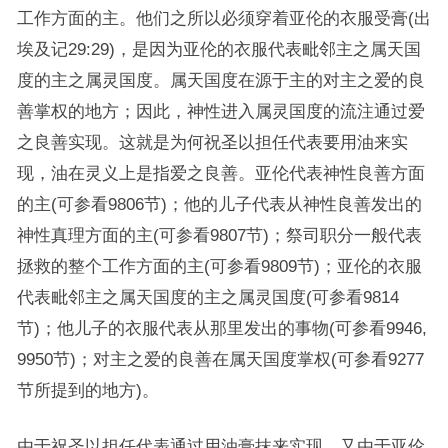
工作方面的主。他们之所以必须穿着亚伦的衣服受膏(出
埃及记29:29)，是因为亚伦的衣服代表毗邻主之属天国
度的主之属灵国度。属天国度在源于主的对主之爱的良
善掌权的地方；因此，神性进入属灵国度的流注通过爱
之良善实现。这就是为何祝圣以担任代表要用油来实
现，油在灵义上是指爱之良善。亚伦代表神性良善方面
的主(可参看9806节)；他的儿子代表从神性良善发出的
神性真理方面的主(可参看9807节)；祭司职分一般代表
拯救的整个工作方面的主(可参看9809节)；亚伦的衣服
代表毗邻主之属天国度的主之属灵国度(可参看9814
节)；他儿子的衣服代表从那里发出的事物(可参看9946,
9950节)；对主之爱的良善在属天国度掌权(可参看9277
节所提到的地方)。
由于祝圣以担任代表通过用油膏抹来实现，又由于亚伦