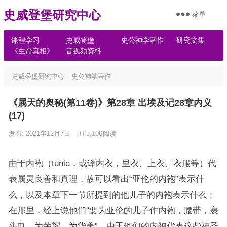
史威登堡研究中心
菜单
课程学习
史威登堡
史公神学著作
研究文集
《生命真相》
音视频资料
史威登堡研究中心
史公神学著作
《属天的奥秘(第11卷)》第28章 出埃及记28章内义
(17)
发布: 2021年12月7日
3,106
阅读
由于内袍（tunic，或译内衣，里衣、上衣、衣服等）代
表属灵良善和真理，故可以看出“亚伦的内袍”表示什
么，以及本章下一节所提到的他儿子的内袍表示什么；
在那里，经上说他们“要为亚伦的儿子作内袍，腰带，裹
头巾，为荣耀，为华美”。由于他们的内袍代表这些神圣