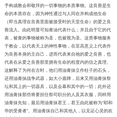
予构成教会和敬拜的一切事物的本质事物。这良善是生
命的本质存在，因为神性通过与人同在并构成他生命
（即当真理在良善里面被接受时的天堂生命）的爱之良
善流入。由此明显可知膏油代表什么；并且由于它的代
表，被膏的事物被称为圣，也被视为圣。这类事物服务
于教会，以代表天上的神性事物，在至高意义上代表作
为良善本身的主自己，进而代表来自祂的爱之良善，也
代表在从爱之良善那里拥有生命的程度内的信之真理。
这解释了为何在古时，他们用油膏抹立作柱子的石头，
还用油膏抹战争武器，如大小盾牌，后来又用油膏抹祭
坛和其上的一切器具，以及会幕和其中的一切；此外还
用油膏抹那些将要担任祭司职分的人及其衣服，同样用
油膏抹先知，最后用油膏抹君王，君王由此被称为“耶和
华的受膏者”。用油膏抹自己和其他人，以见证心灵的欢