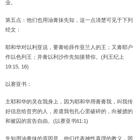
业。
第五点：他们也用油膏抹先知，这一点清楚可见于下列
经文：
耶和华对以利亚说，要膏哈薛作亚兰人的王；又膏耶户
作以色列王；并膏以利沙作先知接替你。(列王纪上
19:15, 16)
以赛亚书：
主耶和华的灵在我身上，因为耶和华用膏膏我，叫我传
好信息给贫穷的人，差遣我包扎心里破碎的，向被掳的
和被囚的宣告自由。(以赛亚书61:1)
先知用油膏抹的原因是，他们代表神性真理的教义，因