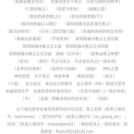
《新教会教育理念》
史威登堡生平简介
天堂与地狱(简释本)
《仁爱的教义》
《圣爱与圣智》
《婚姻之爱》
《真实的基督教(上)》
《真实的基督教(下)》
《属天的奥秘(1-12卷)》
《新耶路撒冷及其属天教义》
《最后的审判》
《白马》(2022修订版)
《灵魂和身体的相互作用》
《新教会的邀请》
《宇宙星球》
新耶路撒冷教义之圣经篇
新耶路撒冷教义之主篇
新耶路撒冷教义之信仰篇
新耶路撒冷教义之生活篇
揭秘《启示录》
《新教会教义纲要》
《圣治》
《圣经》字义与灵义
马太福音内义(一滴水译)
《灵界经历摘录》
《圣经学习指南》
《婚姻》
神性之爱
神性智慧
关于圣言
神迹奇事
《离散层级》
《来生》
《十诫》
史公短文
来自史公的教导
史公著作（6本）精读与思考
史威登堡生平
史威登堡神学著作简介
《天堂与地狱》(一滴水译本)
《卡》
《道路：耶稣基督的内在生命》
《试探》
以下微信群有史威登堡著作的讨论交流：新人新群（联系人微信
号：taochenwx）；“灵性的声音”（联系人微信号：Liu_guang_bin）；
“同在”（联系人微信号：mawanglove11）；网站联系人：瑞安弟兄，联
系邮箱：RuiAn2021@163.com