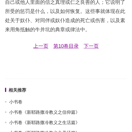
自己或他人里面的信之真理或仁之良善的人；它说明了
所受的惩罚是什么，以及如何恢复。这些事就体现在此
处关于奴仆、对同伴或奴仆造成的死亡或伤害，以及素
来用角抵触的牛并坑的典章或律法中。
上一页
第10卷目录
下一页
相关推荐
小书卷
小书卷《新耶路撒冷教义之信仰篇》
小书卷《新耶路撒冷教义之生活篇》