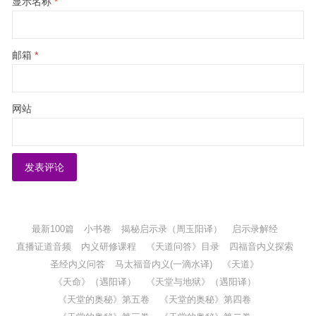
显示名称
*
邮箱
*
网站
最新100篇
小书卷
揭秘启示录（周玉阳译）
启示录解经
直播证道音频
内义研修课程
《天道问答》目录
四福音内义探索
圣经内义问答
马太福音内义(一滴水译)
《天道》
《天命》（遇阳译）
《天堂与地狱》（遇阳译）
《天堂的奥秘》第五卷
《天堂的奥秘》第四卷