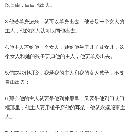
以自由，白白地出去。
3.他若单身进来，就可以单身出去；他若是一个女人的
主人，他的女人就可以同他出去。
4.他主人若给他一个女人，她给他生了儿子或女儿，这
个女人和她的孩子要归他的主人，他要单身出去。
5.倘或奴仆明说，我爱我的主人和我的女人孩子，不要
自由出去；
6.那么他的主人就要带他到神那里，又要带他到门或门
框那里；他主人要用锥子穿他的耳朵；他就永远服事主
人。