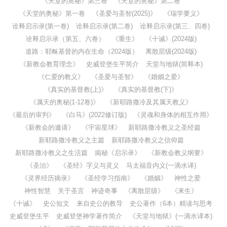
《天堂的奥秘》第三卷
《天堂的奥秘》第二卷
《天堂的奥秘》第一卷
《圣爱与圣智(2025)》
《瑞学要义》
诠释启示录(第一卷)
诠释启示录(第二卷)
诠释启示录(第三、四卷)
诠释启示录（第五、六卷）
《重生》
《十诫》(2024版)
道路：耶稣基督的内在生命（2024版）
离散层级(2024版)
《新教会教育理念》
史威登堡生平简介
天堂与地狱(简释本)
《仁爱的教义》
《圣爱与圣智》
《婚姻之爱》
《真实的基督教(上)》
《真实的基督教(下)》
《属天的奥秘(1-12卷)》
《新耶路撒冷及其属天教义》
《最后的审判》
《白马》(2022修订版)
《灵魂和身体的相互作用》
《新教会的邀请》
《宇宙星球》
新耶路撒冷教义之圣经篇
新耶路撒冷教义之主篇
新耶路撒冷教义之信仰篇
新耶路撒冷教义之生活篇
揭秘《启示录》
《新教会教义纲要》
《圣治》
《圣经》字义与灵义
马太福音内义(一滴水译)
《灵界经历摘录》
《圣经学习指南》
《婚姻》
神性之爱
神性智慧
关于圣言
神迹奇事
《离散层级》
《来生》
《十诫》
史公短文
来自史公的教导
史公著作（6本）精读与思考
史威登堡生平
史威登堡神学著作简介
《天堂与地狱》(一滴水译本)